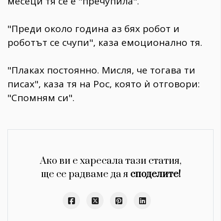
месеци тя се е "пречупила".
"Преди около година аз бях робот и
роботът се счупи", каза емоционално тя.
"Плаках постоянно. Мисля, че тогава ти
писах", каза тя на Рос, която ѝ отговори:
"Спомням си".
Ако ви е харесала тази статия,
ще се радваме да я
споделите!