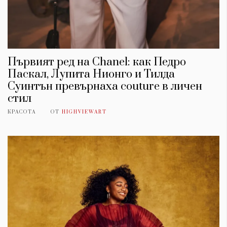
Първият ред на Chanel: как Педро
Паскал, Лупита Нионго и Тилда
Суинтън превърнаха couture в личен
стил
КРАСОТА
ОТ
HIGHVIEWART