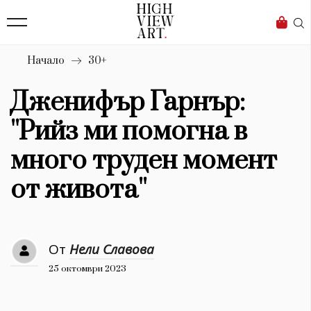
139
Бизнес
1633
Мода
Начало
30+
16
Dialogue
Дженифър Гарнър:
Изкуство
''Рийз ми помогна в
4340
много труден момент
Красота
от живота''
777
Дизайн
От
Нели Славова
1272
25 октомври 2023
1188
Книги