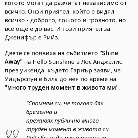
когото могат да разчитат независимо от
всичко. Онзи приятел, който е видял
всичко - доброто, лошото и грозното, но
все още е до вас. И този приятел за
Дженифър е Рийз.
Двете се появиха на събитието
"Shine
Away"
на Hello Sunshine в Лос Анджелис
през уикенда, където Гарнър заяви, че
Уидърспун е била до нея по време на
"много труден момент в живота ми"
.
"Спомням си, че тогава бях
бременна и
преживях публично много
труден момент в живота си.
Рийз беше до мен и начинът,