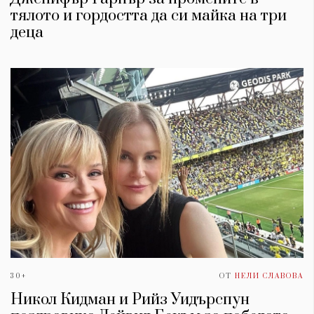
тялото и гордостта да си майка на три
деца
30+
ОТ
НЕЛИ СЛАВОВА
Никол Кидман и Рийз Уидърспун