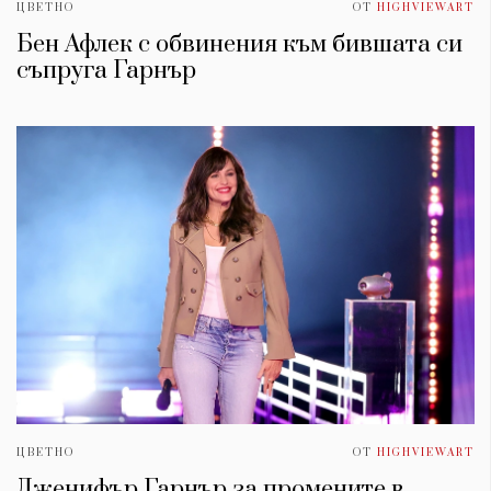
ЦВЕТНО
ОТ
HIGHVIEWART
Бен Афлек с обвинения към бившата си
съпруга Гарнър
ЦВЕТНО
ОТ
HIGHVIEWART
Дженифър Гарнър за промените в