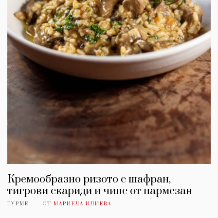
Кремообразно ризото с шафран,
тигрови скариди и чипс от пармезан
ГУРМЕ
ОТ
МАРИЕЛА ИЛИЕВА