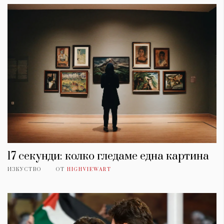
17 секунди: колко гледаме една картина
ИЗКУСТВО
ОТ
HIGHVIEWART