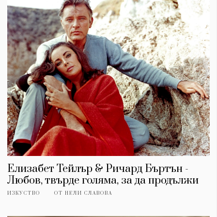
Красота
поверителност
Цветно
ModerenDom
Гурме
Пътувай
Wellness
СЛЕДВАЙТЕ НИ
Facebook
Instagram
Twitter
Pinterest
YouTube
Spotify
Soundcloud
Ако нашият сайт ви харесва, можете да се абонирате за
седмичния ни нюзлетър тук:
Елизабет Тейлър & Ричард Бъртън -
Любов, твърде голяма, за да продължи
ИЗКУСТВО
ОТ
НЕЛИ СЛАВОВА
© 2026, HighViewArt | Всички права запазени