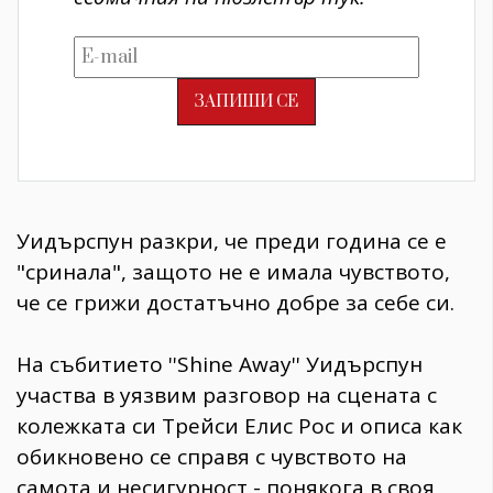
Уидърспун разкри, че преди година се е
"сринала", защото не е имала чувството,
че се грижи достатъчно добре за себе си.
На събитието ''Shine Away'' Уидърспун
участва в уязвим разговор на сцената с
колежката си Трейси Елис Рос и описа как
обикновено се справя с чувството на
самота и несигурност - понякога в своя