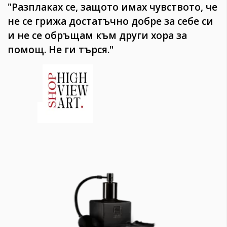
"Разплаках се, защото имах чувството, че
не се грижа достатъчно добре за себе си
и не се обръщам към други хора за
помощ. Не ги търся."