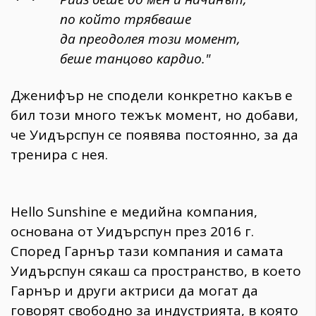
по който трябваше
да преодолея този момент,
беше танцово кардио."
Дженифър не сподели конкретно какъв е
бил този много тежък момент, но добави,
че Уидърспун се появява постоянно, за да
тренира с нея.
Hello Sunshine е медийна компания,
основана от Уидърспун през 2016 г.
Според Гарнър тази компания и самата
Уидърспун сякаш са пространство, в което
Гарнър и други актриси да могат да
говорят свободно за индустрията, в която