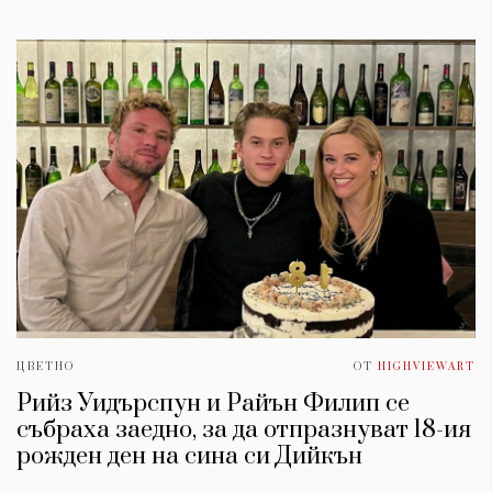
ЦВЕТНО
ОТ
HIGHVIEWART
Рийз Уидърспун и Райън Филип се
събраха заедно, за да отпразнуват 18-ия
рожден ден на сина си Дийкън