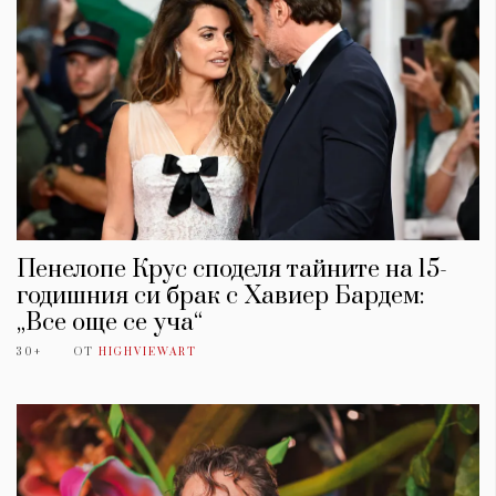
Пенелопе Крус споделя тайните на 15-
годишния си брак с Хавиер Бардем:
„Все още се уча“
30+
ОТ
HIGHVIEWART