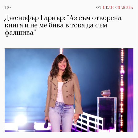
30+
ОТ
НЕЛИ СЛАВОВА
Дженифър Гарнър: ''Аз съм отворена
книга и не ме бива в това да съм
фалшива''