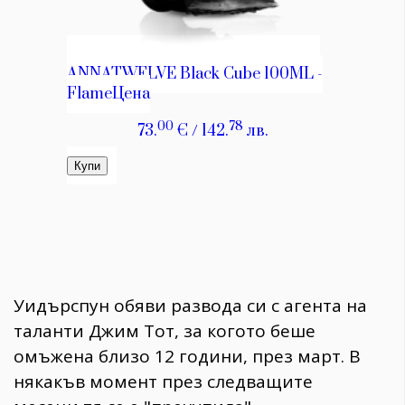
Уидърспун обяви развода си с агента на
таланти Джим Тот, за когото беше
омъжена близо 12 години, през март. В
някакъв момент през следващите