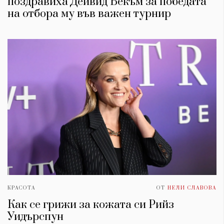
поздравиха Дейвид Бекъм за победата
на отбора му във важен турнир
КРАСОТА
ОТ
НЕЛИ СЛАВОВА
Как се грижи за кожата си Рийз
Уидърспун