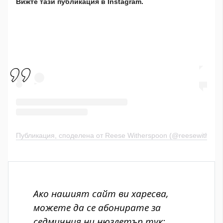
Вижте тази публикация в Instagram.
Публикация, споделена от Reese Witherspoon (@reesewithers
Ако нашият сайт ви харесва,
можете да се абонирате за
седмичния ни нюзлетър тук: