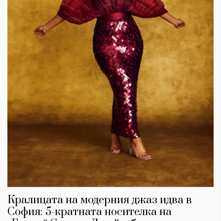
Кралицата на модерния джаз идва в
София: 5-кратната носителка на