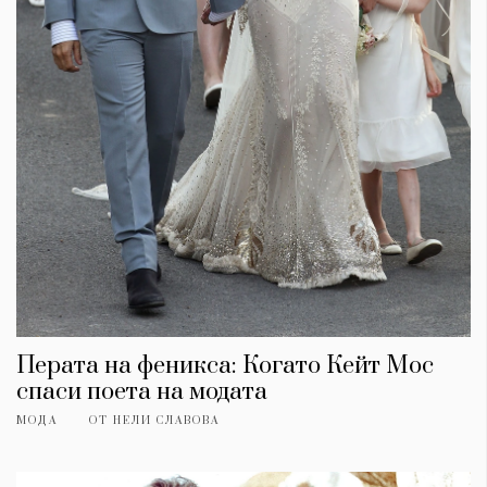
КАТЕГОРИИ
ЗА НАС
Перата на феникса: Когато Кейт Мос
Wine&Dine
Условия за
спаси поета на модата
Подкасти
ползване
Мода
За нас
МОДА
ОТ
НЕЛИ СЛАВОВА
Dialogue
Реклама
Изкуство
Политика за