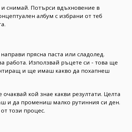
н и снимай. Потърси вдъхновение в
онцептуален албум с избрани от теб
а.
 направи прясна паста или сладолед.
за работа. Използвай ръцете си - това ще
ентиращ и ще имаш какво да похапнеш
 очаквай кой знае какви резултати. Целта
аш и да промениш малко рутинния си ден.
от този процес.