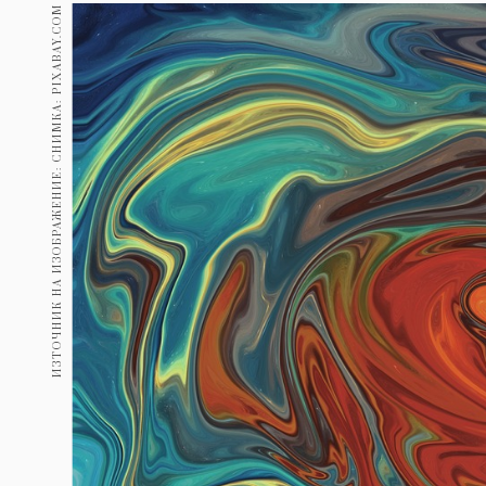
Гурме
ИЗТОЧНИК НА ИЗОБРАЖЕНИЕ: СНИМКА: PIXABAY.COM
237
Пътувай
389
Здраве
Gentlemen
382
1816
Wellness
ПОСЛЕДВАЙТЕ
НИ