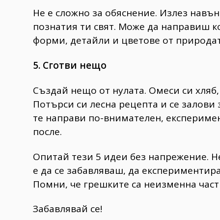
Не е сложно за обяснение. Излез навъ
познатия ти свят. Може да направиш к
форми, детайли и цветове от природат
5. Сготви нещо
Създай нещо от нулата. Омеси си хляб,
Потърси си лесна рецепта и се залови 
те направи по-внимателен, експерим
после.
Опитай тези 5 идеи без напрежение. Не
е да се забавляваш, да експериментир
Помни, че грешките са неизменна част 
Забавлявай се!