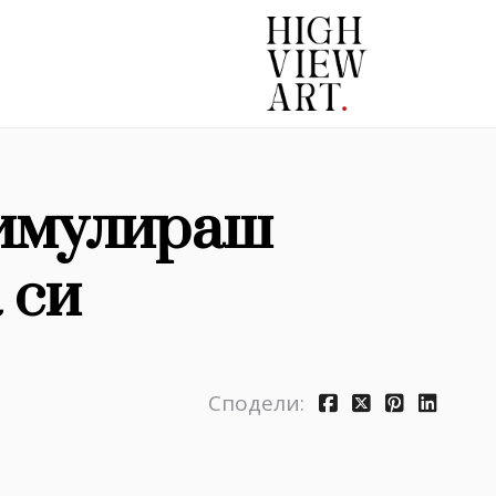
тимулираш
 си
Сподели: