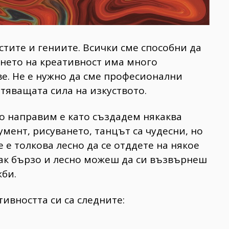
стите и гениите. Всички сме способни да
ането на креативност има много
е. Не е нужно да сме професионални
атяващата сила на изкуството.
о направим е като създадем някаква
мент, рисуването, танцът са чудесни, но
 е толкова лесно да се отддете на някое
 как бързо и лесно можеш да си възвърнеш
жби.
ивността си са следните: