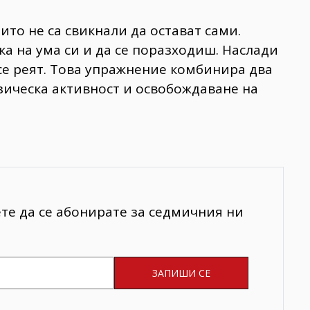
оито не са свикнали да остават сами.
а на ума си и да се поразходиш. Наслади
 се реят. Това упражнение комбинира два
зическа активност и освобождаване на
ете да се абонирате за седмичния ни