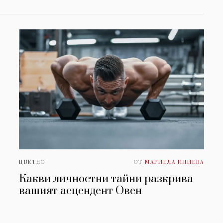
ЦВЕТНО
ОТ
МАРИЕЛА ИЛИЕВА
Какви личностни тайни разкрива
вашият асцендент Овен