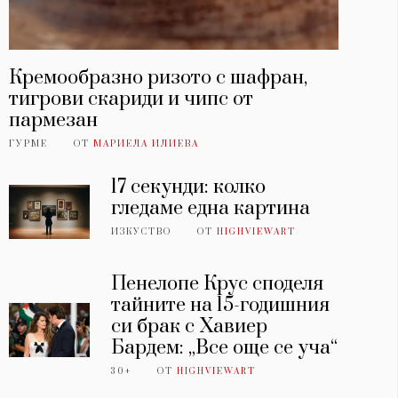
Кремообразно ризото с шафран,
тигрови скариди и чипс от
пармезан
ГУРМЕ
ОТ
МАРИЕЛА ИЛИЕВА
17 секунди: колко
гледаме една картина
ИЗКУСТВО
ОТ
HIGHVIEWART
Пенелопе Крус споделя
тайните на 15-годишния
си брак с Хавиер
Бардем: „Все още се уча“
30+
ОТ
HIGHVIEWART