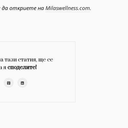
 да откриете на
Milaswellness.com
.
а тази статия, ще се
а я
споделите!