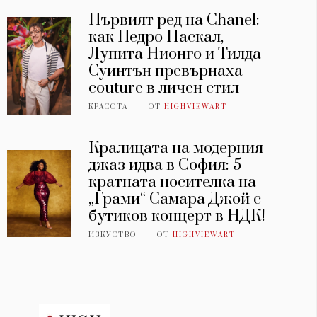
Първият ред на Chanel:
как Педро Паскал,
Лупита Нионго и Тилда
Суинтън превърнаха
couture в личен стил
КРАСОТА
ОТ
HIGHVIEWART
Кралицата на модерния
джаз идва в София: 5-
кратната носителка на
„Грами“ Самара Джой с
бутиков концерт в НДК!
ИЗКУСТВО
ОТ
HIGHVIEWART