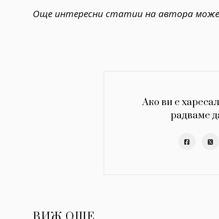
Още интересни статии на автора може
Ако ви е харесал
радваме д
ВИЖ ОЩЕ