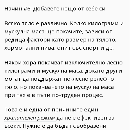
Начин #6: Добавете нещо от себе си
Всяко тяло е различно. Колко килограми и
мускулна маса ще покачите, зависи от
редица фактори като размер на тялото,
хормонални нива, опит със спорт и др.
Някои хора покачват изключително лесно
килограми и мускулна маса, докато други
могат да поддържат по-лесно релефно
тяло, но покачването на мускулна маса
КАТЕГОРИИ
ЗА НАС
при тях е в пъти по-труден процес.
Wine&Dine
Условия за
Подкасти
ползване
Това е и една от причините един
Мода
За нас
хранителен режим
да не е ефективен за
Dialogue
Реклама
Изкуство
Политика за
всеки. Нужно е да бъдат съобразени