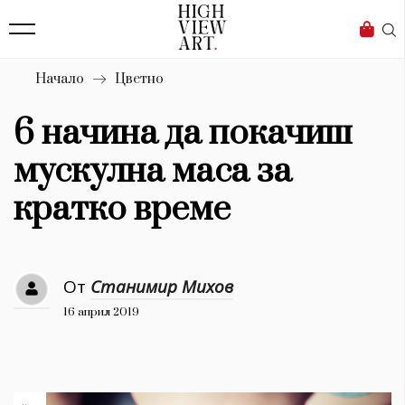
139
Бизнес
1633
Мода
Начало
Цветно
16
Dialogue
6 начина да покачиш
Изкуство
мускулна маса за
4340
кратко време
Красота
777
От
Станимир Михов
Дизайн
16 април 2019
1272
1188
Книги