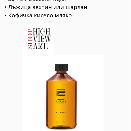
• Лъжица зехтин или шарлан
• Кофичка кисело мляко