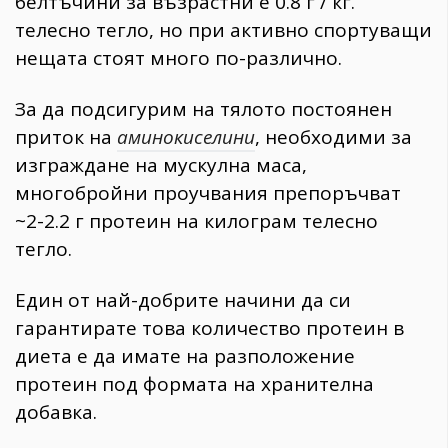
белтъчини за възрастни е 0.8 г / кг.
телесно тегло, но при активно спортуващи
нещата стоят много по-различно.
За да подсигурим на тялото постоянен
приток на
аминокиселини
, необходими за
изграждане на мускулна маса,
многобройни проучвания препоръчват
~2-2.2 г протеин на килограм телесно
тегло.
Един от най-добрите начини да си
гарантирате това количество протеин в
диета е да имате на разположение
протеин под формата на хранителна
добавка.