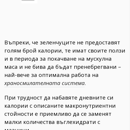
Въпреки, че зеленчуците не предоставят
голям брой калории, те имат своите ползи
и в периода за покачване на мускулна
маса и не бива да бъдат пренебрегвани –
най-вече за оптимална работа на
храносмилателната система
.
При трудност да набавяте дневните си
калории с описаните макронутриентни
стойности е приемливо да се заменят
малки количества въглехидрати с