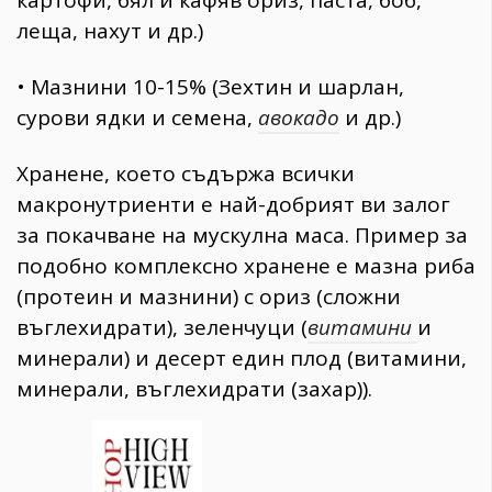
картофи, бял и кафяв ориз, паста, боб,
леща, нахут и др.)
•
Мазнини 10-15% (Зехтин и шарлан,
сурови ядки и семена,
авокадо
и др.)
Хранене, което съдържа всички
макронутриенти е най-добрият ви залог
за покачване на мускулна маса. Пример за
подобно комплексно хранене е мазна риба
(протеин и мазнини) с ориз (сложни
въглехидрати), зеленчуци (
витамини
и
минерали) и десерт един плод (витамини,
минерали, въглехидрати (захар)).