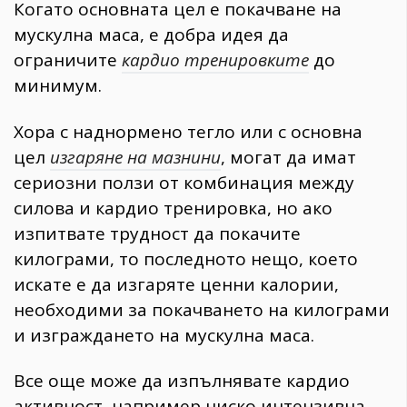
Когато основната цел е покачване на
мускулна маса, е добра идея да
ограничите
кардио тренировките
до
минимум.
Хора с наднормено тегло или с основна
цел
изгаряне на мазнини
, могат да имат
сериозни ползи от комбинация между
силова и кардио тренировка, но ако
изпитвате трудност да покачите
килограми, то последното нещо, което
искате е да изгаряте ценни калории,
необходими за покачването на килограми
и изграждането на мускулна маса.
Все още може да изпълнявате кардио
активност, например ниско интензивна