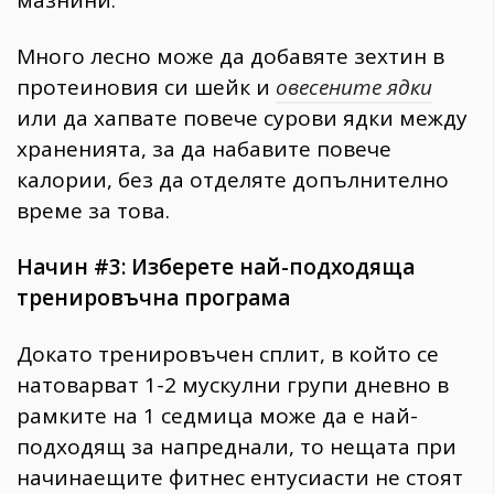
мазнини.
Много лесно може да добавяте зехтин в
протеиновия си шейк и
овесените ядки
или да хапвате повече сурови ядки между
храненията, за да набавите повече
калории, без да отделяте допълнително
време за това.
Начин #3: Изберете най-подходяща
тренировъчна програма
Докато тренировъчен сплит, в който се
натоварват 1-2 мускулни групи дневно в
рамките на 1 седмица може да е най-
подходящ за напреднали, то нещата при
начинаещите фитнес ентусиасти не стоят