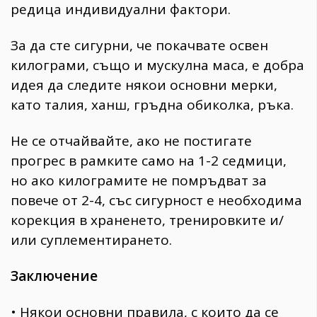
Красота
поверителност
редица индивидуални фактори.
Цветно
ModerenDom
Гурме
За да сте сигурни, че покачвате освен
Пътувай
Wellness
килограми, също и мускулна маса, е добра
идея да следите някои основни мерки,
СЛЕДВАЙТЕ НИ
като талия, ханш, гръдна обиколка, ръка.
Facebook
Instagram
Twitter
Pinterest
Не се отчайвайте, ако не постигате
YouTube
Spotify
Soundcloud
прогрес в рамките само на 1-2 седмици,
но ако килограмите не помръдват за
Ако нашият сайт ви харесва, можете да се абонирате за
повече от 2-4, със сигурност е необходима
седмичния ни нюзлетър тук:
корекция в храненето, тренировките и/
или суплементирането.
Заключение
© 2026, HighViewArt | Всички права запазени
• Някои основни правила, с които да се