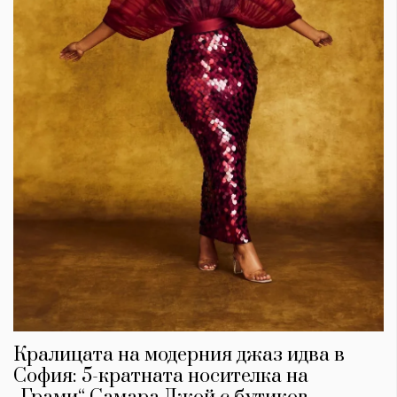
Кралицата на модерния джаз идва в
София: 5-кратната носителка на