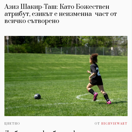
Азиз Шакир-Таш: Като Божествен
атрибут, езикът е неизменна част от
всичко сътворено
ЦВЕТНО
ОТ
HIGHVIEWART