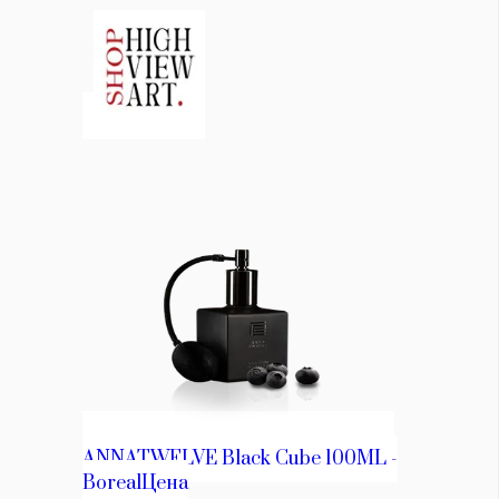
КАТЕГОРИИ
ЗА НАС
Wine&Dine
Условия за
Подкасти
ползване
Мода
За нас
Dialogue
Реклама
Изкуство
Политика за