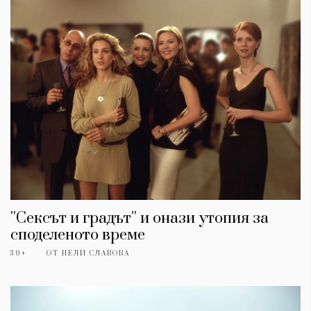
''Сексът и градът'' и онази утопия за
споделеното време
30+
ОТ
НЕЛИ СЛАВОВА