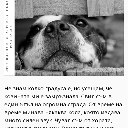
И
З
Т
О
Ч
Н
И
К
Н
А
И
З
О
Б
Р
А
Ж
Е
Н
И
Е
:
С
Н
И
М
К
А
:
P
I
X
A
B
A
Y
.
C
O
1970
30+
1710
Гурме
M
Пътувай
237
389
Здраве
Gentlemen
382
Не знам колко градуса е, но усещам, че
Wellness
козината ми е замръзнала. Свил съм в
1817
един ъгъл на огромна сграда. От време на
време минава някаква кола, която издава
много силен звук. Чувал съм от хората,
ПОСЛЕДВАЙТЕ
НИ