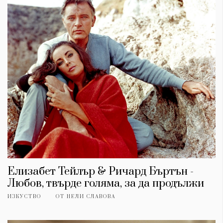
Елизабет Тейлър & Ричард Бъртън -
Любов, твърде голяма, за да продължи
ИЗКУСТВО
ОТ
НЕЛИ СЛАВОВА