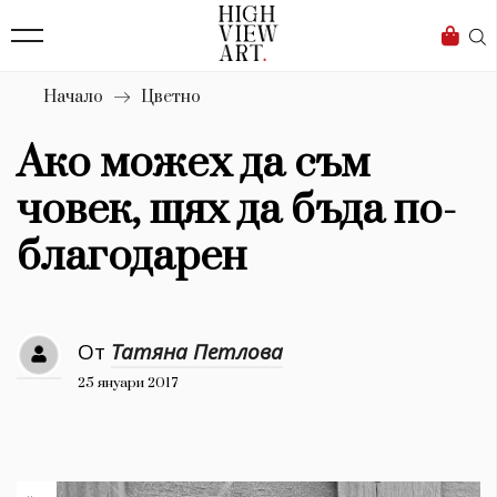
139
Бизнес
1633
Мода
Начало
Цветно
16
Dialogue
Ако можех да съм
Изкуство
човек, щях да бъда по-
4340
благодарен
Красота
777
От
Татяна Петлова
Дизайн
25 януари 2017
1272
1188
Книги