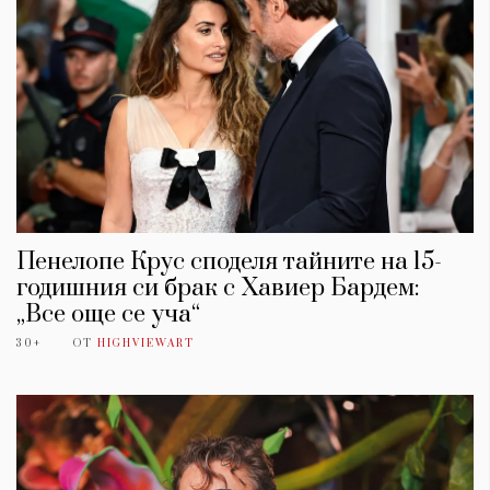
Пенелопе Крус споделя тайните на 15-
годишния си брак с Хавиер Бардем:
„Все още се уча“
30+
ОТ
HIGHVIEWART