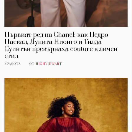
Първият ред на Chanel: как Педро
Паскал, Лупита Нионго и Тилда
Суинтън превърнаха couture в личен
стил
КРАСОТА
ОТ
HIGHVIEWART