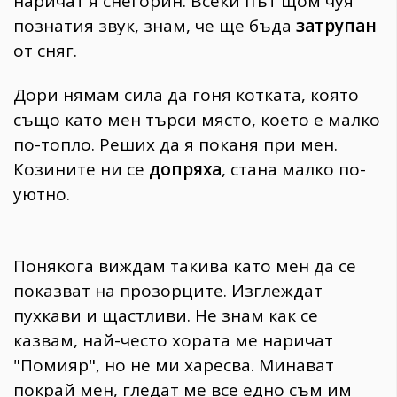
наричат я снегорин. Всеки път щом чуя
познатия звук, знам, че ще бъда
затрупан
от сняг.
Дори нямам сила да гоня котката, която
също като мен търси място, което е малко
по-топло. Реших да я поканя при мен.
Козините ни се
допряха
, стана малко по-
уютно.
Понякога виждам такива като мен да се
показват на прозорците. Изглеждат
пухкави и щастливи. Не знам как се
казвам, най-често хората ме наричат
"Помияр", но не ми харесва. Минават
покрай мен, гледат ме все едно съм им