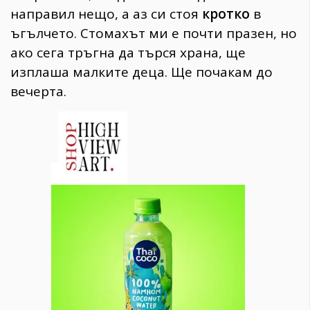
направил нещо, а аз си стоя
кротко
в
ъгълчето. Стомахът ми е почти празен, но
ако сега тръгна да търся храна, ще
изплаша малките деца. Ще почакам до
вечерта.