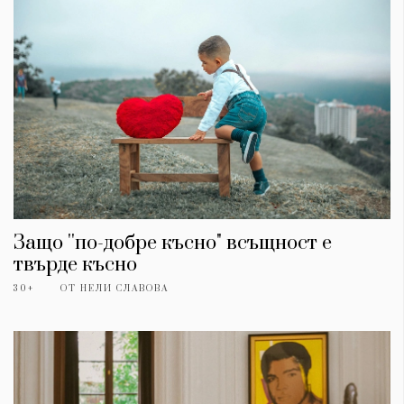
Защо ''по-добре късно" всъщност е
твърде късно
30+
ОТ
НЕЛИ СЛАВОВА