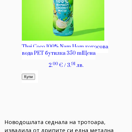
Новодошлата седнала на тротоара,
извадила от дрипите си една метална