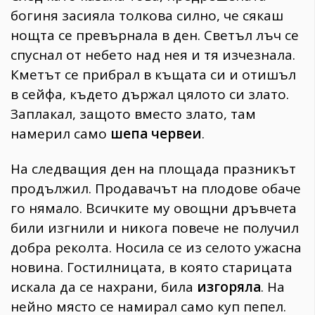
богиня засияла толкова силно, че сякаш
нощта се превърнала в ден. Светъл лъч се
спуснал от небето над нея и тя изчезнала.
Кметът се прибрал в къщата си и отишъл
в сейфа, където държал цялото си злато.
Заплакал, защото вместо злато, там
намерил само
шепа червеи
.
На следващия ден на площада празникът
продължил. Продавачът на плодове обаче
го нямало. Всичките му овощни дръвчета
били изгнили и никога повече не получил
добра реколта. Носила се из селото ужасна
новина. Гостилницата, в която старицата
искала да се нахрани, била
изгоряла
. На
нейно място се намирал само куп пепел.