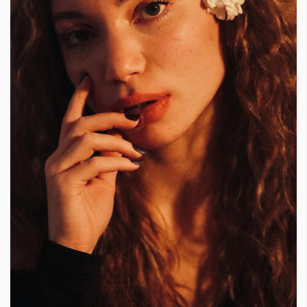
Красота
поверителност
Цветно
ModerenDom
Гурме
Пътувай
Wellness
СЛЕДВАЙТЕ НИ
Facebook
Instagram
Twitter
Pinterest
YouTube
Spotify
Soundcloud
Ако нашият сайт ви харесва, можете да се абонирате за
седмичния ни нюзлетър тук:
© 2026, HighViewArt | Всички права запазени