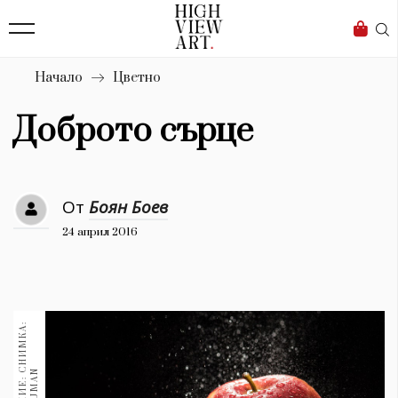
139
Бизнес
1633
Мода
Начало
Цветно
16
Dialogue
Доброто сърце
Изкуство
4340
От
Боян Боев
Красота
24 април 2016
777
Дизайн
1272
1188
Книги