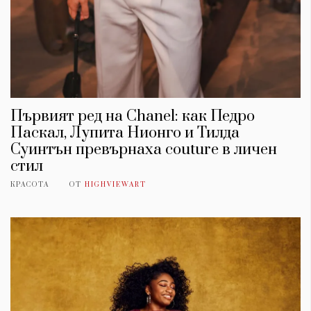
Първият ред на Chanel: как Педро
Паскал, Лупита Нионго и Тилда
Суинтън превърнаха couture в личен
стил
КРАСОТА
ОТ
HIGHVIEWART