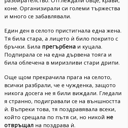
разбирателство. Отглеждали овце, крави,
коне. Организирали си големи тържества
и много се забавлявали.
Един ден в селото пристигнала една жена.
Тя била стара, а лицето ѝ било покрито с
бръчки. Била
прегърбена
и куцала.
Подпирала се на една дървена тояга и
била облечена в миризливи стари дрипи.
Още щом прекрачила прага на селото,
всички разбрали, че е чужденка, защото
никога досега не я били виждали. Гледали
я странно, подигравали се на външността
ѝ. Въпреки това, тя поздравявала всеки,
който срещала по пътя си, но никой
не
отвръщал
на поздрава ѝ.