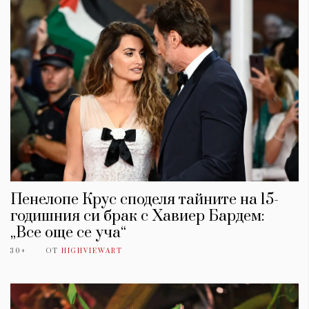
Пенелопе Крус споделя тайните на 15-
годишния си брак с Хавиер Бардем:
„Все още се уча“
30+
ОТ
HIGHVIEWART