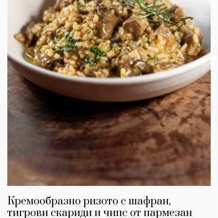
Кремообразно ризото с шафран,
тигрови скариди и чипс от пармезан