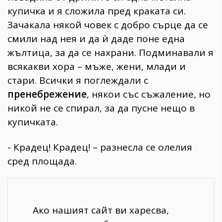
купичка и я сложила пред краката си.
Зачакала някой човек с добро сърце да се
смили над нея и да ѝ даде поне една
жълтица, за да се нахрани. Подминавали я
всякакви хора – мъже, жени, млади и
стари. Всички я поглеждали с
пренебрежение
, някои със съжаление, но
никой не се спирал, за да пусне нещо в
купичката.
- Крадец! Крадец! – разнесла се олелия
сред площада.
Ако нашият сайт ви харесва,