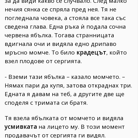
за да види какво се случвало. След малко
нечия сянка се спряла пред нея. Тя не
погледнала човека, а стояла все така със
сведена глава. Една ръка ѝ подала сочна
червена ябълка. Тогава странницата
вдигнала очи и видяла едно дрипаво
мръсно момче. То било
крадецът
, който
взел плодове от сергията.
- Вземи тази ябълка – казало момчето. –
Нямах пари да купя, затова откраднах три.
Едната я давам на теб, а другите две ще
споделя с тримата си братя.
Тя взела ябълката от момчето и видяла
усмивката
на лицето му. В този момент
продавачът от сергията ги видял.