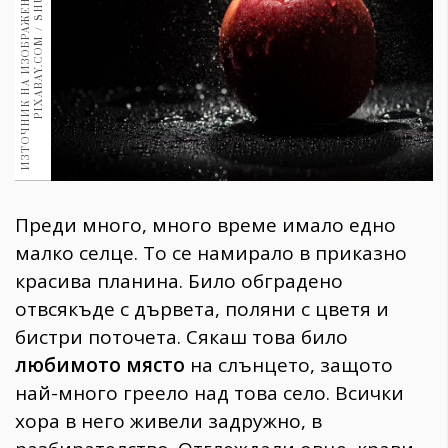
И
З
Т
О
Ч
Н
И
К
Н
А
И
З
О
Б
Р
А
Ж
Е
Н
И
Е
:
Н
И
М
К
А
:
P
I
X
A
B
A
Y
.
C
O
M
/
S
H
U
M
A
С
N
1970
30+
1710
Гурме
Пътувай
237
389
Здраве
Преди много, много време имало едно
Gentlemen
малко селце. То се намирало в приказно
382
красива планина. Било обградено
отвсякъде с дървета, поляни с цветя и
Wellness
бистри поточета. Сякаш това било
1817
любимото място
на слънцето, защото
най-много греело над това село. Всички
хора в него живели задружно, в
ПОСЛЕДВАЙТЕ
НИ