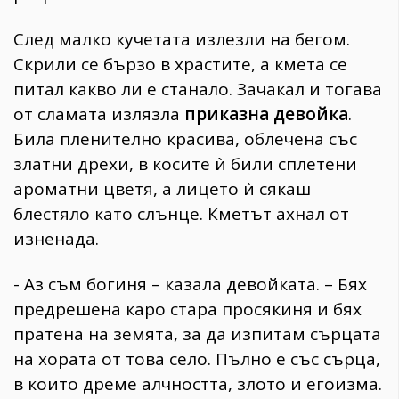
След малко кучетата излезли на бегом.
Скрили се бързо в храстите, а кмета се
питал какво ли е станало. Зачакал и тогава
от сламата излязла
приказна девойка
.
Била пленително красива, облечена със
златни дрехи, в косите ѝ били сплетени
ароматни цветя, а лицето ѝ сякаш
блестяло като слънце. Кметът ахнал от
изненада.
- Аз съм богиня – казала девойката. – Бях
предрешена каро стара просякиня и бях
пратена на земята, за да изпитам сърцата
на хората от това село. Пълно е със сърца,
в които дреме алчността, злото и егоизма.