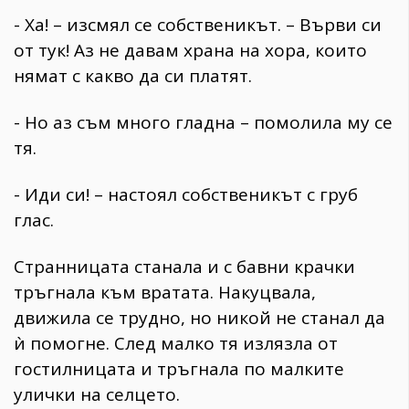
- Ха! – изсмял се собственикът. – Върви си
от тук! Аз не давам храна на хора, които
нямат с какво да си платят.
- Но аз съм много гладна – помолила му се
тя.
- Иди си! – настоял собственикът с груб
глас.
Странницата станала и с бавни крачки
тръгнала към вратата. Накуцвала,
движила се трудно, но никой не станал да
ѝ помогне. След малко тя излязла от
гостилницата и тръгнала по малките
улички на селцето.