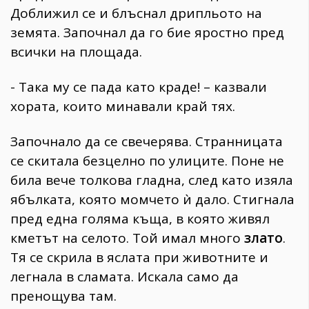
Доближил се и блъснал дрипльото на
земята. Започнал да го бие яростно пред
всички на площада.
- Така му се пада като краде! – казвали
хората, които минавали край тях.
Започнало да се свечерява. Странницата
се скитала безцелно по улиците. Поне не
била вече толкова гладна, след като изяла
ябълката, която момчето ѝ дало. Стигнала
пред една голяма къща, в която живял
кметът на селото. Той имал много
злато
.
Тя се скрила в яслата при животните и
легнала в сламата. Искала само да
пренощува там.