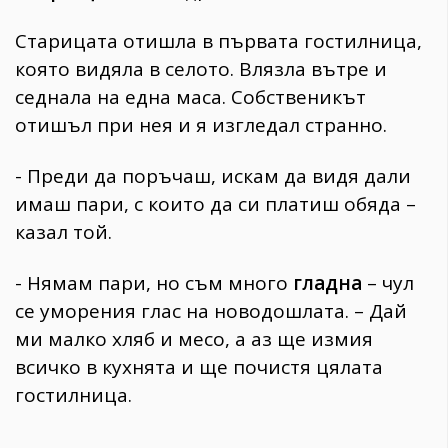
Старицата отишла в първата гостилница,
която видяла в селото. Влязла вътре и
седнала на една маса. Собственикът
отишъл при нея и я изгледал странно.
- Преди да поръчаш, искам да видя дали
имаш пари, с които да си платиш обяда –
казал той.
- Нямам пари, но съм много
гладна
– чул
се уморения глас на новодошлата. – Дай
ми малко хляб и месо, а аз ще измия
всичко в кухнята и ще почистя цялата
гостилница.