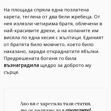
На площада спряла една позлатена
карета, теглена от два бели жребеца. От
нея излязли четирима братя, облечени в
най-красивите дрехи, а на коланите им
висяла по една кесия с жълтици. Единият
от братята било момчето, което било
наказано, заради откраднатите ябълки.
Предрешената богиня го била
възнаградила
щедро за доброто му
сърце.
Ако ви е харесала тази статия,
ще се радваме да я
споделите!