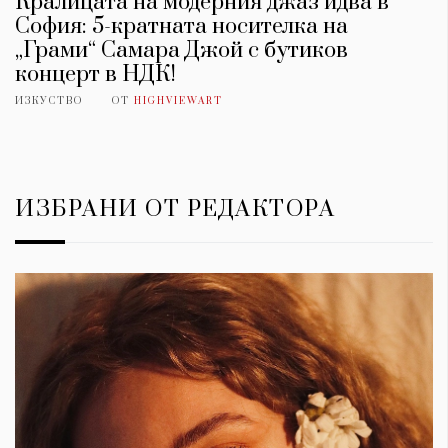
Кралицата на модерния джаз идва в
София: 5-кратната носителка на
„Грами“ Самара Джой с бутиков
концерт в НДК!
ИЗКУСТВО
ОТ
HIGHVIEWART
ИЗБРАНИ ОТ РЕДАКТОРА
КАТЕГОРИИ
ЗА НАС
Wine&Dine
Условия за
Подкасти
ползване
Мода
За нас
Dialogue
Реклама
Изкуство
Политика за