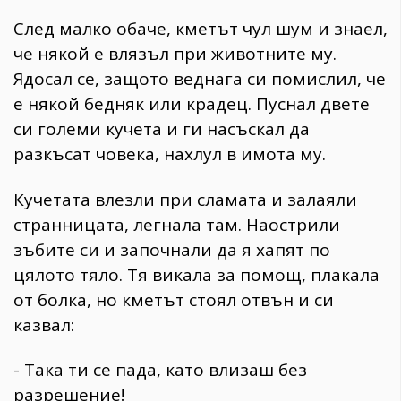
След малко обаче, кметът чул шум и знаел,
че някой е влязъл при животните му.
Ядосал се, защото веднага си помислил, че
е някой бедняк или крадец. Пуснал двете
си големи кучета и ги насъскал да
разкъсат човека, нахлул в имота му.
Кучетата влезли при сламата и залаяли
странницата, легнала там. Наострили
зъбите си и започнали да я хапят по
цялото тяло. Тя викала за помощ, плакала
от болка, но кметът стоял отвън и си
казвал:
- Така ти се пада, като влизаш без
разрешение!