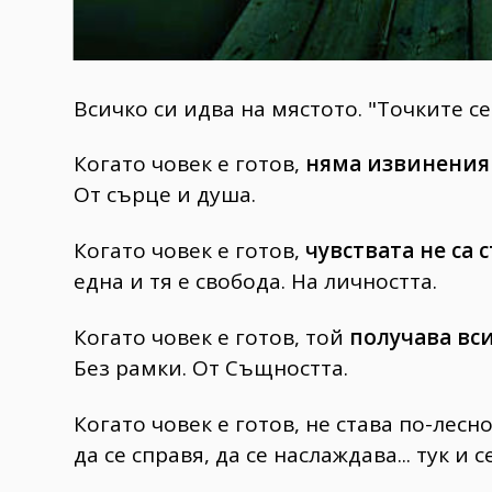
Всичко си идва на мястото. "Точките с
Когато човек е готов,
няма извинения
От сърце и душа.
Когато човек е готов,
чувствата не са 
една и тя е свобода. На личността.
Когато човек е готов, той
получава вс
Без рамки. От Същността.
Когато човек е готов, не става по-лесн
да се справя, да се наслаждава... тук и с