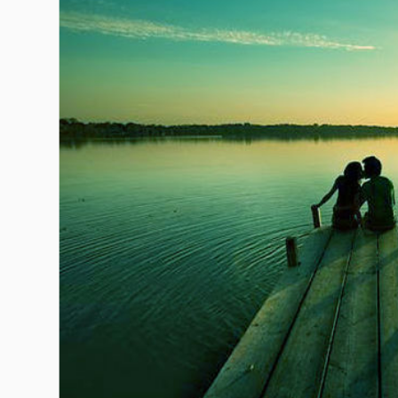
Гурме
237
Пътувай
389
Здраве
Gentlemen
382
1817
Wellness
ПОСЛЕДВАЙТЕ
НИ