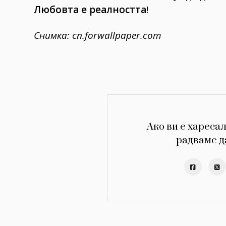
Любовта е реалността
!
Снимка: cn.forwallpaper.com
Ако ви е харесал
радваме д