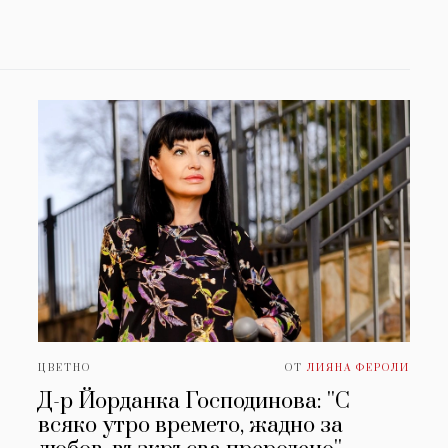
ЦВЕТНО
ОТ
ЛИЯНА ФЕРОЛИ
Д-р Йорданка Господинова: ''С
всяко утро времето, жадно за