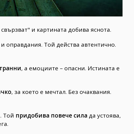
е свързват" и картината добива яснота.
и оправдания. Той действа автентично.
странни
, а емоциите – опасни. Истината е
ичко
, за което е мечтал. Без очаквания.
о. Той
придобива повече сила
да устоява,
ега.