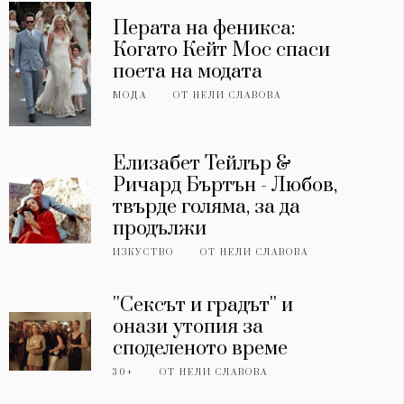
Перата на феникса:
Когато Кейт Мос спаси
поета на модата
МОДА
ОТ
НЕЛИ СЛАВОВА
Елизабет Тейлър &
Ричард Бъртън - Любов,
твърде голяма, за да
продължи
ИЗКУСТВО
ОТ
НЕЛИ СЛАВОВА
''Сексът и градът'' и
онази утопия за
споделеното време
30+
ОТ
НЕЛИ СЛАВОВА