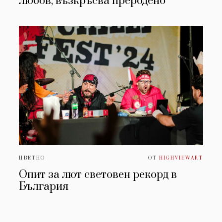
любов, възкръсва преродено''
ЦВЕТНО
ОТ
HIGHVIEWART
Опит за лют световен рекорд в
България