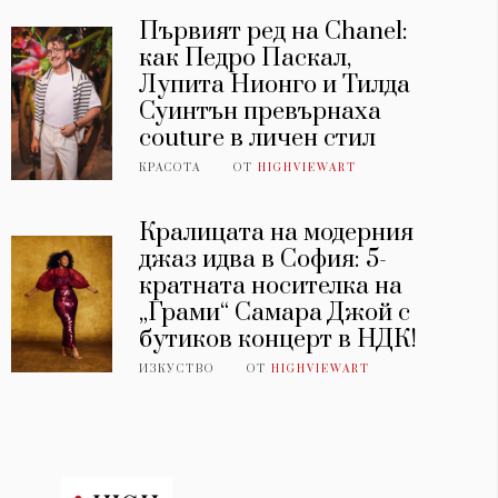
Първият ред на Chanel:
как Педро Паскал,
Лупита Нионго и Тилда
Суинтън превърнаха
couture в личен стил
КРАСОТА
ОТ
HIGHVIEWART
Кралицата на модерния
джаз идва в София: 5-
кратната носителка на
„Грами“ Самара Джой с
бутиков концерт в НДК!
ИЗКУСТВО
ОТ
HIGHVIEWART