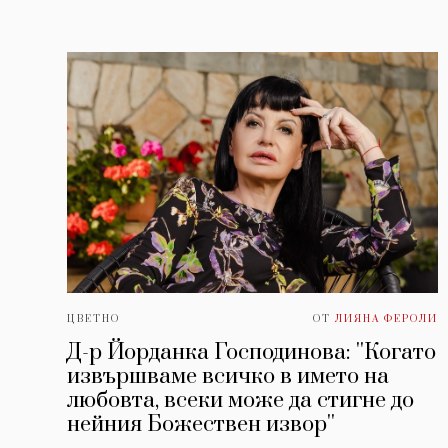
ЦВЕТНО
ОТ
ЛИЯНА ФЕРОЛИ
Д-р Йорданка Господинова: ''Когато
извършваме всичко в името на
любовта, всеки може да стигне до
нейния Божествен извор''