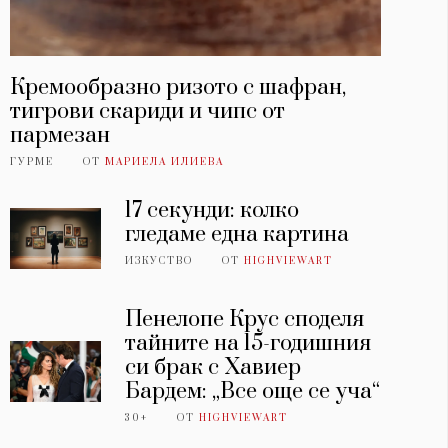
Кремообразно ризото с шафран,
тигрови скариди и чипс от
пармезан
ГУРМЕ
ОТ
МАРИЕЛА ИЛИЕВА
17 секунди: колко
гледаме една картина
ИЗКУСТВО
ОТ
HIGHVIEWART
Пенелопе Крус споделя
тайните на 15-годишния
си брак с Хавиер
Бардем: „Все още се уча“
30+
ОТ
HIGHVIEWART