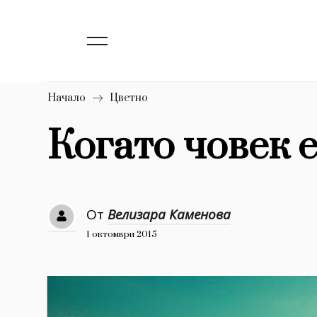
139
Бизнес
1633
Мода
16
Dialogue
Начало
Цветно
Изкуство
Когато човек е 
4340
777
Красота
1272
Дизайн
От
Велизара Каменова
1 октомври 2015
1188
Книги
1970
30+
1710