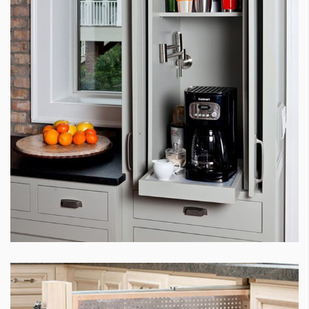
КАТЕГОРИИ
ЗА НАС
Wine&Dine
Условия за
Подкасти
ползване
Мода
За нас
Dialogue
Реклама
Изкуство
Политика за