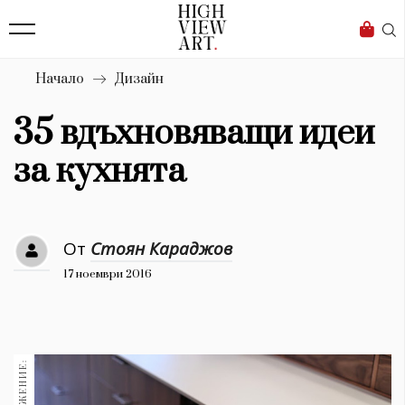
138
Бизнес
1633
Мода
Начало
Дизайн
16
Dialogue
35 вдъхновяващи идеи
Изкуство
за кухнята
4338
Красота
От
Стоян Караджов
777
17 ноември 2016
Дизайн
1272
1188
Книги