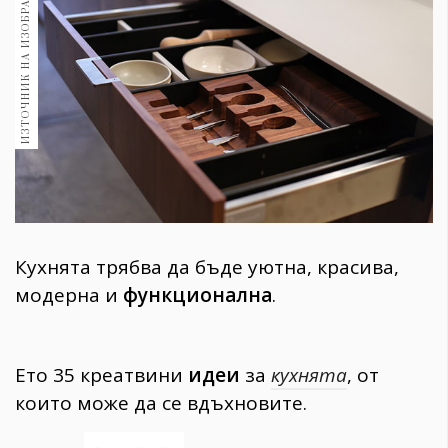
ИЗТОЧНИК НА ИЗОБРАЖЕНИЕ:
1970
30+
1709
Гурме
Пътувай
237
389
Здраве
Gentlemen
Кухнята трябва да бъде уютна, красива,
381
модерна и
функционална
.
Wellness
1815
Ето 35 креатвини
идеи
за
кухнята
, от
които може да се вдъхновите.
ПОСЛЕДВАЙТЕ
НИ