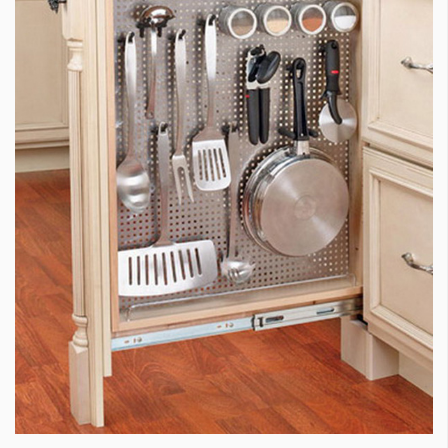
Красота
поверителност
Цветно
ModerenDom
Гурме
Пътувай
Wellness
СЛЕДВАЙТЕ НИ
Facebook
Instagram
Twitter
Pinterest
YouTube
Spotify
Soundcloud
Ако нашият сайт ви харесва, можете да се абонирате за
седмичния ни нюзлетър тук:
© 2026, HighViewArt | Всички права запазени