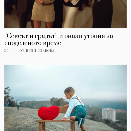
''Сексът и градът'' и онази утопия за
споделеното време
30+
ОТ
НЕЛИ СЛАВОВА