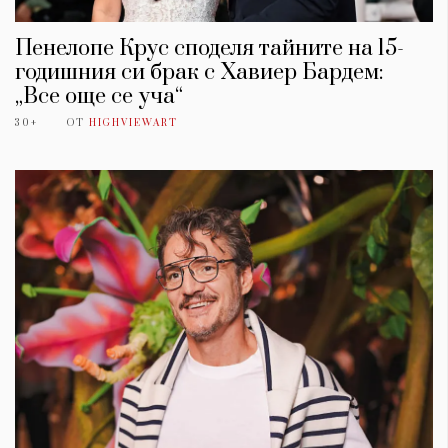
Пенелопе Крус споделя тайните на 15-
годишния си брак с Хавиер Бардем:
„Все още се уча“
30+
ОТ
HIGHVIEWART