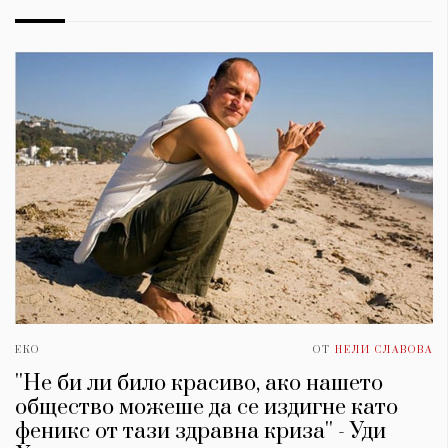
ЕКО
ОТ
НЕЛИ СЛАВОВА
''Не би ли било красиво, ако нашето
общество можеше да се издигне като
феникс от тази здравна криза'' - Уди