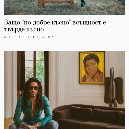
Защо ''по-добре късно" всъщност е
твърде късно
30+
ОТ
НЕЛИ СЛАВОВА
КАТЕГОРИИ
ЗА НАС
Wine&Dine
Условия за
Подкасти
ползване
Мода
За нас
Dialogue
Реклама
Изкуство
Политика за