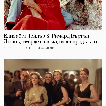
Елизабет Тейлър & Ричард Бъртън -
Любов, твърде голяма, за да продължи
ИЗКУСТВО
ОТ
НЕЛИ СЛАВОВА