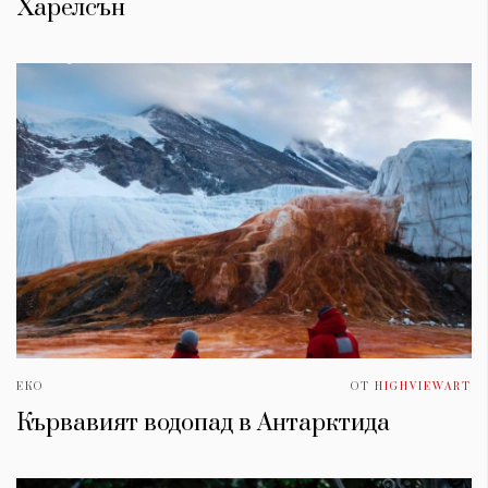
Харелсън
ЕКО
ОТ
HIGHVIEWART
Кървавият водопад в Антарктида