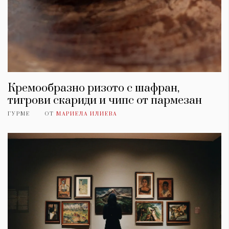
Кремообразно ризото с шафран,
тигрови скариди и чипс от пармезан
ГУРМЕ
ОТ
МАРИЕЛА ИЛИЕВА