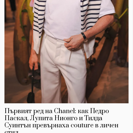
Първият ред на Chanel: как Педро
Паскал, Лупита Нионго и Тилда
Суинтън превърнаха couture в личен
стил