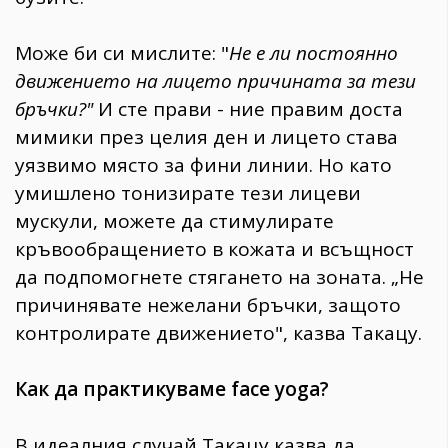
Може би си мислите: "
Не е ли постоянно
движението на лицето причината за тези
бръчки?"
И сте прави - ние правим доста
мимики през целия ден и лицето става
уязвимо място за фини линии. Но като
умишлено тонизирате тези лицеви
мускули, можете да стимулирате
кръвообращението в кожата и всъщност
да подпомогнете стягането на зоната. „Не
причинявате нежелани бръчки, защото
контролирате движението", казва Такацу.
Как да практикуваме face yoga?
В идеалния случай Такацу казва да