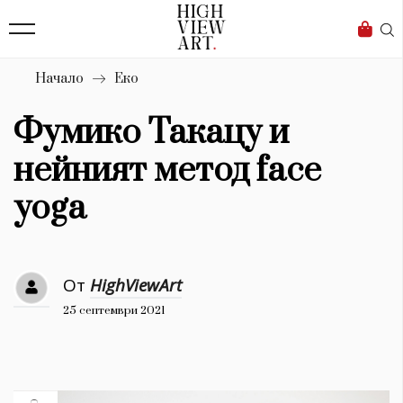
139
Бизнес
1633
Мода
Начало
Еко
16
Dialogue
Фумико Такацу и
Изкуство
нейният метод face
4340
yoga
Красота
777
От
HighViewArt
Дизайн
25 септември 2021
1272
1188
Книги