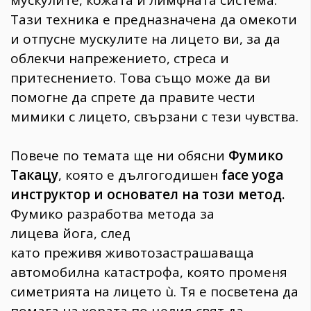
мускулите, кожата и лимфната система.
Тази техника е предназначена да омекоти
и отпусне мускулите на лицето ви, за да
облекчи напрежението, стреса и
притеснението. Това също може да ви
помогне да спрете да правите чести
мимики с лицето, свързани с тези чувства.
Повече по темата ще ни обясни
Фумико
Такацу
, която е дългогодишен
face yoga
инструктор и основател на този метод.
Фумико разработва метода за
лицева йога, след
като преживя животозастрашаваща
автомобилна катастрофа, която променя
симетрията на лицето ù. Тя е посветена да