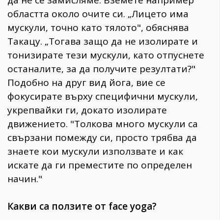
да не се замисляме. Вземете например
областта около очите си. „Лицето има
мускули, точно като тялото", обяснява
Такацу. „Тогава защо да не изолирате и
тонизирате тези мускули, като отпуснете
останалите, за да получите резултати?"
Подобно на друг вид йога, вие се
фокусирате върху специфични мускули,
укрепвайки ги, докато изолирате
движението. "Толкова много мускули са
свързани помежду си, просто трябва да
знаете кои мускули използвате и как
искате да ги преместите по определен
начин."
Какви са ползите от face yoga?