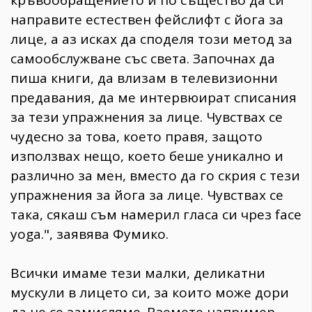
кръвообращението и по същество да си
направите естествен фейслифт с йога за
лице, а аз исках да споделя този метод за
самообслужване със света. Започнах да
пиша книги, да влизам в телевизионни
предавания, да ме интервюират списания
за тези упражнения за лице. Чувствах се
чудесно за това, което правя, защото
използвах нещо, което беше уникално и
различно за мен, вместо да го скрия с тези
упражнения за йога за лице. Чувствах се
така, сякаш съм намерил гласа си чрез face
yoga.", заявява Фумико.
Всички имаме тези малки, деликатни
мускули в лицето си, за които може дори