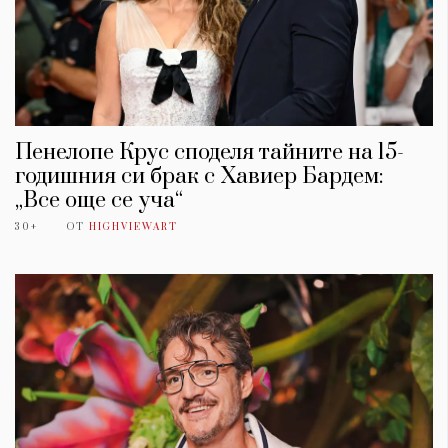
Пенелопе Крус споделя тайните на 15-
годишния си брак с Хавиер Бардем:
„Все още се уча“
30+
ОТ
HIGHVIEWART