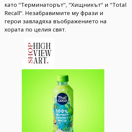
като ''Терминаторът'', ''Хищникът'' и ''Total
Recall''. Незабравимите му фрази и
герои завладяха въображението на
хората по целия свят.