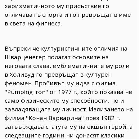
харизматичното му присъствие го
отличават в спорта и го превръщат в име
в света на фитнеса.
Въпреки че културистичните отличия на
Шварценегер полагат основите на
неговата слава, емблематичните му роли
в Холивуд го превръщат в културен
феномен. Пробивът му идва с филма
''Pumping Iron'' от 1977 г., който показва не
само физическите му способности, но и
завладяващата му личност. Излизането на
филма ''Конан Варварина'' през 1982 г.
затвърждава статута му на екшън герой, а
следващите години ни донасят класики