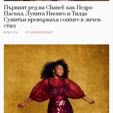
Първият ред на Chanel: как Педро
Паскал, Лупита Нионго и Тилда
Суинтън превърнаха couture в личен
стил
КРАСОТА
ОТ
HIGHVIEWART