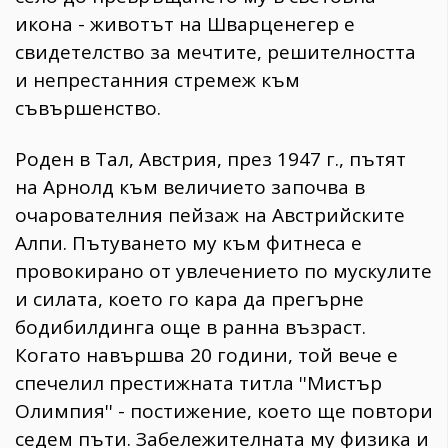
икона - животът на Шварценегер е
свидетелство за мечтите, решителността
и непрестанния стремеж към
съвършенство.
Роден в Тал, Австрия, през 1947 г., пътят
на Арнолд към величието започва в
очарователния пейзаж на Австрийските
Алпи. Пътуването му към фитнеса е
провокирано от увлечението по мускулите
и силата, което го кара да прегърне
бодибилдинга още в ранна възраст.
Когато навършва 20 години, той вече е
спечелил престижната титла ''Мистър
Олимпия'' - постижение, което ще повтори
седем пъти. Забележителната му физика и