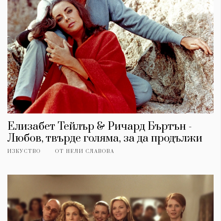
Елизабет Тейлър & Ричард Бъртън -
Любов, твърде голяма, за да продължи
ИЗКУСТВО
ОТ
НЕЛИ СЛАВОВА