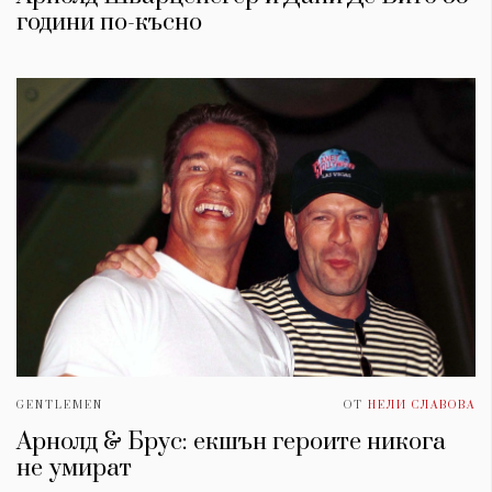
години по-късно
GENTLEMEN
ОТ
НЕЛИ СЛАВОВА
Арнолд & Брус: екшън героите никога
не умират