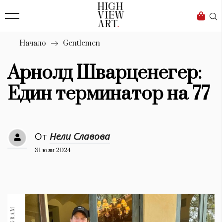
139
Бизнес
1633
Мода
Начало
Gentlemen
16
Dialogue
Арнолд Шварценегер:
Изкуство
Един терминатор на 77
4340
Красота
От
Нели Славова
777
31 юли 2024
Дизайн
1272
1188
Книги