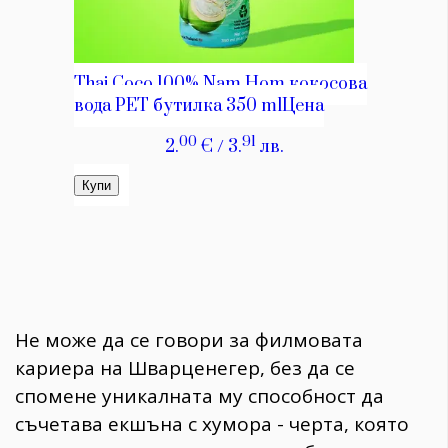
Не може да се говори за филмовата
кариера на Шварценегер, без да се
спомене уникалната му способност да
съчетава екшъна с хумора - черта, която