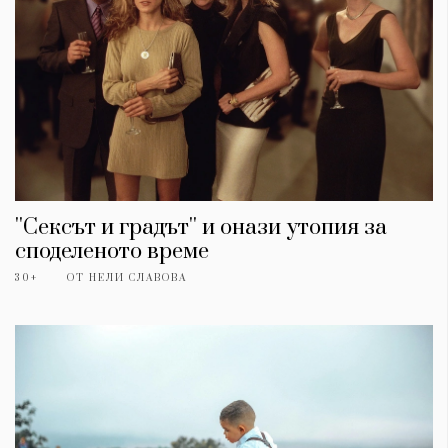
''Сексът и градът'' и онази утопия за
споделеното време
30+
ОТ
НЕЛИ СЛАВОВА
КАТЕГОРИИ
ЗА НАС
Wine&Dine
Условия за
Подкасти
ползване
Мода
За нас
Dialogue
Реклама
Изкуство
Политика за