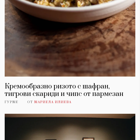
Кремообразно ризото с шафран,
тигрови скариди и чипс от пармезан
ГУРМЕ
ОТ
МАРИЕЛА ИЛИЕВА