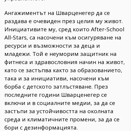
Ангажиментът на Шварценегер да се
раздава е очевиден през целия му живот.
Инициативите му, сред които After-School
All-Stars, са насочени към осигуряване на
ресурси и възможности за деца и
младежи. Той е неуморим защитник на
фитнеса и здравословния начин на живот,
като се застъпва както за образованието,
така и за инициативи, насочени към
борба с детското затлъстяване. През
последните години Шварценегер се
включи и в социалните медии, за да се
застъпи за устойчивостта на околната
среда и климатичните промени, за да се
бори с дезинформацията.