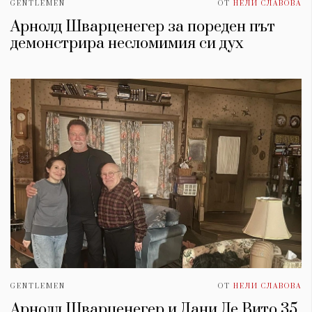
GENTLEMEN
ОТ
НЕЛИ СЛАВОВА
Арнолд Шварценегер за пореден път
демонстрира несломимия си дух
GENTLEMEN
ОТ
НЕЛИ СЛАВОВА
Арнолд Шварценегер и Дани Де Вито 35