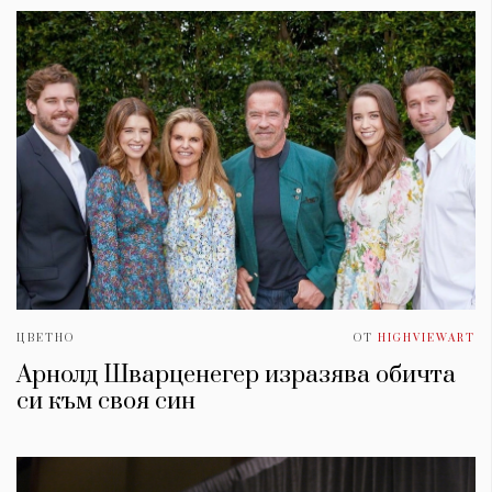
ЦВЕТНО
ОТ
HIGHVIEWART
Арнолд Шварценегер изразява обичта
си към своя син