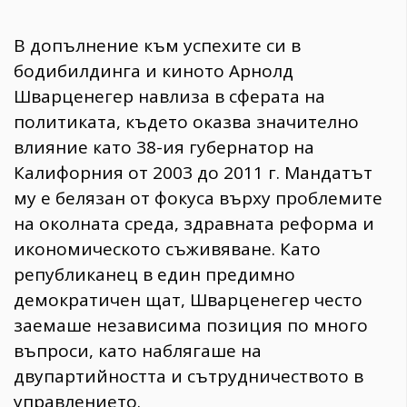
В допълнение към успехите си в
бодибилдинга и киното Арнолд
Шварценегер навлиза в сферата на
политиката, където оказва значително
влияние като 38-ия губернатор на
Калифорния от 2003 до 2011 г. Мандатът
му е белязан от фокуса върху проблемите
на околната среда, здравната реформа и
икономическото съживяване. Като
републиканец в един предимно
демократичен щат, Шварценегер често
заемаше независима позиция по много
въпроси, като наблягаше на
двупартийността и сътрудничеството в
управлението.