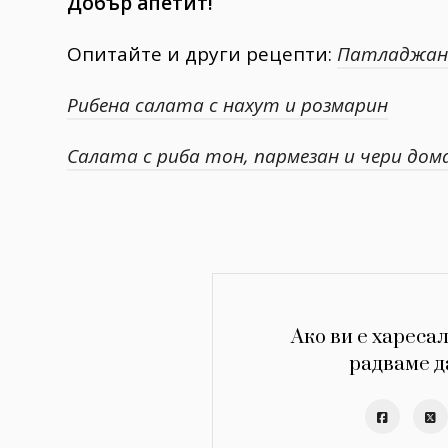
Добър апетит!
Опитайте и други рецепти:
Патладжани
Рибена салата с нахут и розмарин
Салата с риба тон, пармезан и чери до
Ако ви е харесал
радваме д