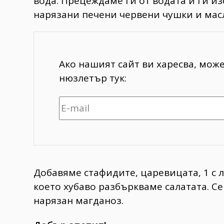
вода. Прецеждаме ги от водата и ги и
нарязани печени червени чушки и мас
Ако нашият сайт ви харесва, мож
нюзлетър тук:
Добавяме стафидите, царевицата, 1 с л
което хубаво разбъркваме салатата. С
нарязан магданоз.