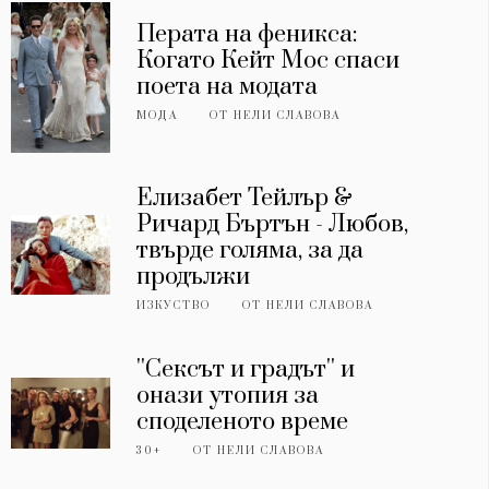
Перата на феникса:
Когато Кейт Мос спаси
поета на модата
МОДА
ОТ
НЕЛИ СЛАВОВА
Елизабет Тейлър &
Ричард Бъртън - Любов,
твърде голяма, за да
продължи
ИЗКУСТВО
ОТ
НЕЛИ СЛАВОВА
''Сексът и градът'' и
онази утопия за
споделеното време
30+
ОТ
НЕЛИ СЛАВОВА