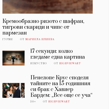
Кремообразно ризото с шафран,
тигрови скариди и чипс от
пармезан
ГУРМЕ
ОТ
МАРИЕЛА ИЛИЕВА
17 секунди: колко
гледаме една картина
ИЗКУСТВО
ОТ
HIGHVIEWART
Пенелопе Крус споделя
тайните на 15-годишния
си брак с Хавиер
Бардем: „Все още се уча“
30+
ОТ
HIGHVIEWART