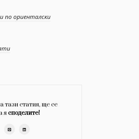
 по ориенталски
мати
а тази статия, ще се
а я
споделите!