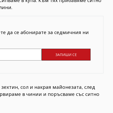
зсипваме в купа. Към тях прибавяме ситно
лини.
ете да се абонирате за седмичния ни
 зехтин, сол и накрая майонезата, след
ервираме в чинии и поръсваме със ситно