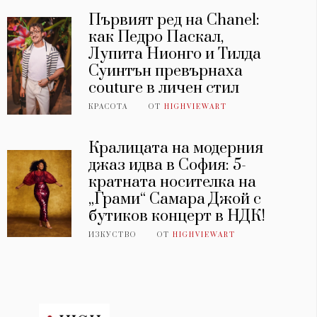
Първият ред на Chanel:
как Педро Паскал,
Лупита Нионго и Тилда
Суинтън превърнаха
couture в личен стил
КРАСОТА
ОТ
HIGHVIEWART
Кралицата на модерния
джаз идва в София: 5-
кратната носителка на
„Грами“ Самара Джой с
бутиков концерт в НДК!
ИЗКУСТВО
ОТ
HIGHVIEWART