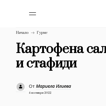
139
Бизнес
1633
Мода
16
Dialogue
Начало
Гурме
Изкуство
Картофена сал
4340
и стафиди
777
Красота
1272
Дизайн
1188
Книги
От
Мариела Илиева
1970
30+
4 ноември 2022
1710