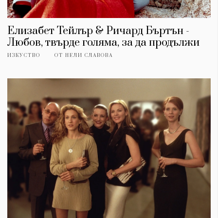
Елизабет Тейлър & Ричард Бъртън -
Любов, твърде голяма, за да продължи
ИЗКУСТВО
ОТ
НЕЛИ СЛАВОВА