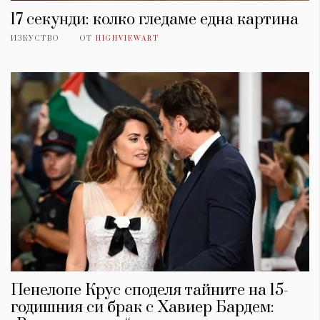
17 секунди: колко гледаме една картина
ИЗКУСТВО
ОТ
HIGHVIEWART
Пенелопе Крус споделя тайните на 15-
годишния си брак с Хавиер Бардем: