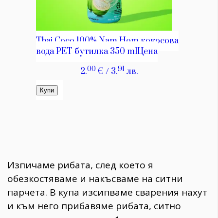
Изпичаме рибата, след което я
обезкостяваме и накъсваме на ситни
парчета. В купа изсипваме сварения нахут
и към него прибавяме рибата, ситно