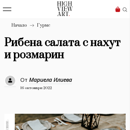
139
Бизнес
1633
Мода
Начало
Гурме
16
Dialogue
Рибена салата с нахут
Изкуство
и розмарин
4340
Красота
От
Мариела Илиева
777
16 октомври 2022
Дизайн
1272
1188
Книги