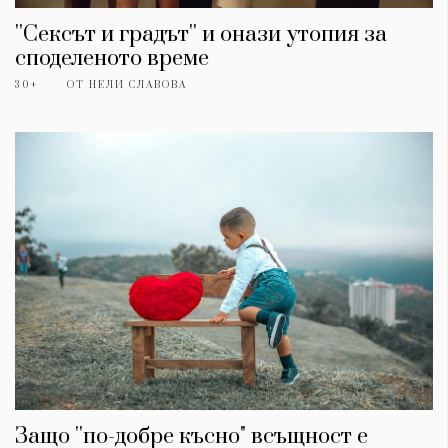
''Сексът и градът'' и онази утопия за
споделеното време
30+
ОТ
НЕЛИ СЛАВОВА
Защо ''по-добре късно" всъщност е