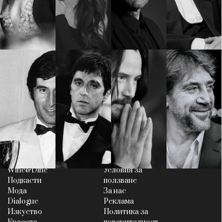
КАТЕГОРИИ
ЗА НАС
Wine&Dine
Условия за
Подкасти
ползване
Мода
За нас
Dialogue
Реклама
Изкуство
Политика за