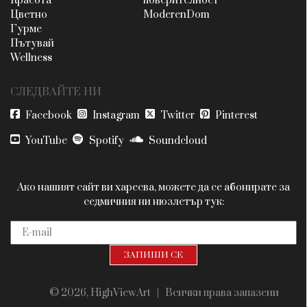
Красота
поверителност
Цветно
ModerenDom
Гурме
Пътувай
Wellness
СЛЕДВАЙТЕ НИ
Facebook
Instagram
Twitter
Pinterest
YouTube
Spotify
Soundcloud
Ако нашият сайт ви харесва, можете да се абонирате за
седмичния ни нюзлетър тук:
© 2026, HighViewArt | Всички права запазени