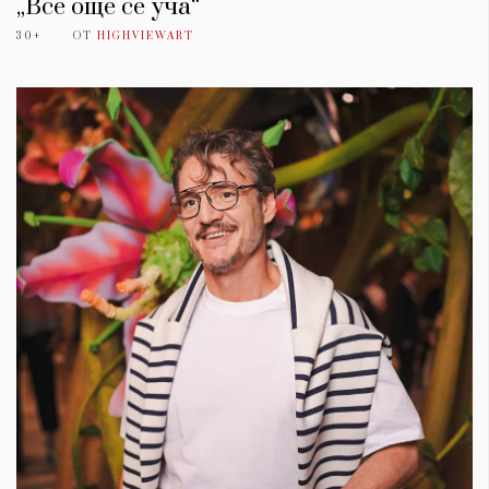
„Все още се уча“
30+
ОТ
HIGHVIEWART