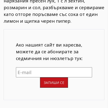
нарязания пресен лук, 1 с л зехтин,
розмарин и сол, разбъркваме и сервираме
като отгоре поръсваме със сока от един
лимон и щипка черен пипер.
Ако нашият сайт ви харесва,
можете да се абонирате за
седмичния ни нюзлетър тук: