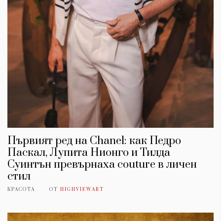
Първият ред на Chanel: как Педро
Паскал, Лупита Нионго и Тилда
Суинтън превърнаха couture в личен
стил
КРАСОТА
ОТ
HIGHVIEWART