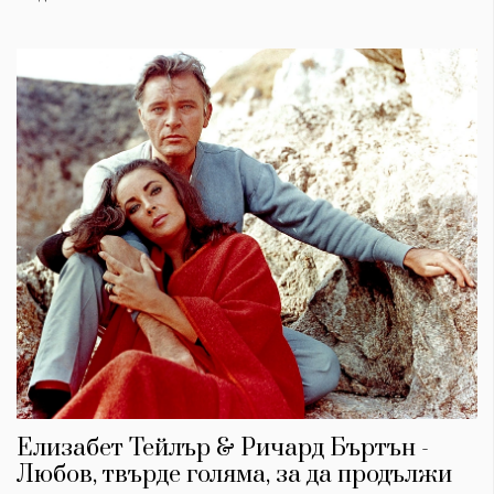
Елизабет Тейлър & Ричард Бъртън -
Любов, твърде голяма, за да продължи