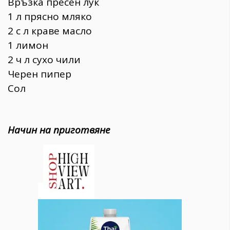
Връзка пресен лук
1 л прясно мляко
2 с л краве масло
1 лимон
2 ч л сухо чили
Черен пипер
Сол
Начин на приготвяне