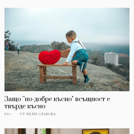
Защо ''по-добре късно" всъщност е
твърде късно
30+
ОТ
НЕЛИ СЛАВОВА