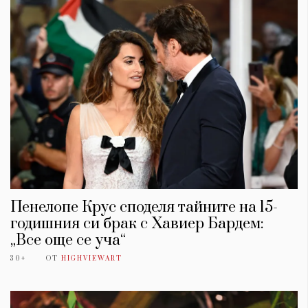
Пенелопе Крус споделя тайните на 15-
годишния си брак с Хавиер Бардем:
„Все още се уча“
30+
ОТ
HIGHVIEWART