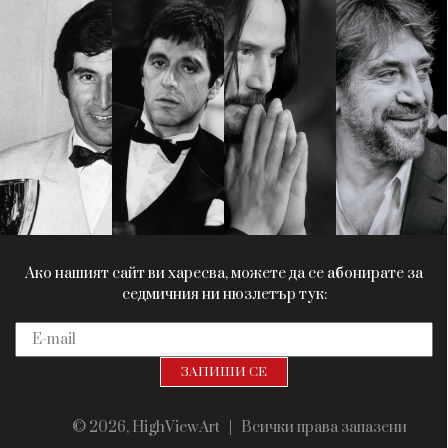
Красота
поверителност
Цветно
ModerenDom
Гурме
Пътувай
Wellness
СЛЕДВАЙТЕ НИ
Facebook
Instagram
Twitter
Pinterest
YouTube
Spotify
Soundcloud
Ако нашият сайт ви харесва, можете да се абонирате за
седмичния ни нюзлетър тук:
© 2026, HighViewArt | Всички права запазени