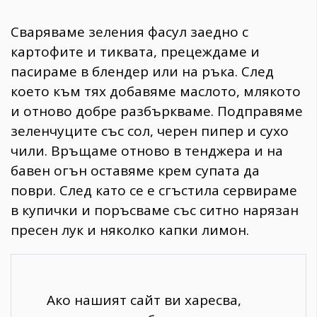
Сваряваме зеления фасул заедно с
картофите и тиквата, прецеждаме и
пасираме в блендер или на ръка. След
което към тях добавяме маслото, млякото
и отново добре разбъркваме. Подправяме
зеленчуците със сол, черен пипер и сухо
чили. Връщаме отново в тенджера и на
бавен огън оставяме крем супата да
поври. След като се е сгъстила сервираме
в купички и поръсваме със ситно нарязан
пресен лук и няколко капки лимон.
Ако нашият сайт ви харесва,