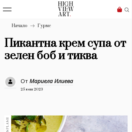
139
Бизнес
1633
Мода
Начало
Гурме
16
Dialogue
Пикантна крем супа от
Изкуство
зелен боб и тиква
4340
Красота
От
Мариела Илиева
777
25 юни 2023
Дизайн
1272
1188
Книги