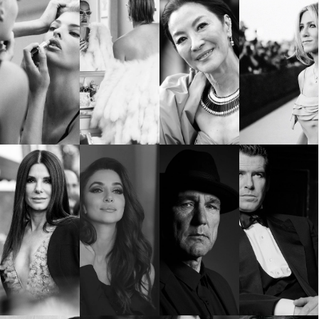
КАТЕГОРИИ
ЗА НАС
Wine&Dine
Условия за
Подкасти
ползване
Мода
За нас
Dialogue
Реклама
Изкуство
Политика за