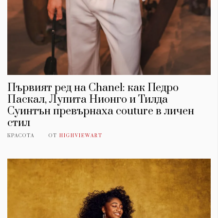
Първият ред на Chanel: как Педро
Паскал, Лупита Нионго и Тилда
Суинтън превърнаха couture в личен
стил
КРАСОТА
ОТ
HIGHVIEWART