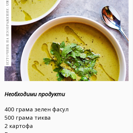
ИЗТОЧНИК НА ИЗОБРАЖЕНИЕ: UNSPLASH
1970
30+
1710
Гурме
Пътувай
237
389
Здраве
Gentlemen
382
Необходими продукти
Wellness
1817
400 грама зелен фасул
500 грама тиква
ПОСЛЕДВАЙТЕ
2 картофа
НИ