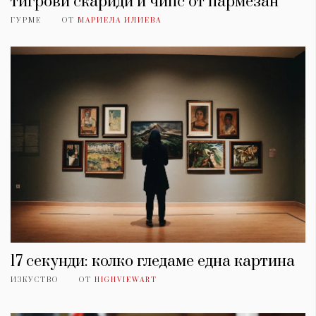
тигрови скариди и чипс от пармезан
ГУРМЕ
ОТ
МАРИЕЛА ИЛИЕВА
17 секунди: колко гледаме една картина
ИЗКУСТВО
ОТ
HIGHVIEWART