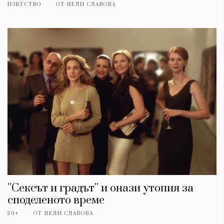
ИЗКУСТВО
ОТ
НЕЛИ СЛАВОВА
''Сексът и градът'' и онази утопия за
споделеното време
30+
ОТ
НЕЛИ СЛАВОВА