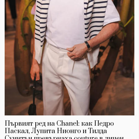
Първият ред на Chanel: как Педро
Паскал, Лупита Нионго и Тилда
Суинтън превърнаха couture в личен