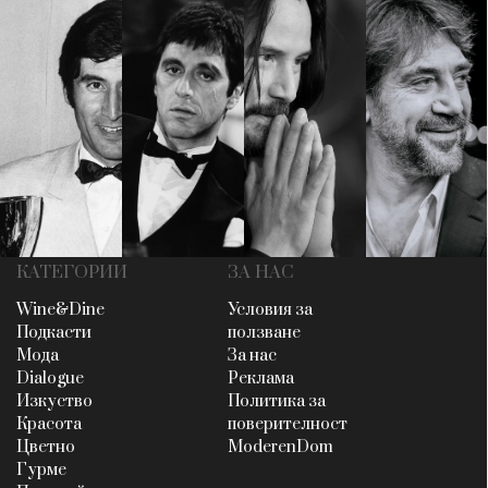
КАТЕГОРИИ
ЗА НАС
Wine&Dine
Условия за
Подкасти
ползване
Мода
За нас
Dialogue
Реклама
Изкуство
Политика за
Красота
поверителност
Цветно
ModerenDom
Гурме