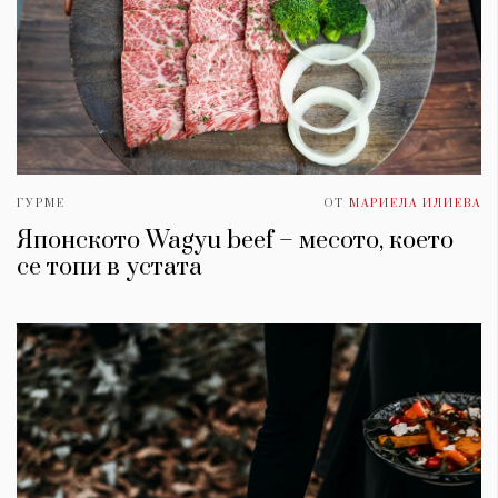
ГУРМЕ
ОТ
МАРИЕЛА ИЛИЕВА
Японското Wagyu beef – месото, което
се топи в устата