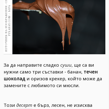
И
З
Т
О
Ч
Н
И
К
Н
А
И
З
О
Б
Р
А
Ж
Е
Н
И
:
С
Н
И
М
К
А
:
P
I
X
A
B
A
Y
.
C
O
M
/
S
I
P
1970
30+
Е
A
1709
Гурме
Пътувай
237
389
Здраве
Gentlemen
За да направите сладко
суши
, ще са ви
382
нужни само три съставки - банан,
течен
шоколад
и оризов крекер, който може да
Wellness
замените с любимото си мюсли.
1816
ПОСЛЕДВАЙТЕ
Този
десерт
e бърз, лесен, не изисква
НИ