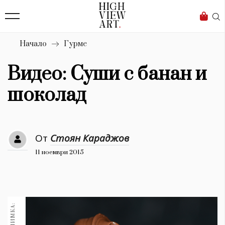
138
Бизнес
1633
Мода
Начало
Гурме
16
Dialogue
Видео: Суши с банан и
Изкуство
шоколад
4339
Красота
От
Стоян Караджов
777
11 ноември 2015
Дизайн
1272
1188
Книги