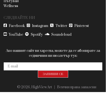
Пътувай
Wellness
СЛЕДВАЙТЕ НИ
Facebook
Instagram
Twitter
Pinterest
YouTube
Spotify
Soundcloud
Ако нашият сайт ви харесва, можете да се абонирате за
седмичния ни нюзлетър тук:
© 2026, HighViewArt | Всички права запазени