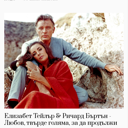
Елизабет Тейлър & Ричард Бъртън -
Любов, твърде голяма, за да продължи