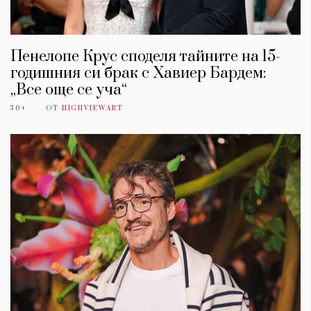
Пенелопе Крус споделя тайните на 15-
годишния си брак с Хавиер Бардем:
„Все още се уча“
30+
ОТ
HIGHVIEWART