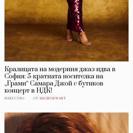
Кралицата на модерния джаз идва в
София: 5-кратната носителка на
„Грами“ Самара Джой с бутиков
концерт в НДК!
ИЗКУСТВО
ОТ
HIGHVIEWART