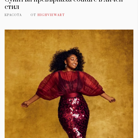
стил
КРАСОТА
ОТ
HIGHVIEWART