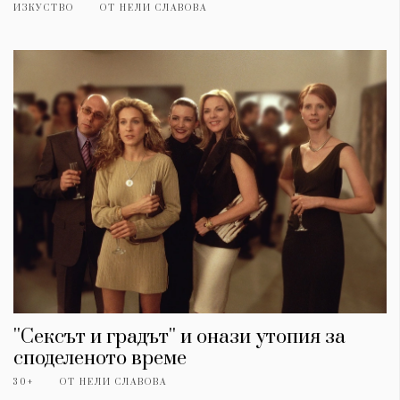
ИЗКУСТВО
ОТ
НЕЛИ СЛАВОВА
''Сексът и градът'' и онази утопия за
споделеното време
30+
ОТ
НЕЛИ СЛАВОВА