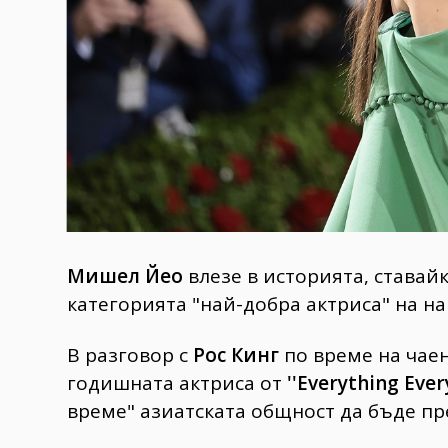
Мишел Йео
влезе в историята, ставай
категорията "най-добра актриса" на на
В разговор с
Рос Кинг
по време на чае
годишната актриса от
''Everything Ever
време" азиатската общност да бъде пр