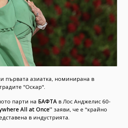
ки първата азиатка, номинирана в
градите "Оскар".
ното парти на
БАФТА
в Лос Анджелис 60-
ywhere All at Once''
заяви, че е "крайно
едставена в индустрията.