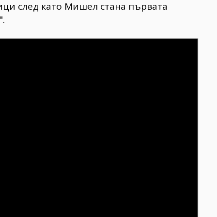
ци след като Мишел стана първата
"
.