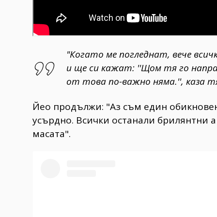
"Когато ме погледнат, вече всич
и ще си кажат: ''Щом тя го направ
от това по-важно няма.'', каза т
Йео продължи: "Аз съм един обикновен
усърдно. Всички останали брилянтни ак
масата".