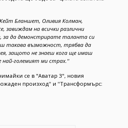
- Кейт Бланшет, Оливия Колман,
оже, завиждам на всички различни
, за да демонстрирате таланта си
иш такава възможност, трябва да
ея, защото не знаеш кога ще имаш
 най-големият ми страх.''
имайки се в "Аватар 3", новия
жаден произход'' и ''Трансформърс: