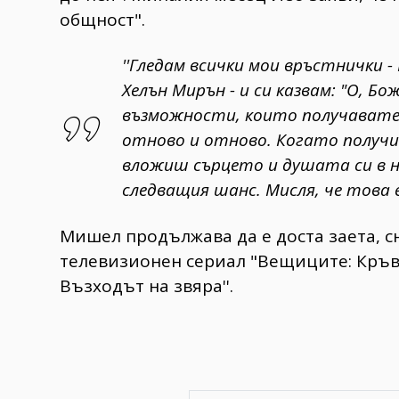
общност".
''Гледам всички мои връстнички 
Хелън Мирън - и си казвам: "О, Б
възможности, които получавате
отново и отново. Когато получ
вложиш сърцето и душата си в н
следващия шанс. Мисля, че това е
Мишел продължава да е доста заета, сн
телевизионен сериал "Вещиците: Кръво
Възходът на звяра''.