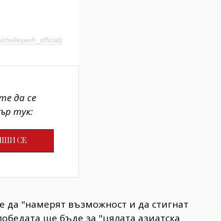
elleyeoh_official)
те да се
ър тук:
е да "намерят възможност и да стигнат
победата ще бъде за "цялата азиатска