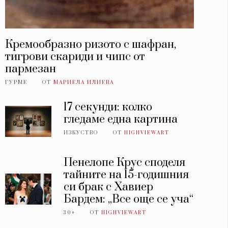
Кремообразно ризото с шафран,
тигрови скариди и чипс от
пармезан
ГУРМЕ
ОТ
МАРИЕЛА ИЛИЕВА
17 секунди: колко
гледаме една картина
ИЗКУСТВО
ОТ
HIGHVIEWART
Пенелопе Крус споделя
тайните на 15-годишния
си брак с Хавиер
Бардем: „Все още се уча“
30+
ОТ
HIGHVIEWART