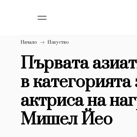
139
Бизнес
1633
Мода
16
Dialogue
Начало
Изкуство
Изкуство
Първата азиат
4340
в категорията 
777
Красота
1272
Дизайн
актриса на наг
1188
Книги
Мишел Йео
1970
30+
1710