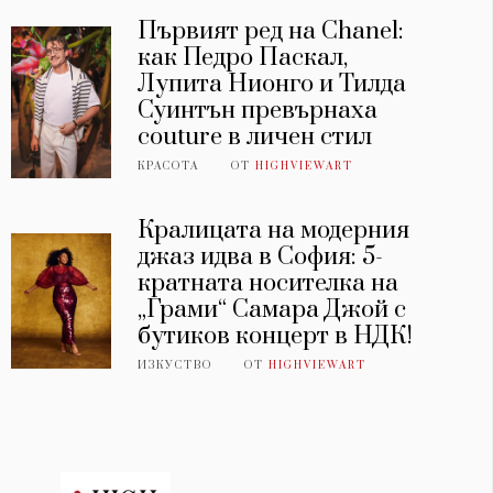
Първият ред на Chanel:
как Педро Паскал,
Лупита Нионго и Тилда
Суинтън превърнаха
couture в личен стил
КРАСОТА
ОТ
HIGHVIEWART
Кралицата на модерния
джаз идва в София: 5-
кратната носителка на
„Грами“ Самара Джой с
бутиков концерт в НДК!
ИЗКУСТВО
ОТ
HIGHVIEWART