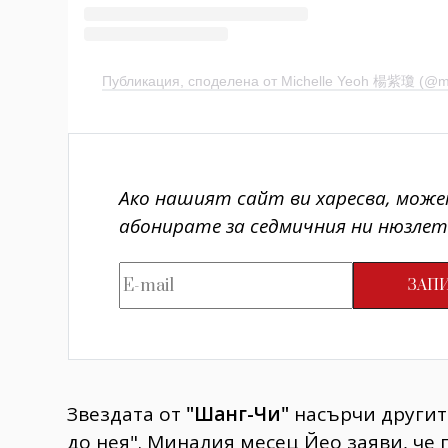
Публикация, споделена от Michelle Yeoh 楊紫瓊 (@mich
Ако нашият сайт ви харесва, може
абонирате за седмичния ни нюзлет
Звездата от
"Шанг-Чи"
насърчи другит
до нея". Миналия месец Йео заяви, че 