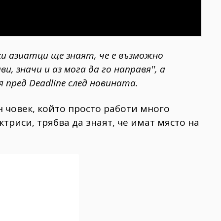
ки азиатци ще знаят, че е възможно
и, значи и аз мога да го направя'', а
я пред Deadline след новината.
 човек, който просто работи много
триси, трябва да знаят, че имат място на