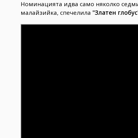
Номинацията идва само няколко седми
малайзийка, спечелила
"Златен глобус