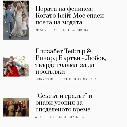
Перата на феникса:
Когато Кейт Мос спаси
поета на модата
МОДА
ОТ
НЕЛИ СЛАВОВА
Елизабет Тейлър &
Ричард Бъртън - Любов,
твърде голяма, за да
продължи
ИЗКУСТВО
ОТ
НЕЛИ СЛАВОВА
''Сексът и градът'' и
онази утопия за
споделеното време
30+
ОТ
НЕЛИ СЛАВОВА