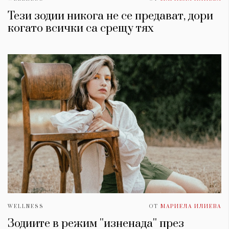
Тези зодии никога не се предават, дори
когато всички са срещу тях
WELLNESS
ОТ
МАРИЕЛА ИЛИЕВА
Зодиите в режим ''изненада'' през