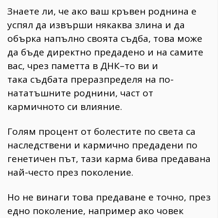
Знаете ли, че ако ваш кръвен роднина е
успял да извърши някаква злина и да
обърка напълно своята съдба, това може
да бъде директно предадено и на самите
вас, чрез паметта в ДНК–то ви и
така съдбата преразпределя на по-
нататъшните роднини, част от
кармичното си влияние.
Голям процент от болестите по света са
наследствени и кармично предадени по
генетичен път, тази карма бива предавана
най-често през поколение.
Но не винаги това предаване е точно, през
едно поколение, например ако човек