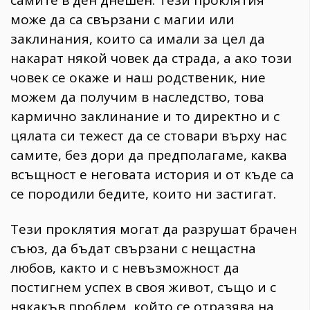
може да са свързани с магии или
заклинания, които са имали за цел да
накарат някой човек да страда, а ако този
човек се окаже и наш родственик, ние
можем да получим в наследство, това
кармично заклинание и то директно и с
цялата си тежест да се стовари върху нас
самите, без дори да предполагаме, каква
всъщност е неговата история и от къде са
се породили бедите, които ни застигат.
Тези проклятия могат да разрушат брачен
съюз, да бъдат свързани с нещастна
любов, както и с невъзможност да
постигнем успех в своя живот, също и с
някакъв проблем, който се отразява на