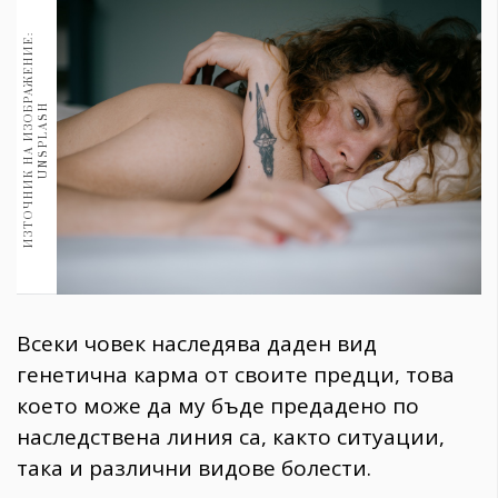
1970
30+
И
З
Т
О
Ч
Н
И
К
Н
А
И
З
О
Б
Р
А
Ж
Е
Н
И
Е
:
U
N
S
P
L
A
S
1710
Гурме
H
Пътувай
237
389
Здраве
Gentlemen
382
Всеки човек наследява даден вид
Wellness
генетична карма от своите предци, това
1817
което може да му бъде предадено по
наследствена линия са, както ситуации,
така и различни видове болести.
ПОСЛЕДВАЙТЕ
НИ