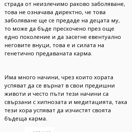
страда от неизлечимо раково заболяване,
това не означава директно, че това
заболяване ще се предаде на децата му,
то може да бъде прескочено през още
едно поколение и да засегне евентуално
неговите внуци, това е и силата на
генетично предаваната карма.
Има много начини, чрез които хората
успяват да се върнат в свои предишни
животи и често пъти тези начини са
свързани с хипнозата и медитацията, така
тези хора успяват да изчистят своята
бъдеща карма.