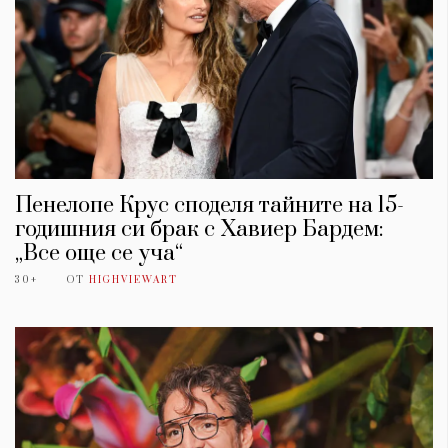
Пенелопе Крус споделя тайните на 15-
годишния си брак с Хавиер Бардем:
„Все още се уча“
30+
ОТ
HIGHVIEWART