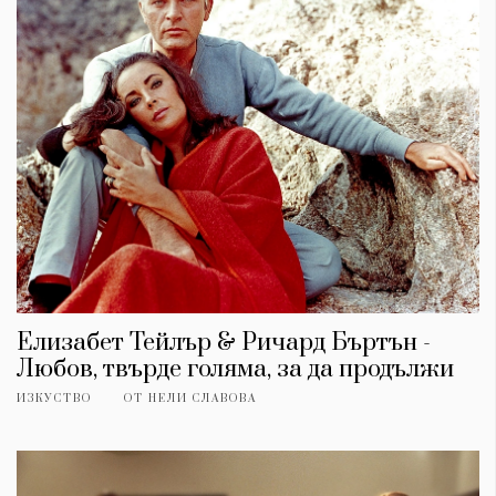
Елизабет Тейлър & Ричард Бъртън -
КАТЕГОРИИ
ЗА НАС
Любов, твърде голяма, за да продължи
Wine&Dine
Условия за
ИЗКУСТВО
ОТ
НЕЛИ СЛАВОВА
Подкасти
ползване
Мода
За нас
Dialogue
Реклама
Изкуство
Политика за