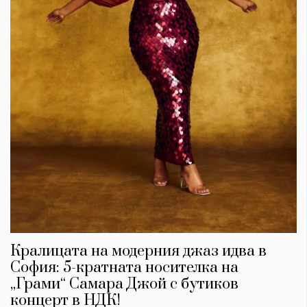
Кралицата на модерния джаз идва в
София: 5-кратната носителка на
„Грами“ Самара Джой с бутиков
концерт в НДК!