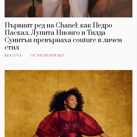
Първият ред на Chanel: как Педро
Паскал, Лупита Нионго и Тилда
Суинтън превърнаха couture в личен
стил
КРАСОТА
ОТ
HIGHVIEWART