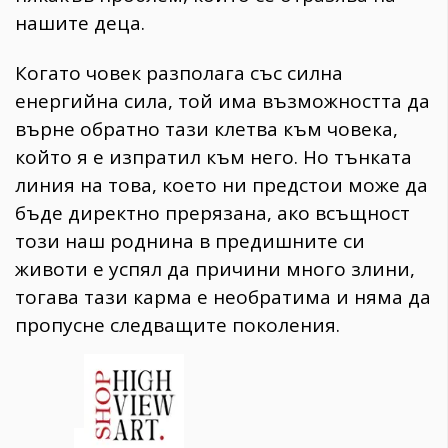
нашите деца.
Когато човек разполага със силна
енергийна сила, той има възможността да
върне обратно тази клетва към човека,
който я е изпратил към него. Но тънката
линия на това, което ни предстои може да
бъде директно прерязана, ако всъщност
този наш роднина в предишните си
животи е успял да причини много злини,
тогава тази карма е необратима и няма да
пропусне следващите поколения.