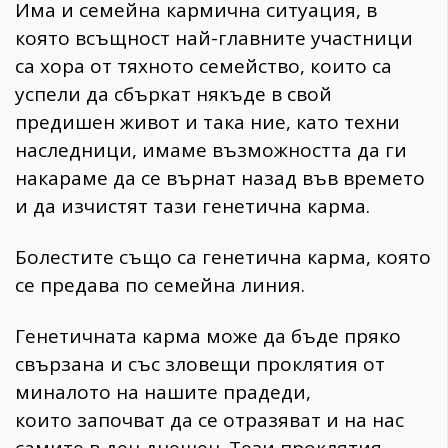
Има и семейна кармична ситуация, в
която всъщност най-главните участници
са хора от тяхното семейство, които са
успели да сбъркат някъде в свой
предишен живот и така ние, като техни
наследници, имаме възможността да ги
накараме да се върнат назад във времето
и да изчистят тази генетична карма.
Болестите също са генетична карма, която
се предава по семейна линия.
Генетичната карма може да бъде пряко
свързана и със зловещи проклятия от
миналото на нашите прадеди,
които започват да се отразяват и на нас
самите в ден днешен. Тези проклятия