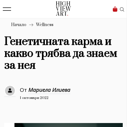
139
Бизнес
1633
Мода
Начало
Wellness
16
Dialogue
Генетичната карма и
Изкуство
какво трябва да знаем
4340
за нея
Красота
777
От
Мариела Илиева
Дизайн
1 октомври 2022
1272
1188
Книги