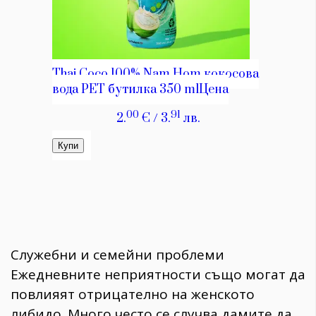
Служебни и семейни проблеми
Ежедневните неприятности също могат да
повлияят отрицателно на женското
либидо. Много често се случва дамите да