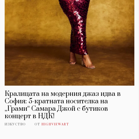
Кралицата на модерния джаз идва в
София: 5-кратната носителка на
„Грами“ Самара Джой с бутиков
концерт в НДК!
ИЗКУСТВО
ОТ
HIGHVIEWART