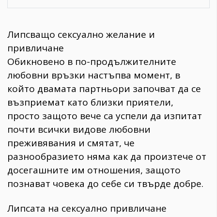
Липсващо сексуално желание и
привличане
Обикновено в по-продължителните
любовни връзки настъпва момент, в
който двамата партньори започват да се
възприемат като близки приятели,
просто защото вече са успели да изпитат
почти всички видове любовни
преживявания и смятат, че
разнообразието няма как да произтече от
досегашните им отношения, защото
познават човека до себе си твърде добре.
Липсата на сексуално привличане