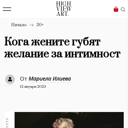
139
Бизнес
1633
Мода
Начало
30+
16
Dialogue
Кога жените губят
Изкуство
желание за интимност
4340
Красота
От
Мариела Илиева
777
12 януари 2023
Дизайн
1272
1188
Книги