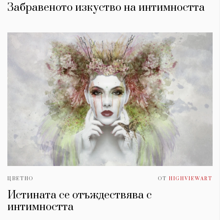
Забравеното изкуство на интимността
ЦВЕТНО
ОТ
HIGHVIEWART
Истината се отъждествява с
интимността