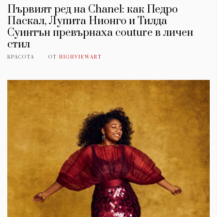
Първият ред на Chanel: как Педро
Паскал, Лупита Нионго и Тилда
Суинтън превърнаха couture в личен
стил
КРАСОТА
ОТ
HIGHVIEWART