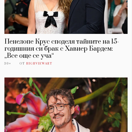
Пенелопе Крус споделя тайните на 15-
годишния си брак с Хавиер Бардем:
„Все още се уча“
30+
ОТ
HIGHVIEWART