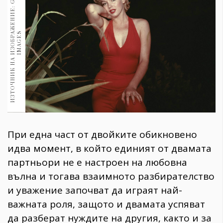
И
З
Т
О
Ч
Н
И
К
Н
А
И
З
О
Б
Р
Ж
Е
Н
И
Е
:
G
E
T
T
Y
I
M
A
G
E
1970
30+
1710
Гурме
А
S
Пътувай
237
389
Здраве
Gentlemen
При една част от двойките обикновено
382
идва момент, в който единият от двамата
партньори не е настроен на любовна
Wellness
вълна и тогава взаимното разбирателство
1817
и уважение започват да играят най-
важната роля, защото и двамата успяват
ПОСЛЕДВАЙТЕ
да разберат нуждите на другия, както и за
НИ