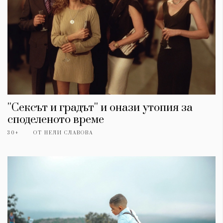
''Сексът и градът'' и онази утопия за
споделеното време
30+
ОТ
НЕЛИ СЛАВОВА