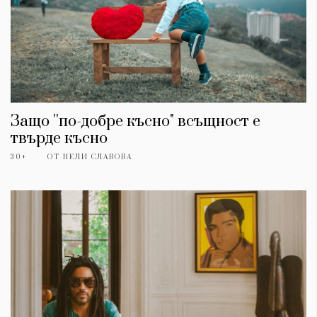
Защо ''по-добре късно" всъщност е
твърде късно
30+
ОТ
НЕЛИ СЛАВОВА
КАТЕГОРИИ
ЗА НАС
Wine&Dine
Условия за
Подкасти
ползване
Мода
За нас
Dialogue
Реклама
Изкуство
Политика за