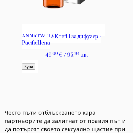
Често пъти отблъскването кара
партньорите да залитнат от правия път и
да потърсят своето сексуално щастие при