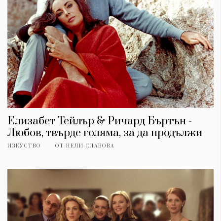
Елизабет Тейлър & Ричард Бъртън -
Любов, твърде голяма, за да продължи
ИЗКУСТВО
ОТ
НЕЛИ СЛАВОВА