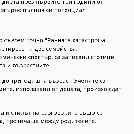
 диета през първите три години от
разгърне пълния си потенциал.
 съвсем точно "Ранната катастрофа",
етиресет и две семейства,
мически спектър, са записани стотици
а и възрастните.
 до тригодишна възраст. Учените са
умите, използвани от децата, произхождат
та и стилът на разговорите също се
на, протичаща между родителите.