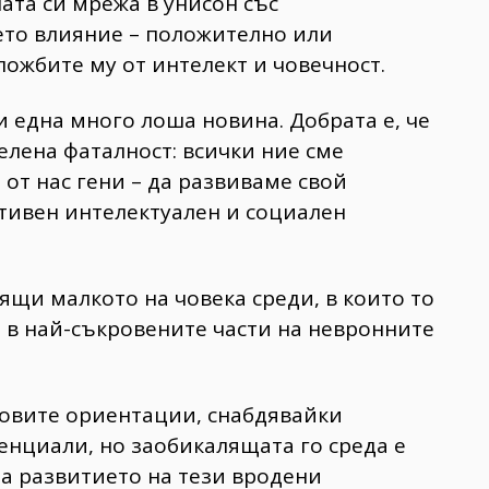
та си мрежа в унисон със
оето влияние – положително или
ложбите му от интелект и човечност.
 и една много лоша новина. Добрата е, че
лена фаталност: всички ние сме
от нас гени – да развиваме свой
тивен интелектуален и социален
ящи малкото на човека среди, в които то
щ в най-съкровените части на невронните
човите ориентации, снабдявайки
енциали, но заобикалящата го среда е
на развитието на тези вродени