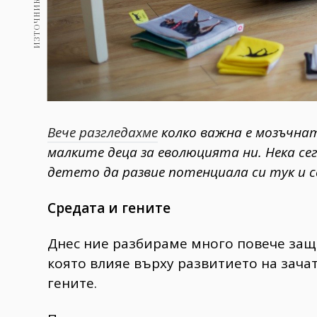
Вече разгледахме
колко важна е мозъчна
малките деца за еволюцията ни. Нека се
детето да развие потенциала си тук и с
Средата и гените
Днес ние разбираме много повече защо
която влияе върху развитието на зача
гените.