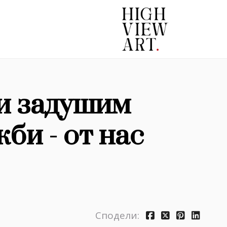
и задушим
би - от нас
Сподели: