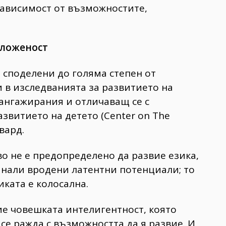
 зависимост от възможностите,
оложеност
, споделени до голяма степен от
 в изследванията за развитието на
ангажирания и отличаващ се с
звитието на детето (Center on The
вард.
во не е предопределено да развие езика,
танали вродени латентни потенциали; то
ката е колосална.
ие човешката интелигентност, която
се ражда с възможността да я развие. И