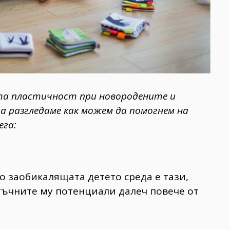
та пластичност при новородените и
га разгледаме как можем да помогнем на
ега:
 заобикалящата детето среда е тази,
тъчните му потенциали далеч повече от