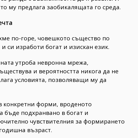
ито му предлага заобикалящата го среда.
ечта
хме по-горе, човешкото същество по
и си изработи богат и изискан език.
ната утроба невронна мрежа,
съществува и вероятността никога да не
длага условията, позволяващи му да
 в конкретни форми, вроденото
а бъде подхранвано в богат и
лючително чувствителния за формирането
годишна възраст.