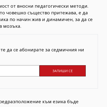
мост от вносни педагогически методи.
то човешко същество притежава, е да
ика по начин жив и динамичен, за да се
в мозъка.
ете да се абонирате за седмичния ни
 предразположение към езика бъде