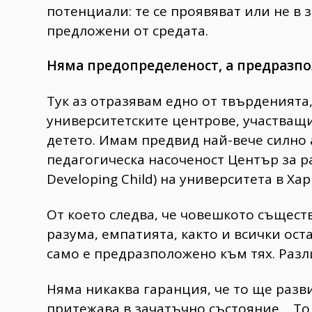
потенциали: те се проявяват или не в
предложени от средата.
Няма предопределеност, а предразп
Тук аз отразявам едно от твърденията
университетските центрове, участващи
детето. Имам предвид най-вече силно 
педагогическа насоченост Център за ра
Developing Child) на университета в Хар
От което следва, че човешкото същест
разума, емпатията, както и всички ос
само е предразположено към тях. Разли
Няма никаква гаранция, че то ще разв
притежава в зачатъчно състояние… То 