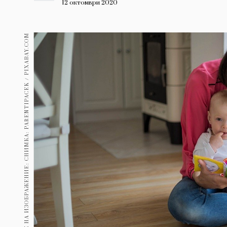
Гурме
12 октомври 2020
237
Пътувай
ИЗТОЧНИК НА ИЗОБРАЖЕНИЕ: СНИМКА: PARENTIPACEK / PIXABAY.COM
389
Здраве
Gentlemen
382
1817
Wellness
ПОСЛЕДВАЙТЕ
НИ