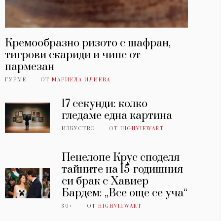
Кремообразно ризото с шафран,
тигрови скариди и чипс от
пармезан
ГУРМЕ
ОТ
МАРИЕЛА ИЛИЕВА
17 секунди: колко
гледаме една картина
ИЗКУСТВО
ОТ
HIGHVIEWART
Пенелопе Крус споделя
тайните на 15-годишния
си брак с Хавиер
Бардем: „Все още се уча“
30+
ОТ
HIGHVIEWART