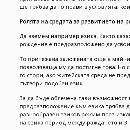
ще трябва да го прави в условията, ко
Ролята на средата за развитието на р
Да вземем например езика. Както каза
рождение е предразположено да усвои 
То притежава заложената още в майчи
позволяваща му да постигне това. Но 
го стори, ако житейската среда не пре
сътвори подобен език.
За да бъде облечена тази възможност
предразположение към езика трябва д
разнообразен езиков режим през изк
на езика период между раждането и 3-