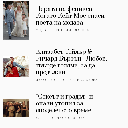
Перата на феникса:
Когато Кейт Мос спаси
поета на модата
МОДА
ОТ
НЕЛИ СЛАВОВА
Елизабет Тейлър &
Ричард Бъртън - Любов,
твърде голяма, за да
продължи
ИЗКУСТВО
ОТ
НЕЛИ СЛАВОВА
''Сексът и градът'' и
онази утопия за
споделеното време
30+
ОТ
НЕЛИ СЛАВОВА