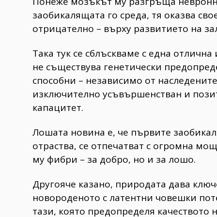
Понеже мозъкът му разгръща невронна
заобикалящата го среда, тя оказва св
отрицателно – върху развитието на за
Така тук се сблъскваме с една отлична
не съществува генетически предопреде
способни – независимо от наследените 
изключително усъвършенстван и пози
капацитет.
Лошата новина е, че първите заобикал
отраства, се отпечатват с огромна мо
му фибри – за добро, но и за лошо.
Другояче казано, природата дава клю
новороденото с латентни човешки пот
тази, която предопределя качеството 