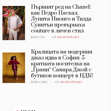
Първият ред на Chanel:
как Педро Паскал,
Лупита Нионго и Тилда
Суинтън превърнаха
couture в личен стил
КРАСОТА
ОТ
HIGHVIEWART
Кралицата на модерния
джаз идва в София: 5-
кратната носителка на
„Грами“ Самара Джой с
бутиков концерт в НДК!
ИЗКУСТВО
ОТ
HIGHVIEWART