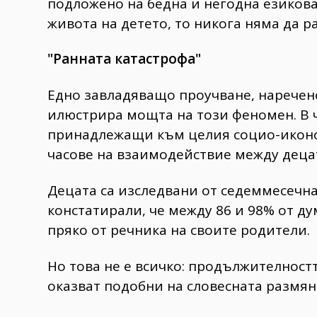
подложено на бедна и негодна езикова
живота на детето, то никога няма да 
"Ранната катастрофа"
Едно завладяващо проучване, наречено
илюстрира мощта на този феномен. В ч
принадлежащи към целия социо-иконо
часове на взаимодействие между децат
Децата са изследвани от седеммесечна
констатирали, че между 86 и 98% от д
пряко от речника на своите родители.
Но това не е всичко: продължителност
оказват подобни на словесната размя