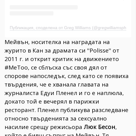
Публикация, споделена от Greg Williams (@gregwilliamsphotog
Мейвън, носителка на наградата на
журито в Кан за драмата си ''Polisse'' от
2011 г. и открит критик на движението
#MeToo, се сблъска със своя дял от
спорове напоследък, след като се появиха
твърдения, че е хванала главата на
журналиста Едуи Пленел и го е наплюла,
докато той е вечерял в парижки
ресторант. Пленел публикува разследване
относно твърденията за сексуално
насилие срещу режисьора
Люк Бесон
,
който е бивш съпруг на Мейвън. Тя