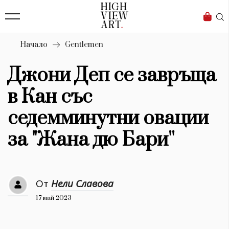
138
Бизнес
1633
Мода
Начало
Gentlemen
16
Dialogue
Джони Деп се завръща
Изкуство
в Кан със
4338
седемминутни овации
Красота
за "Жана дю Бари''
777
Дизайн
От
Нели Славова
1272
17 май 2023
1188
Книги