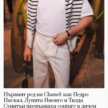
Първият ред на Chanel: как Педро
Паскал, Лупита Нионго и Тилда
Суинтън превърнаха couture в личен