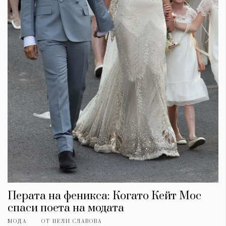
Красота
поверителност
Цветно
ModerenDom
Гурме
Пътувай
Wellness
СЛЕДВАЙТЕ НИ
Facebook
Instagram
Twitter
Pinterest
YouTube
Spotify
Soundcloud
Ако нашият сайт ви харесва, можете да се абонирате за
седмичния ни нюзлетър тук:
Перата на феникса: Когато Кейт Мос
спаси поета на модата
© 2026, HighViewArt | Всички права запазени
МОДА
ОТ
НЕЛИ СЛАВОВА