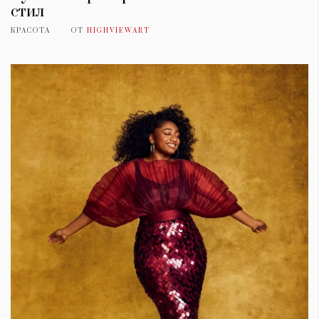
стил
КРАСОТА
ОТ
HIGHVIEWART