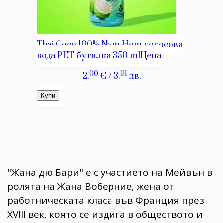
"Жана дю Бари" е с участието на Мейвън в
ролята на Жана Воберние, жена от
работническата класа във Франция през
XVIII век, която се издига в обществото и