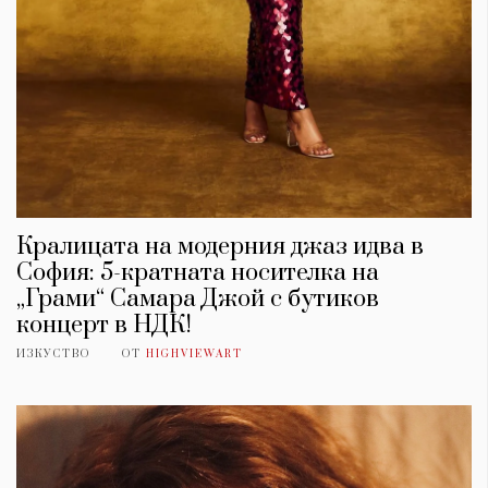
Кралицата на модерния джаз идва в
София: 5-кратната носителка на
„Грами“ Самара Джой с бутиков
концерт в НДК!
ИЗКУСТВО
ОТ
HIGHVIEWART