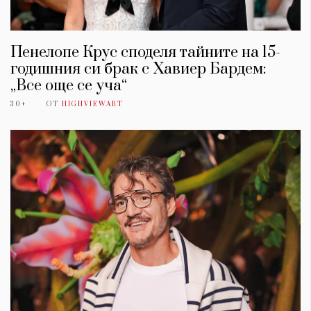
Пенелопе Крус споделя тайните на 15-
годишния си брак с Хавиер Бардем:
„Все още се уча“
30+
ОТ
HIGHVIEWART