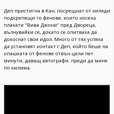
Деп пристигна в Кан, посрещнат от хиляди
подкрепящи го фенове, които носеха
плакати ''Вива Джони'' пред Двореца,
вълнувайки се, докато се опитваха да
докоснат своя идол. Много от тях успяха
да установят контакт с Деп, който беше на
опашката от фенове отвън цели пет
минути, даващ автографи, преди да мине
по килима.