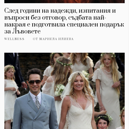
След години на надежди, изпитания и
въпроси без отговор, съдбата най-
накрая е подготвила специален подарък
за Лъвовете
WELLNESS
ОТ
МАРИЕЛА ИЛИЕВА
КАТЕГОРИИ
ЗА НАС
Wine&Dine
Условия за
Подкасти
ползване
Мода
За нас
Dialogue
Реклама
Изкуство
Политика за