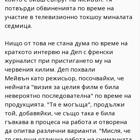
потвърди обвиненията по време на
участие в телевизионно токшоу миналата
седмица.
Нищо от това не стана дума по време на
краткото интервю на Деп с френски
журналист при пристигането му на
червения килим. Деп похвали
Мейвън като режисьор, посочвайки, че
нейната "визия за целия филм е била
невероятно последователна" по време на
продукцията. "Тя е могъща", продължи
той, добавяйки, че също така е била
гъвкава в процеса на работа и отворена
да опитва различни варианти. "Мисля, че
тя свърши отлична работа на снимачната