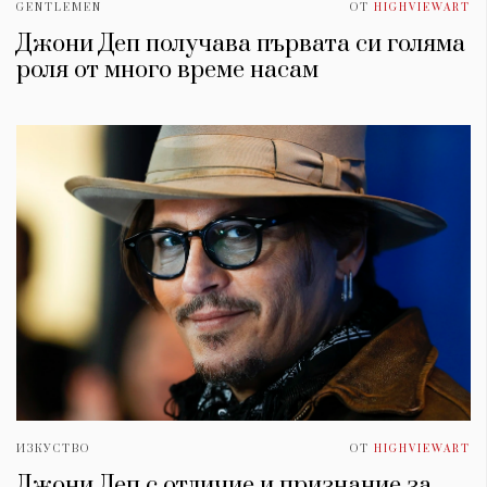
GENTLEMEN
ОТ
HIGHVIEWART
Джони Деп получава първата си голяма
роля от много време насам
ИЗКУСТВО
ОТ
HIGHVIEWART
Джони Деп с отличие и признание за