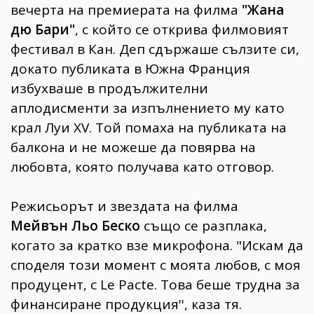
вечерта на премиерата на филма
"Жана
дю Бари"
, с който се открива филмовият
фестивал в Кан. Деп сдържаше сълзите си,
докато публиката в Южна Франция
избухваше в продължителни
аплодисменти за изпълнението му като
крал Луи XV. Той помаха на публиката на
балкона и не можеше да повярва на
любовта, която получава като отговор.
Режисьорът и звездата на филма
Мейвън Льо Беско
също се разплака,
когато за кратко взе микрофона. "Искам да
споделя този момент с моята любов, с моя
продуцент, с Le Pacte. Това беше трудна за
финансиране продукция'', каза тя.