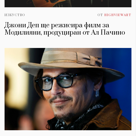
ИЗКУСТВО
ОТ
HIGHVIEWART
Джони Деп ще режисира филм за
Модилияни, продуциран от Ал Пачино