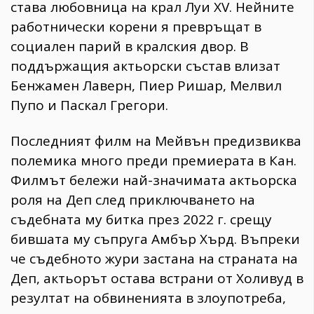
става любовница на крал Луи XV. Нейните
работнически корени я превръщат в
социален парий в кралския двор. В
поддържащия актьорски състав влизат
Бенжамен Лаверн, Пиер Ришар, Мелвил
Пупо и Паскал Грегори.
Последният филм на Мейвън предизвиква
полемика много преди премиерата в Кан.
Филмът бележи най-значимата актьорска
роля на Деп след приключването на
съдебната му битка през 2022 г. срещу
бившата му съпруга Амбър Хърд. Въпреки
че съдебното жури застана на страната на
Деп, актьорът остава встрани от Холивуд в
резултат на обвиненията в злоупотреба,