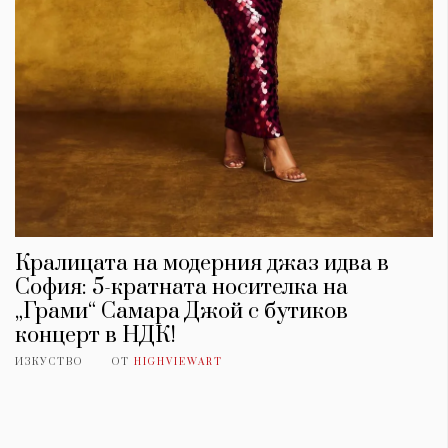
Кралицата на модерния джаз идва в
София: 5-кратната носителка на
„Грами“ Самара Джой с бутиков
концерт в НДК!
ИЗКУСТВО
ОТ
HIGHVIEWART