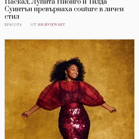
Паскал, Лупита Нионго и Тилда
Суинтън превърнаха couture в личен
стил
КРАСОТА
ОТ
HIGHVIEWART