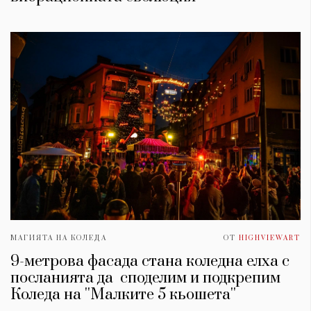
МАГИЯТА НА КОЛЕДА
ОТ
HIGHVIEWART
9-метрова фасада стана коледна елха с
посланията да споделим и подкрепим
Коледа на ''Малките 5 кьошета''