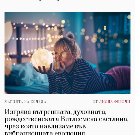
МАГИЯТА НА КОЛЕДА
ОТ
ЛИЯНА ФЕРОЛИ
Изгрява вътрешната, духовната,
рождественската Витлеемска светлина,
чрез която навлизаме във
вибрационната еволюция