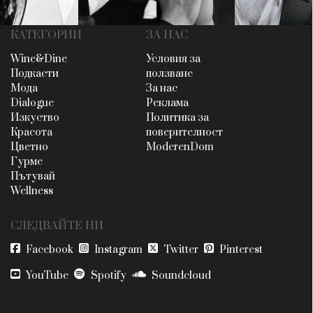
КАТЕГОРИИ
ЗА НАС
Wine&Dine
Условия за
Подкасти
ползване
Мода
За нас
Dialogue
Реклама
Изкуство
Политика за
Красота
поверителност
Цветно
ModerenDom
Гурме
Пътувай
Wellness
СЛЕДВАЙТЕ НИ
Facebook
Instagram
Twitter
Pinterest
YouTube
Spotify
Soundcloud