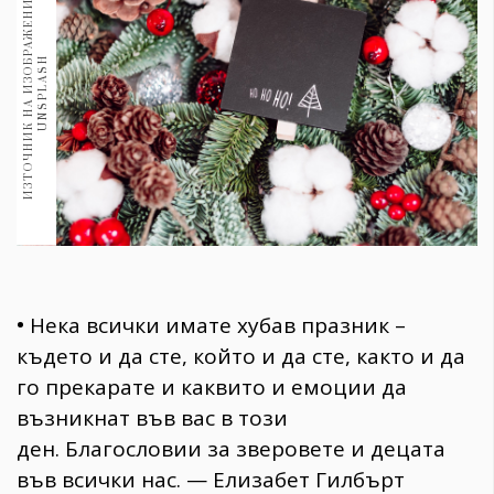
И
З
Т
О
Ч
Н
И
К
Н
А
И
З
О
Б
Р
А
Ж
Е
Н
И
Е
:
U
N
S
P
L
A
S
1970
30+
1710
H
Гурме
Пътувай
237
389
Здраве
Gentlemen
382
•
Нека всички имате хубав празник –
където и да сте, който и да сте, както и да
Wellness
го прекарате и каквито и емоции да
1817
възникнат във вас в този
ден. Благословии за зверовете и децата
ПОСЛЕДВАЙТЕ
във всички нас. — Елизабет Гилбърт
НИ