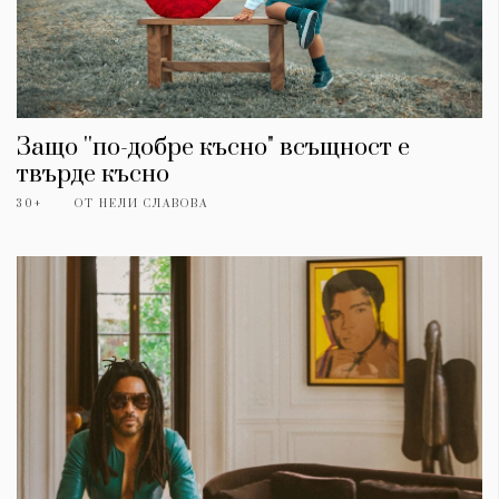
Защо ''по-добре късно" всъщност е
твърде късно
30+
ОТ
НЕЛИ СЛАВОВА