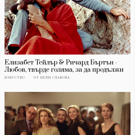
Елизабет Тейлър & Ричард Бъртън -
Любов, твърде голяма, за да продължи
ИЗКУСТВО
ОТ
НЕЛИ СЛАВОВА