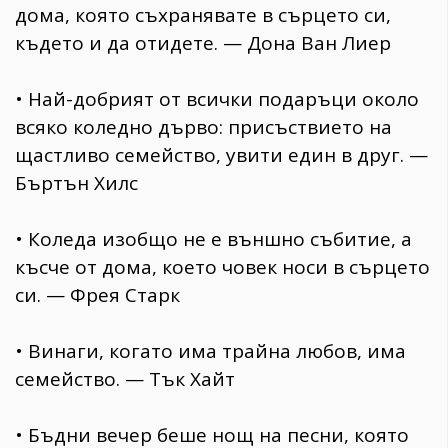
дома, която съхранявате в сърцето си,
където и да отидете. — Дона Ван Лиер
• Най-добрият от всички подаръци около
всяко коледно дърво: присъствието на
щастливо семейство, увити един в друг. —
Бъртън Хилс
• Коледа изобщо не е външно събитие, а
късче от дома, което човек носи в сърцето
си. — Фрея Старк
• Винаги, когато има трайна любов, има
семейство. — Тък Хайт
• Бъдни вечер беше нощ на песни, която