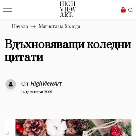
139
Бизнес
1633
Мода
Начало
Магията на Коледа
16
Dialogue
Вдъхновяващи коледни
Изкуство
цитати
4340
Красота
От
HighViewArt
777
14 декември 2021
Дизайн
1272
1188
Книги