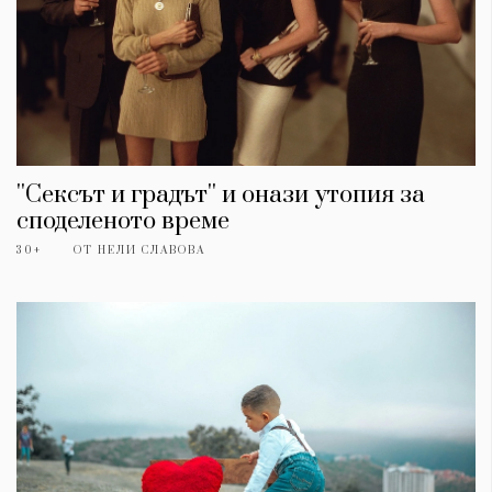
''Сексът и градът'' и онази утопия за
споделеното време
30+
ОТ
НЕЛИ СЛАВОВА