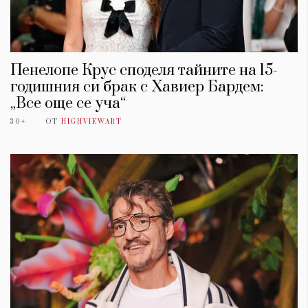
Пенелопе Крус споделя тайните на 15-
годишния си брак с Хавиер Бардем:
„Все още се уча“
30+
ОТ
HIGHVIEWART