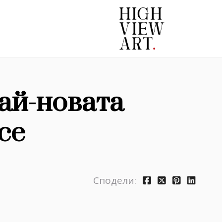
най-новата
ce
Сподели: