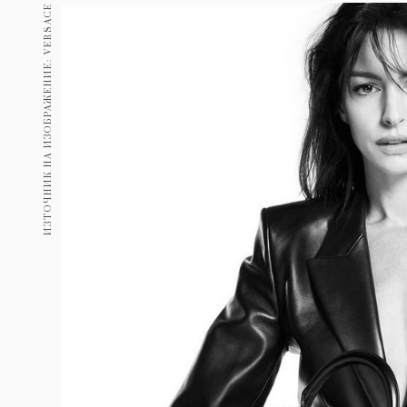
Гурме
ИЗТОЧНИК НА ИЗОБРАЖЕНИЕ: VERSACE
237
Пътувай
389
Здраве
Gentlemen
382
1816
Wellness
ПОСЛЕДВАЙТЕ
НИ