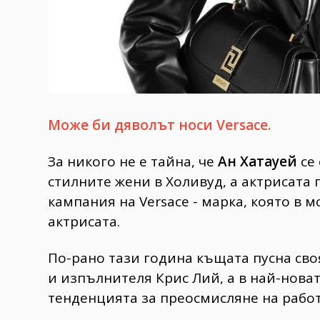
Може би дяволът носи Versace.
За никого не е тайна, че
Ан Хатауей
се 
стилните жени в Холивуд, а актрисата
кампания на Versace - марка, която в 
актрисата.
По-рано тази година къщата пусна своя
и изпълнителя Крис Лий, а в най-нова
тенденцията за преосмисляне на работ