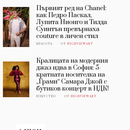
Първият ред на Chanel:
как Педро Паскал,
Лупита Нионго и Тилда
Суинтън превърнаха
couture в личен стил
КРАСОТА
ОТ
HIGHVIEWART
Кралицата на модерния
джаз идва в София: 5-
кратната носителка на
„Грами“ Самара Джой с
бутиков концерт в НДК!
ИЗКУСТВО
ОТ
HIGHVIEWART