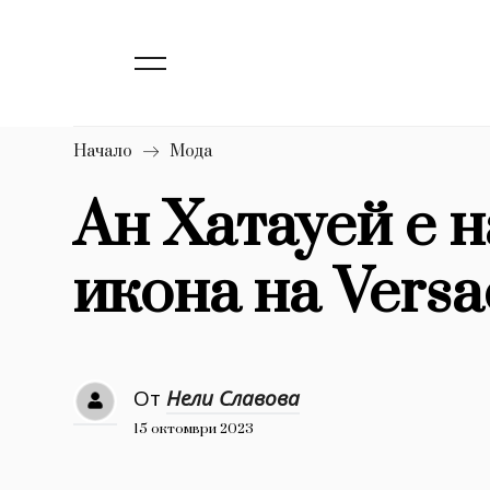
139
Бизнес
1633
Мода
16
Dialogue
Начало
Мода
Изкуство
Ан Хатауей е 
4339
икона на Versa
777
Красота
1272
Дизайн
1188
Книги
От
Нели Славова
1970
30+
15 октомври 2023
1709