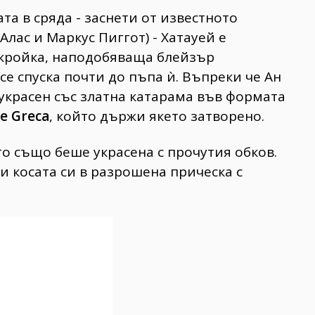
та в сряда - заснети от известното
Алас и Маркус Пиггот) - Хатауей е
 кройка, наподобяваща блейзър
се спуска почти до пъпа ѝ. Въпреки че Ан
 украсен със златна катарама във формата
e Greca
, който държи якето затворено.
то също беше украсена с прочутия обков.
и косата си в разрошена прическа с