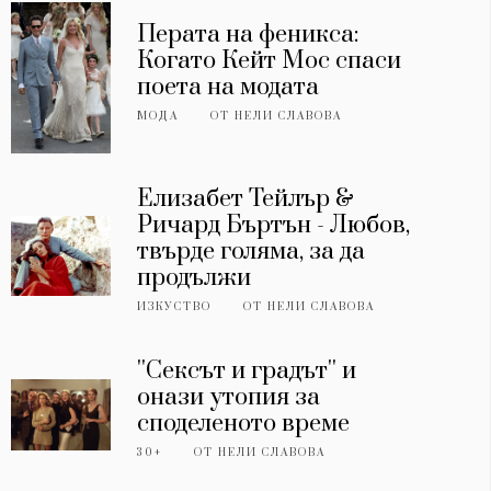
Перата на феникса:
Когато Кейт Мос спаси
поета на модата
МОДА
ОТ
НЕЛИ СЛАВОВА
Елизабет Тейлър &
Ричард Бъртън - Любов,
твърде голяма, за да
продължи
ИЗКУСТВО
ОТ
НЕЛИ СЛАВОВА
''Сексът и градът'' и
онази утопия за
споделеното време
30+
ОТ
НЕЛИ СЛАВОВА