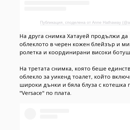
Публикация, споделена от Anne Hathaway (@
На друга снимка Хатауей продължи да
облеклото в черен кожен блейзър и м
ролетка и координирани високи ботуш
На третата снимка, която беше единст
облекло за уикенд тоалет, който включ
широки дънки и бяла блуза с котешка 
"Versace" по плата.