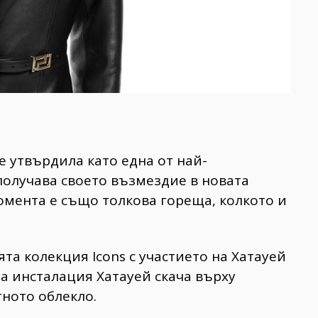
е утвърдила като една от най-
 получава своето възмездие в новата
момента е също толкова гореща, колкото и
та колекция Icons с участието на Хатауей
та инсталация Хатауей скача върху
ното облекло.