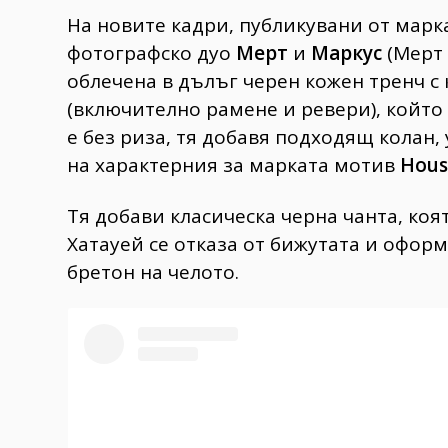
На новите кадри, публикувани от марка
фотографско дуо
Мерт
и
Маркус
(Мерт 
облечена в дълъг черен кожен тренч с
(включително рамене и ревери), който 
е без риза, тя добавя подходящ колан,
на характерния за марката мотив
Hous
Тя добави класическа черна чанта, коя
Хатауей се отказа от бижутата и оформ
бретон на челото.