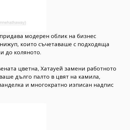
annehathaway)
 придава модерен облик на бизнес
инижуп, които съчетаваше с подходяща
и до коляното.
вената цветна, Хатауей замени работното
ваше дълго палто в цвят на камила,
панделка и многократно изписан надпис