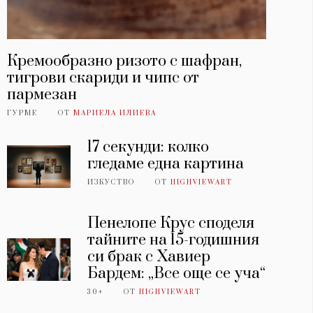
Кремообразно ризото с шафран,
тигрови скариди и чипс от
пармезан
ГУРМЕ
ОТ
МАРИЕЛА ИЛИЕВА
17 секунди: колко
гледаме една картина
ИЗКУСТВО
ОТ
HIGHVIEWART
Пенелопе Крус споделя
тайните на 15-годишния
си брак с Хавиер
Бардем: „Все още се уча“
30+
ОТ
HIGHVIEWART