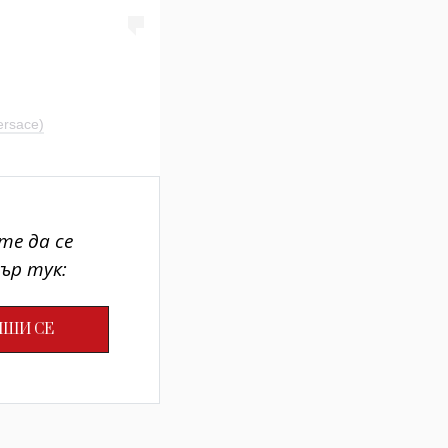
ersace)
те да се
ър тук: