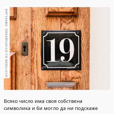
1970
30+
ИЗТОЧНИК НА ИЗОБРАЖЕНИЕ: UNSPLASH
1709
Гурме
Пътувай
237
389
Здраве
Gentlemen
382
Wellness
1816
Всяко число има своя собствена
ПОСЛЕДВАЙТЕ
символика и би могло да ни подскаже
НИ