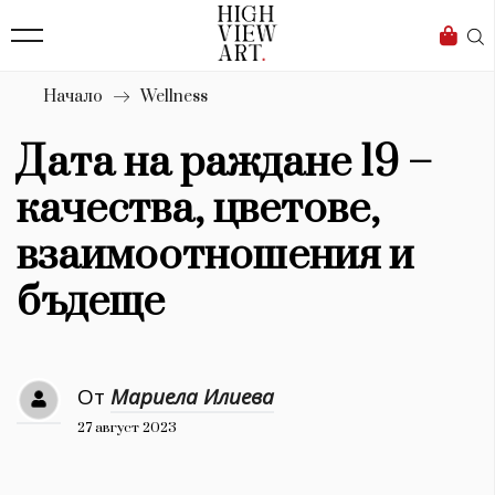
139
Бизнес
1633
Мода
Начало
Wellness
16
Dialogue
Дата на раждане 19 –
Изкуство
качества, цветове,
4339
взаимоотношения и
Красота
бъдеще
777
Дизайн
От
Мариела Илиева
1272
27 август 2023
1188
Книги