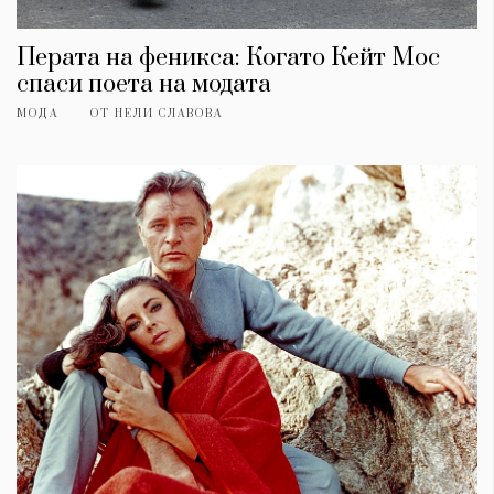
Красота
поверителност
Цветно
ModerenDom
Гурме
Перата на феникса: Когато Кейт Мос
Пътувай
спаси поета на модата
Wellness
МОДА
ОТ
НЕЛИ СЛАВОВА
СЛЕДВАЙТЕ НИ
Facebook
Instagram
Twitter
Pinterest
YouTube
Spotify
Soundcloud
Ако нашият сайт ви харесва, можете да се абонирате за
седмичния ни нюзлетър тук:
© 2026, HighViewArt | Всички права запазени