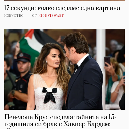
17 секунди: колко гледаме една картина
ИЗКУСТВО
ОТ
HIGHVIEWART
Пенелопе Крус споделя тайните на 15-
годишния си брак с Хавиер Бардем: