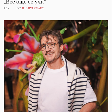
„Все още се уча“
30+
ОТ
HIGHVIEWART