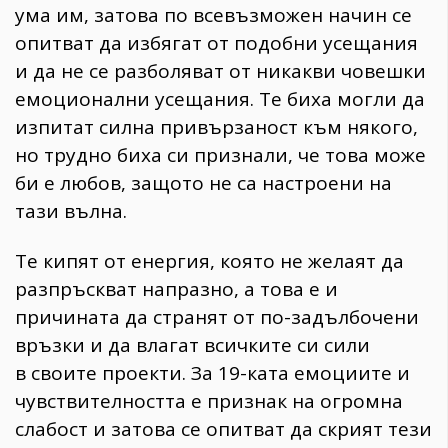
ума им, затова по всевъзможен начин се
опитват да избягат от подобни усещания
и да не се разболяват от никакви човешки
емоционални усещания. Те биха могли да
изпитат силна привързаност към някого,
но трудно биха си признали, че това може
би е любов, защото не са настроени на
тази вълна.
Те кипят от енергия, която не желаят да
разпръскват напразно, а това е и
причината да странят от по-задълбочени
връзки и да влагат всичките си сили
в своите проекти. За 19-ката емоциите и
чувствителността е признак на огромна
слабост и затова се опитват да скрият тези