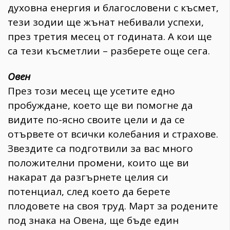
духовна енергия и благословени с късмет,
тези зодии ще жънат небивали успехи,
през третия месец от годината. А кои ще
са тези късметлии – разберете още сега.
Овен
През този месец ще усетите едно
пробуждане, което ще ви помогне да
видите по-ясно своите цели и да се
отървете от всички колебания и страхове.
Звездите са подготвили за вас много
положителни промени, които ще ви
накарат да разгърнете целия си
потенциал, след което да берете
плодовете на своя труд. Март за родените
под знака на Овена, ще бъде един