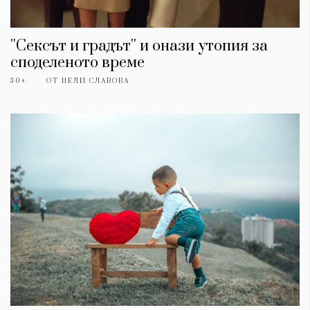
''Сексът и градът'' и онази утопия за
споделеното време
30+
ОТ
НЕЛИ СЛАВОВА