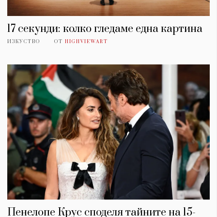
17 секунди: колко гледаме една картина
ИЗКУСТВО
ОТ
HIGHVIEWART
Пенелопе Крус споделя тайните на 15-