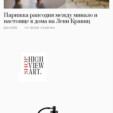
Парижка рапсодия между минало и
настояще в дома на Лени Кравиц
ДИЗАЙН
ОТ
НЕЛИ СЛАВОВА
КАТЕГОРИИ
ЗА НАС
Wine&Dine
Условия за
Подкасти
ползване
Мода
За нас
Dialogue
Реклама
Изкуство
Политика за