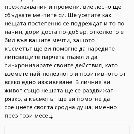
преживявания и промени, вие лесно ще
сбъдвате мечтите си. Ще усетите как
нещата постепенно се подреждат и то по
начин, дори доста по-добър, отколкото е
бил във вашите мечти, защото
късметът ще ви помогне да наредите
липсващите парчета пъзел и да
синхронизирате своите действия, като
вземете най-полезното и позитивното от
всяко едно изживяване. В личния ви
живот също нещата ще се раздвижат
рязко, а късметът ще ви помогне да
срещнете своята сродна душа, именно
през този месец.