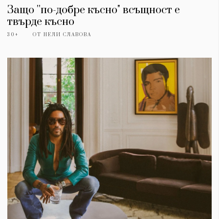
Защо ''по-добре късно" всъщност е
твърде късно
30+
ОТ
НЕЛИ СЛАВОВА