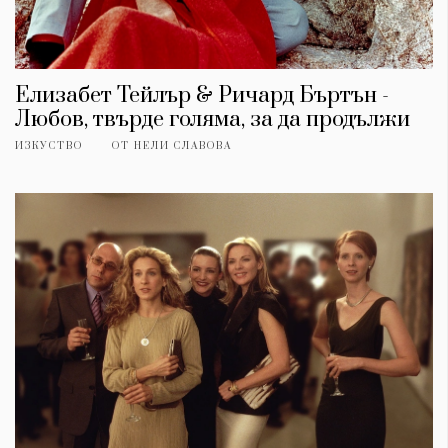
Елизабет Тейлър & Ричард Бъртън -
Любов, твърде голяма, за да продължи
ИЗКУСТВО
ОТ
НЕЛИ СЛАВОВА