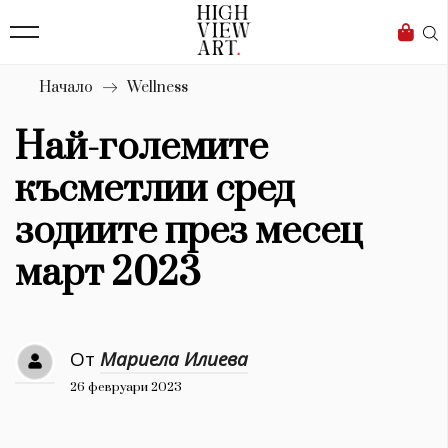
139
Бизнес
1633
Мода
Начало
Wellness
16
Dialogue
Най-големите
Изкуство
късметлии сред
4340
зодиите през месец
Красота
март 2023
777
Дизайн
От
Мариела Илиева
1272
26 февруари 2023
1188
Книги