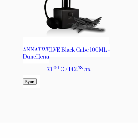
Красота
поверителност
Цветно
ModerenDom
Гурме
Пътувай
Wellness
СЛЕДВАЙТЕ НИ
Facebook
Instagram
Twitter
Pinterest
YouTube
Spotify
Soundcloud
Ако нашият сайт ви харесва, можете да се абонирате за
седмичния ни нюзлетър тук:
© 2026, HighViewArt | Всички права запазени