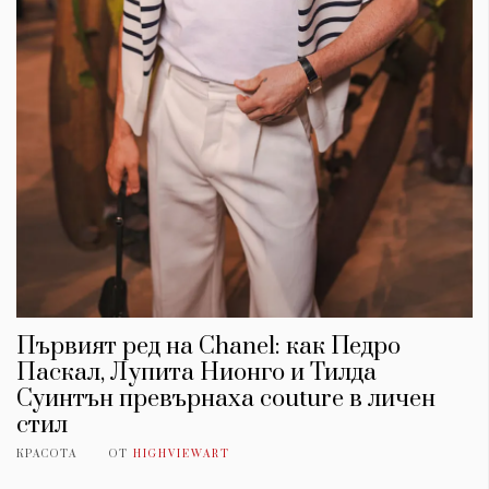
Първият ред на Chanel: как Педро
Паскал, Лупита Нионго и Тилда
Суинтън превърнаха couture в личен
стил
КРАСОТА
ОТ
HIGHVIEWART