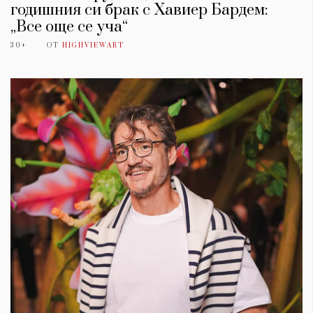
годишния си брак с Хавиер Бардем:
„Все още се уча“
30+
ОТ
HIGHVIEWART