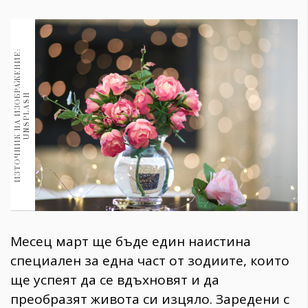
1970
30+
1710
Гурме
И
З
Т
О
Ч
Н
И
К
Н
А
И
З
О
Б
Р
А
Ж
Е
Н
И
Е
:
U
N
S
P
L
A
S
Пътувай
237
H
389
Здраве
Gentlemen
382
Wellness
Месец март ще бъде един наистина
1817
специален за една част от зодиите, които
ще успеят да се вдъхновят и да
ПОСЛЕДВАЙТЕ
преобразят живота си изцяло. Заредени с
НИ