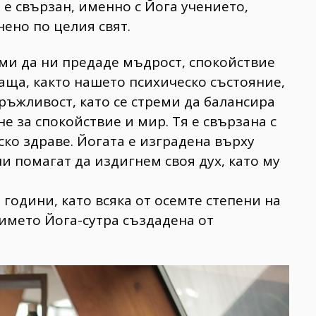
 е свързан, именно с Йога учението,
нено по целия свят.
еми да ни предаде мъдрост, спокойствие
ваща, както нашето психическо състояние,
ръжливост, като се стреми да балансира
е за спокойствие и мир. Тя е свързана с
ко здраве. Йогата е изградена върху
и помагат да издигнем своя дух, като му
 години, като всяка от осемте степени на
 името Йога-сутра създадена от