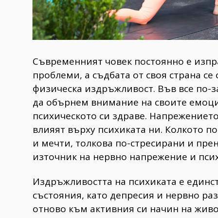
Съвременният човек постоянно е изпр
проблеми, а съдбата от своя страна се
физическа издръжливост. Във все по-
да обърнем внимание на своите емоци
психическото си здраве. Напрежението
влияят върху психиката ни. Колкото п
и мечти, толкова по-стресирани и прен
източник на нервно напрежение и пси
Издръжливостта на психиката е единс
състояния, като депресия и нервно ра
отново към активния си начин на живо