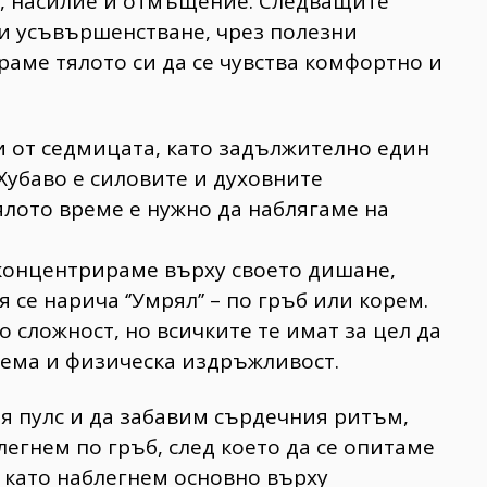
а, насилие и отмъщение. Следващите
ни усъвършенстване, чрез полезни
раме тялото си да се чувства комфортно и
и от седмицата, като задължително един
Хубаво е силовите и духовните
ялото време е нужно да наблягаме на
 концентрираме върху своето дишане,
 се нарича ‘’Умрял’’ – по гръб или корем.
о сложност, но всичките те имат за цел да
тема и физическа издръжливост.
я пулс и да забавим сърдечния ритъм,
легнем по гръб, след което да се опитаме
, като наблегнем основно върху