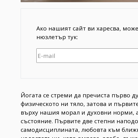
Ако нашият сайт ви харесва, мож
нюзлетър тук:
Йогата се стреми да пречиста първо ду
физическото ни тяло, затова и първит
върху нашия морал и духовни норми, 
състояние. Първите две степни наподо
самодисциплината, любовта към ближн