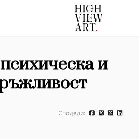
 психическа и
дръжливост
Сподели: