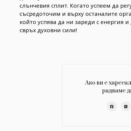
слънчевия сплит. Когато успеем да ре
съсредоточим и върху останалите орга
който успява да ни зареди с енергия и
свръх духовни сили!
Ако ви е харесал
радваме д