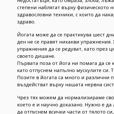
недостатъци, като омраза, злоба, лъж
степени наблягат върху физическото 
здравословни техники, с които да нака
здраво.
Йогата може да се практикува шест дн
ден не се правят никакви упражнения. 
упражнения да се редуват, като през ц
своето дишане.
Първата поза от йога ни помага да се
като отпуснем напълно мускулите си. Тя
Позите в йогата са много и различни п
въздействат върху нашата нервна сис
Чрез тях можем да нормализираме сво
което е и научно доказано. Нужно е да 
да отпуснем всички части от тялото си