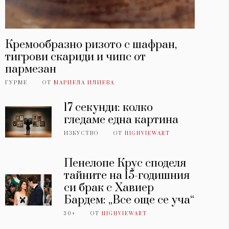
Кремообразно ризото с шафран,
тигрови скариди и чипс от
пармезан
ГУРМЕ
ОТ
МАРИЕЛА ИЛИЕВА
17 секунди: колко
гледаме една картина
ИЗКУСТВО
ОТ
HIGHVIEWART
Пенелопе Крус споделя
тайните на 15-годишния
си брак с Хавиер
Бардем: „Все още се уча“
30+
ОТ
HIGHVIEWART