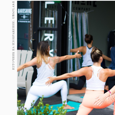
Гурме
ИЗТОЧНИК НА ИЗОБРАЖЕНИЕ: UNSPLASH
237
Пътувай
389
Здраве
Gentlemen
382
1817
Wellness
ПОСЛЕДВАЙТЕ
НИ