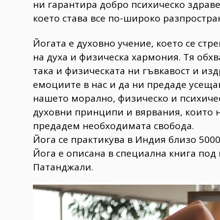
ни гарантира добро психическо здраве
което става все по-широко разпростра
Йогата е духовно учение, което се стр
на духа и физическа хармония. Тя обх
така и физическата ни гъвкавост и изд
емоциите в нас и да ни предаде усещан
нашето морално, физическо и психичес
духовни принципи и вярвания, които н
предадем необходимата свобода.
Йога се практикува в Индия близо 5000
Йога е описана в специална книга под
Патанджали.