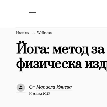
139
Бизнес
1633
Мода
16
Dialogue
Начало
Wellness
Изкуство
Йога: метод за
4340
физическа из
777
Красота
1272
Дизайн
1188
Книги
От
Мариела Илиева
1970
30+
10 април 2023
1710