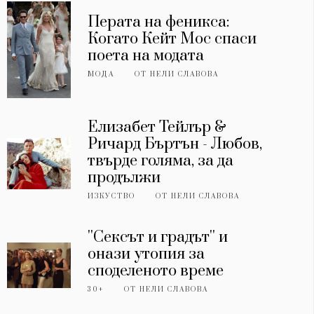
Перата на феникса:
Когато Кейт Мос спаси
поета на модата
МОДА
ОТ
НЕЛИ СЛАВОВА
Елизабет Тейлър &
Ричард Бъртън - Любов,
твърде голяма, за да
продължи
ИЗКУСТВО
ОТ
НЕЛИ СЛАВОВА
''Сексът и градът'' и
онази утопия за
споделеното време
30+
ОТ
НЕЛИ СЛАВОВА