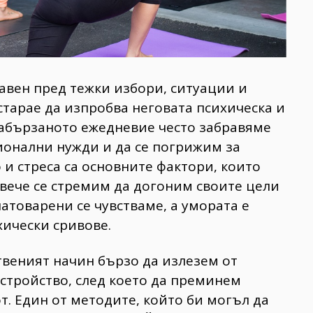
авен пред тежки избори, ситуации и
 старае да изпробва неговата психическа и
забързаното ежедневие често забравяме
онални нужди и да се погрижим за
 и стреса са основните фактори, които
овече се стремим да догоним своите цели
атоварени се чувстваме, а умората е
хически сривове.
твеният начин бързо да излезем от
зстройство, след което да преминем
т. Един от методите, който би могъл да