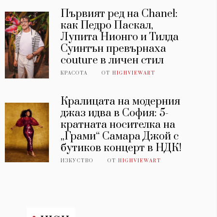
Първият ред на Chanel:
как Педро Паскал,
Лупита Нионго и Тилда
Суинтън превърнаха
couture в личен стил
КРАСОТА
ОТ
HIGHVIEWART
Кралицата на модерния
джаз идва в София: 5-
кратната носителка на
„Грами“ Самара Джой с
бутиков концерт в НДК!
ИЗКУСТВО
ОТ
HIGHVIEWART