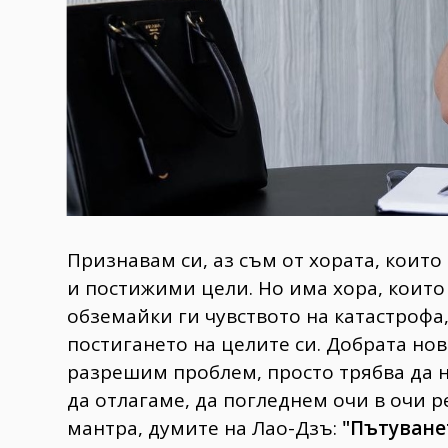
Признавам си, аз съм от хората, коит
и постижими цели. Но има хора, които 
обземайки ги чувството на катастрофа,
постигането на целите си. Добрата нов
разрешим проблем, просто трябва да 
да отлагаме, да погледнем очи в очи р
мантра, думите на Лао-Дзъ:
"Пътуване