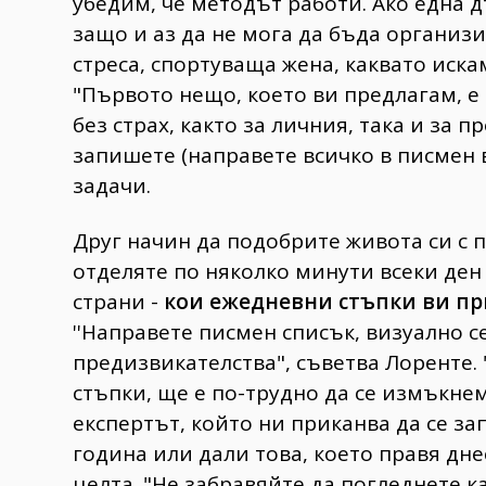
убедим, че методът работи. Ако една д
защо и аз да не мога да бъда организ
стреса, спортуваща жена, каквато искам
"Първото нещо, което ви предлагам, е 
без страх, както за личния, така и за 
запишете (направете всичко в писмен 
задачи.
Друг начин да подобрите живота си с 
отделяте по няколко минути всеки ден 
страни -
кои ежедневни стъпки ви пр
''Направете писмен списък, визуално 
предизвикателства", съветва Лоренте. 
стъпки, ще е по-трудно да се измъкнем
експертът, който ни приканва да се за
година или дали това, което правя дн
целта. "Не забравяйте да погледнете к