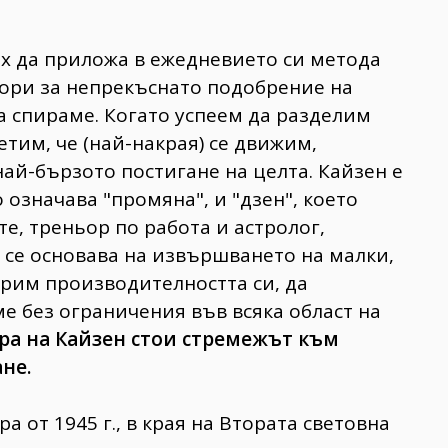
их да приложа в ежедневието си метода
вори за непрекъснато подобрение на
да спираме. Когато успеем да разделим
тим, че (най-накрая) се движим,
ай-бързото постигане на целта. Кайзен е
о означава "промяна", и "дзен", което
те, треньор по работа и астролог,
я се основава на извършването на малки,
брим производителността си, да
е без ограничения във всяка област на
ра на Кайзен стои стремежът към
не.
 от 1945 г., в края на Втората световна