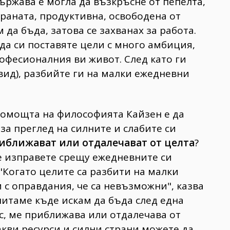
ържава е могла да възкръсне от пепелта,
ираната, продуктивна, освободена от
 да бъда, затова се захванах за работа.
да си поставяте цели с много амбиция,
професионалния ви живот. След като ги
вид), разбийте ги на малки ежедневни
помощта на философията Кайзен е да
за преглед на силните и слабите си
иближават или отдалечават от целта
?
се изправете срещу ежедневните си
"Когато целите са разбити на малки
 с оправдания, че са невъзможни", казва
питаме къде искам да бъда след една
ес, ме приближава или отдалечава от
акви ресурси и силни страни можете да