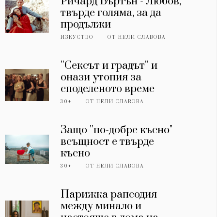
Ричард Бъртън - Любов,
твърде голяма, за да
продължи
ИЗКУСТВО
ОТ
НЕЛИ СЛАВОВА
''Сексът и градът'' и
онази утопия за
споделеното време
30+
ОТ
НЕЛИ СЛАВОВА
Защо ''по-добре късно"
всъщност е твърде
късно
30+
ОТ
НЕЛИ СЛАВОВА
Парижка рапсодия
между минало и