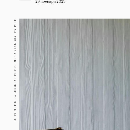
Гурме
29 ноември 2023
237
Пътувай
ИЗТОЧНИК НА ИЗОБРАЖЕНИЕ: INSTAGRAM @ALEX PIKE
389
Здраве
Gentlemen
381
1815
Wellness
ПОСЛЕДВАЙТЕ
НИ