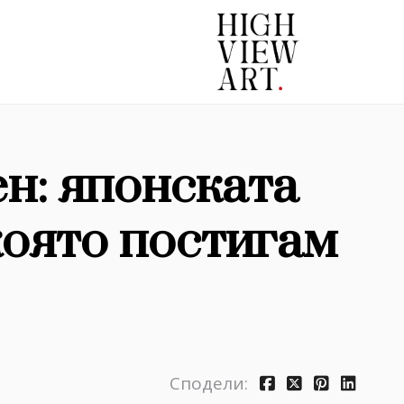
н: японската
която постигам
Сподели: