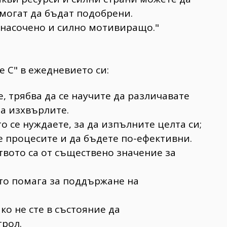
могат да бъдат подобрени.
енасочено и силно мотивиращо."
е С" в ежедневието си:
е, трябва да се научите да различавате
да изхвърлите.
о се нуждаете, за да изпълните целта си;
 процесите и да бъдете по-ефективни.
твото са от съществено значение за
йто помага за поддържане на
ко не сте в състояние да
рол.