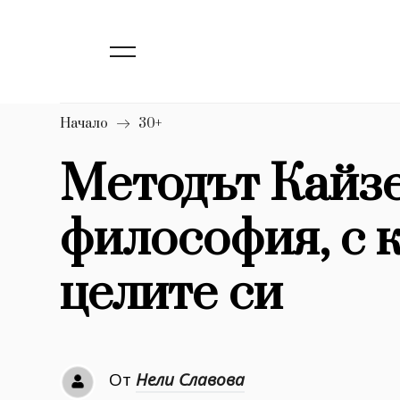
138
Бизнес
1633
Мода
16
Dialogue
Начало
30+
Изкуство
Методът Кайзе
4338
философия, с 
777
Красота
1272
Дизайн
целите си
1188
Книги
1970
30+
От
Нели Славова
1709