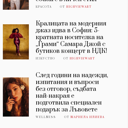
КРАСОТА
ОТ
HIGHVIEWART
Кралицата на модерния
джаз идва в София: 5-
кратната носителка на
„Грами“ Самара Джой с
бутиков концерт в НДК!
ИЗКУСТВО
ОТ
HIGHVIEWART
След години на надежди,
изпитания и въпроси
без отговор, съдбата
най-накрая е
подготвила специален
подарък за Лъвовете
WELLNESS
ОТ
МАРИЕЛА ИЛИЕВА