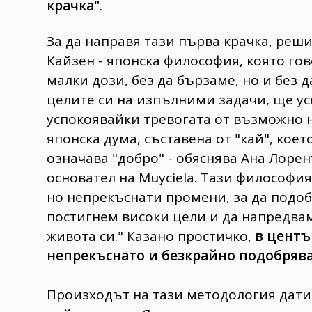
крачка"
.
За да направя тази първа крачка, реш
Кайзен - японска философия, която го
малки дози, без да бързаме, но и без 
целите си на изпълними задачи, ще усе
успокоявайки тревогата от възможно н
японска дума, съставена от "кай", коет
означава "добро" - обяснява Ана Лорен
основател на Muyciela. Тази философи
но непрекъснати промени, за да подо
постигнем високи цели и да напредвам
живота си." Казано простичко,
в центъ
непрекъснато и безкрайно подобрява
Произходът на тази методология датира