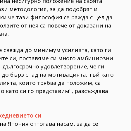
стина несигурно положение на своята
ази методология, за да подобрят и
ки че тази философия се ражда с цел да
олзите от нея са повече от доказани на
на.
че свежда до минимум усилията, като ги
лите си, поставяме си много амбициозни
а дългосрочно удовлетворение, че ги
до бърз спад на мотивацията, тъй като
илията, които трябва да положим, са
о като си го представим", разсъждава
жедневието си
а Япония оттогава насам, за да се