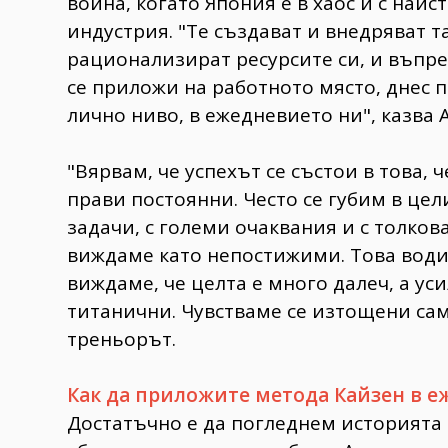
война, когато Япония е в хаос и с наи
индустрия. "Те създават и внедряват т
рационализират ресурсите си, и въпре
се приложи на работното място, днес п
лично ниво, в ежедневието ни", казва А
"Вярвам, че успехът се състои в това, 
прави постоянни. Често се губим в це
задачи, с големи очаквания и с толков
виждаме като непостижими. Това води 
виждаме, че целта е много далеч, а ус
титанични. Чувстваме се изтощени сам
треньорът.
Как да приложите метода Кайзен в е
Достатъчно е да погледнем историята н