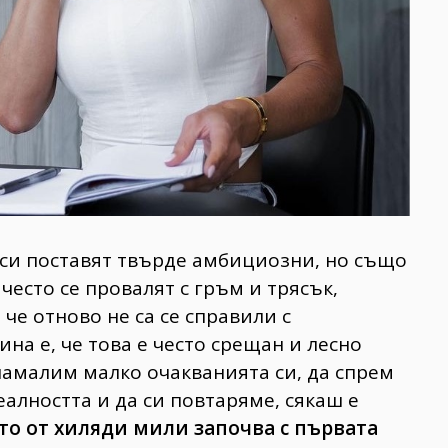
о си поставят твърде амбициозни, но също
често се провалят с гръм и трясък,
 че отново не са се справили с
ина е, че това е често срещан и лесно
намалим малко очакванията си, да спрем
еалността и да си повтаряме, сякаш е
то от хиляди мили започва с първата