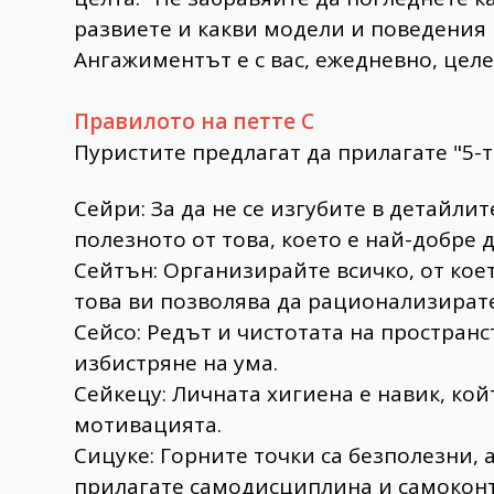
развиете и какви модели и поведения 
Ангажиментът е с вас, ежедневно, цел
Правилото на петте С
Пуристите предлагат да прилагате "5-т
Сейри: За да не се изгубите в детайлит
полезното от това, което е най-добре 
Сейтън: Организирайте всичко, от коет
това ви позволява да рационализирате
Сейсо: Редът и чистотата на пространс
избистряне на ума.
Сейкецу: Личната хигиена е навик, ко
мотивацията.
Сицуке: Горните точки са безполезни, а
прилагате самодисциплина и самоконт