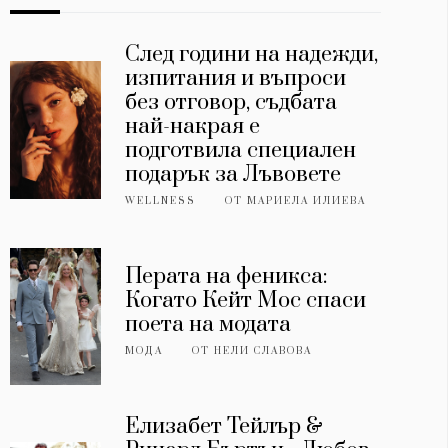
След години на надежди,
изпитания и въпроси
без отговор, съдбата
най-накрая е
подготвила специален
подарък за Лъвовете
WELLNESS
ОТ
МАРИЕЛА ИЛИЕВА
Перата на феникса:
Когато Кейт Мос спаси
поета на модата
МОДА
ОТ
НЕЛИ СЛАВОВА
Елизабет Тейлър &