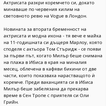
Актрисата разкри коремчето си, докато
минаваше по червения килим на
световното ревю на Vogue в Лондон.
Новината за втората бременност на
актрисата и модна икона - тя вече е майка
на 11-годишната си дъщеря Марлоу, която
споделя с актьора Том Стъридж - се появи
за първи път, когато Милър беше снимана
на плажа в Ибиса в края на миналия
месец, облечена в кафяви бикини от две
части, които показваха нарастващото ѝ
коремче. Преди ваканцията си в Ибиса
Милър беше забелязана да прекарва
време в Сен Тропе с приятеля си Оли
Грийн.