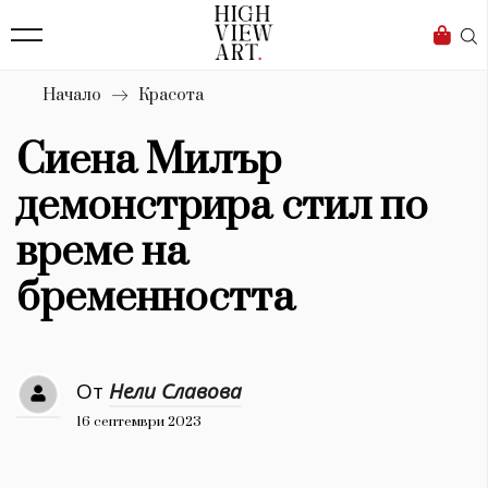
139
Бизнес
1633
Мода
Начало
Красота
16
Dialogue
Сиена Милър
Изкуство
демонстрира стил по
4340
време на
Красота
бременността
777
Дизайн
От
Нели Славова
1272
16 септември 2023
1188
Книги