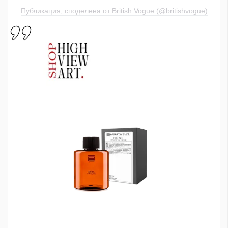
Публикация, споделена от British Vogue (@britishvogue)