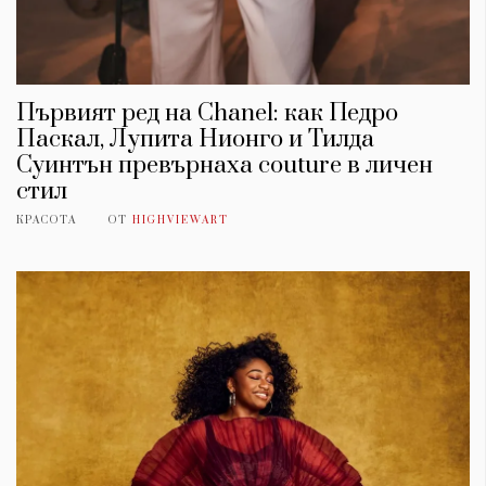
Първият ред на Chanel: как Педро
Паскал, Лупита Нионго и Тилда
Суинтън превърнаха couture в личен
стил
КРАСОТА
ОТ
HIGHVIEWART