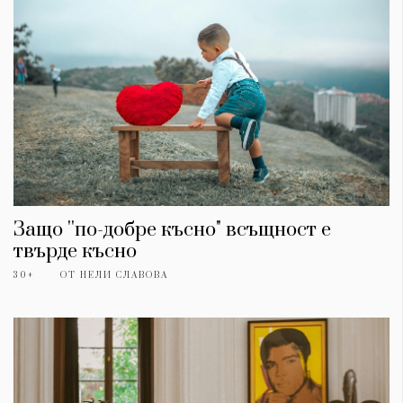
Красота
поверителност
Цветно
ModerenDom
Гурме
Пътувай
Wellness
СЛЕДВАЙТЕ НИ
Facebook
Instagram
Twitter
Pinterest
YouTube
Spotify
Soundcloud
Защо ''по-добре късно" всъщност е
Ако нашият сайт ви харесва, можете да се абонирате за
твърде късно
седмичния ни нюзлетър тук:
30+
ОТ
НЕЛИ СЛАВОВА
© 2026, HighViewArt | Всички права запазени