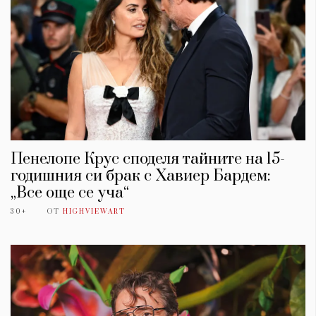
Пенелопе Крус споделя тайните на 15-
годишния си брак с Хавиер Бардем:
„Все още се уча“
30+
ОТ
HIGHVIEWART