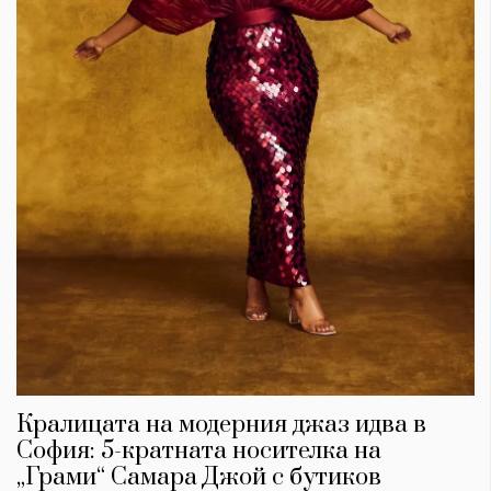
Кралицата на модерния джаз идва в
София: 5-кратната носителка на
„Грами“ Самара Джой с бутиков