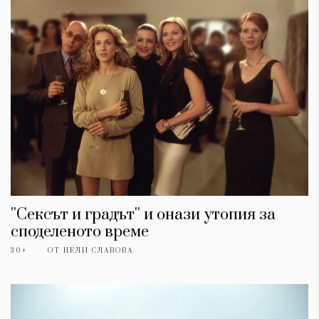
''Сексът и градът'' и онази утопия за
КАТЕГОРИИ
ЗА НАС
споделеното време
Wine&Dine
Условия за
30+
ОТ
НЕЛИ СЛАВОВА
Подкасти
ползване
Мода
За нас
Dialogue
Реклама
Изкуство
Политика за