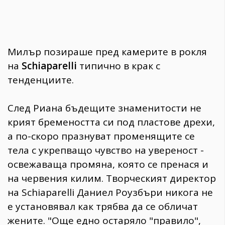
Милър позираше пред камерите в рокля
на
Schiaparelli
типично в крак с
тенденциите.
След Риана бъдещите знаменитости не
крият бремеността си под пластове дрехи,
а по-скоро празнуват променящите се
тела с укрепващо чувство на увереност -
освежаваща промяна, която се пренася и
на червения килим. Творческият директор
на Schiaparelli Даниел Роузбъри никога не
е установявал как трябва да се обличат
жените. "Още едно остаряло "правило",