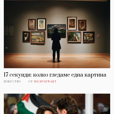
17 секунди: колко гледаме една картина
ИЗКУСТВО
ОТ
HIGHVIEWART