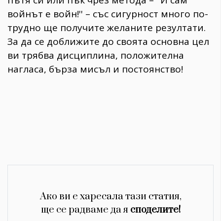
пътя си или пък чрез метода – ''И сам
войнът е войн!'' – със сигурност много по-
трудно ще получите желаните резултати.
За да се доближите до своята основна цел
ви трябва дисциплина, положителна
нагласа, бърза мисъл и постоянство!
Ако ви е харесала тази статия,
ще се радваме да я
споделите!