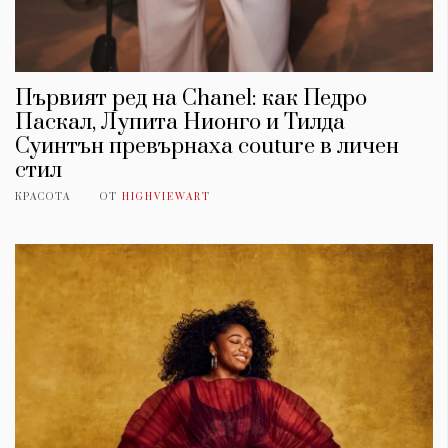
Първият ред на Chanel: как Педро
Паскал, Лупита Нионго и Тилда
Суинтън превърнаха couture в личен
стил
КРАСОТА
ОТ
HIGHVIEWART