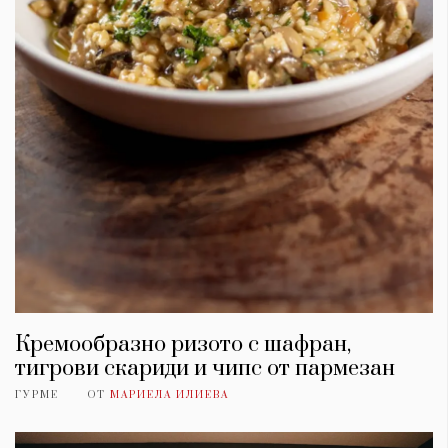
Кремообразно ризото с шафран,
тигрови скариди и чипс от пармезан
ГУРМЕ
ОТ
МАРИЕЛА ИЛИЕВА