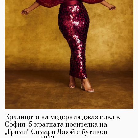
Кралицата на модерния джаз идва в
София: 5-кратната носителка на
„Грами“ Самара Джой с бутиков