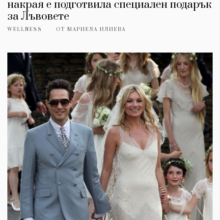
накрая е подготвила специален подарък
за Лъвовете
WELLNESS
ОТ
МАРИЕЛА ИЛИЕВА
КАТЕГОРИИ
ЗА НАС
Wine&Dine
Условия за
Подкасти
ползване
Мода
За нас
Dialogue
Реклама
Изкуство
Политика за