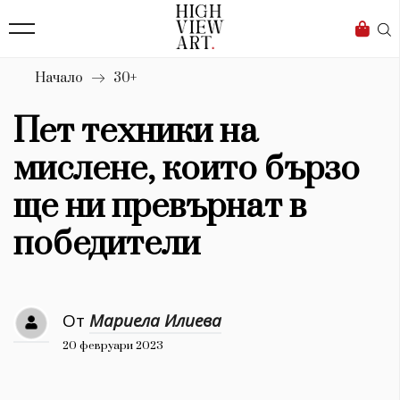
139
Бизнес
1633
Мода
Начало
30+
16
Dialogue
Пет техники на
Изкуство
мислене, които бързо
4340
ще ни превърнат в
Красота
победители
777
Дизайн
От
Мариела Илиева
1272
20 февруари 2023
1188
Книги