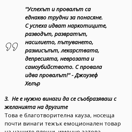
''Успехът и провалът са
еднакво трудни за понасяне.
С успеха идват наркотиците,
разводът, развратът,
насилието, пътуването,
размисълът, лекарствата,
депресията, неврозата и
самоубийството. С провала
идва провалът!'' - Джоузеф
Хелър
3. Не е нужно винаги да се съобразяваш с
желанията на другите
Това е благотворителна кауза, носеща
почти винаги тежък емоционален товар
на нашите плещи, именно затова