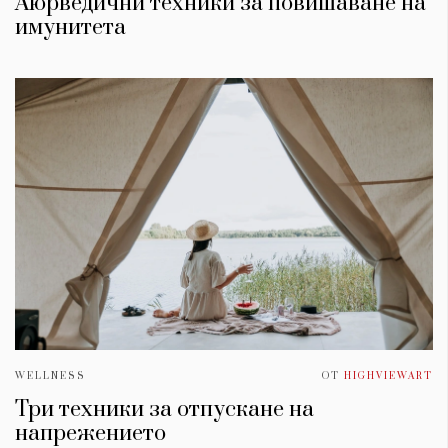
Аюрведични техники за повишаване на
имунитета
WELLNESS
ОТ
HIGHVIEWART
Три техники за отпускане на
напрежението