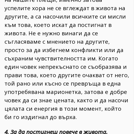
успелите хора не се вглеждат в живота на
другите, а са насочили всичките си мисли
към това, което искат да постигнат в
живота. Не е нужно винаги да се
съгласяваме с мнението на другите,
просто за да избегнем конфликти или да
съхраним чувствителността им. Когато
един човек непрекъснато се съобразява и
прави това, което другите очакват от него,
той рано или късно се превръща в една
употребявана марионетка, затова е добре
човек да си знае цената, както и да насочи
цялата си енергия в този момент, който
би го издигнал до върха.
4. За да постигнеш повече в живота,