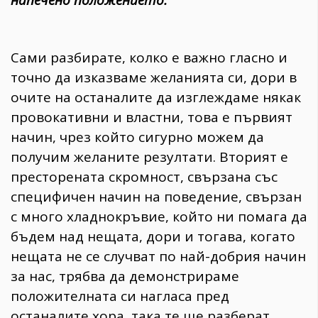
напечено положението.
Сами разбирате, колко е важно гласно и
точно да изказваме желанията си, дори в
очите на останалите да изглеждаме някак
провокативни и властни, това е първият
начин, чрез който сигурно можем да
получим желаните резултати. Вторият е
престорената скромност, свързана със
специфичен начин на поведение, свързан
с много хладнокръвие, който ни помага да
бъдем над нещата, дори и тогава, когато
нещата не се случват по най-добрия начин
за нас, трябва да демонстрираме
положителната си нагласа пред
останалите хора, така те ще разберат