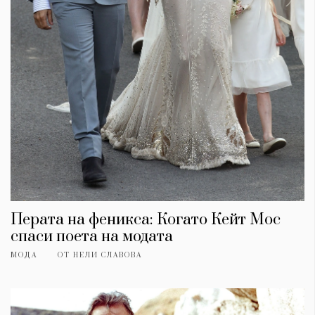
Красота
поверителност
Цветно
ModerenDom
Гурме
Пътувай
Wellness
СЛЕДВАЙТЕ НИ
Facebook
Instagram
Twitter
Pinterest
YouTube
Spotify
Soundcloud
Ако нашият сайт ви харесва, можете да се абонирате за
седмичния ни нюзлетър тук:
Перата на феникса: Когато Кейт Мос
спаси поета на модата
МОДА
ОТ
НЕЛИ СЛАВОВА
© 2026, HighViewArt | Всички права запазени