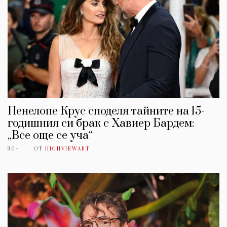
Пенелопе Крус споделя тайните на 15-
годишния си брак с Хавиер Бардем:
„Все още се уча“
30+
ОТ
HIGHVIEWART