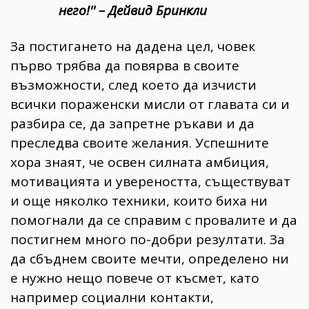
него!'' – Дейвид Бринкли
За постигането на дадена цел, човек
първо трябва да повярва в своите
възможности, след което да изчисти
всички пораженски мисли от главата си и
разбира се, да запретне ръкави и да
преследва своите желания. Успешните
хора знаят, че освен силната амбиция,
мотивацията и увереността, съществуват
и още няколко техники, които биха ни
помогнали да се справим с провалите и да
постигнем много по-добри резултати. За
да сбъднем своите мечти, определено ни
е нужно нещо повече от късмет, като
например социални контакти,