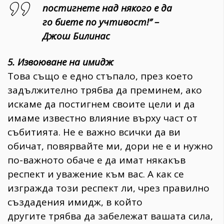
постигнете над някого е да
го биете по учтивост!’’ –
Джош Билинас
5. Извоюване на имидж
Това също е едно стъпало, през което
задължително трябва да преминем, ако
искаме да постигнем своите цели и да
имаме известно влияние върху част от
събитията. Не е важно всички да ви
обичат, повярвайте ми, дори не е и нужно
по-важното обаче е да имат някакъв
респект и уважение към вас. А как се
изгражда този респект ли, чрез правилно
създадения имидж, в който
другите трябва да забележат вашата сила,