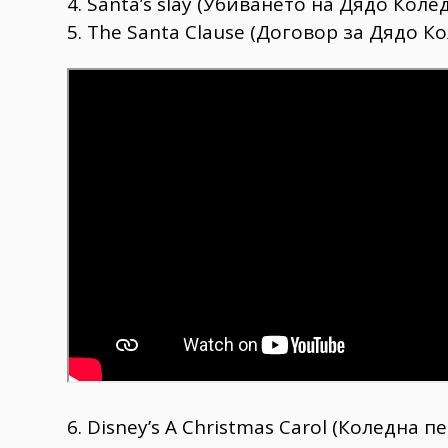
4. Santa’s slay (Убиването на Дядо Колед
5. The Santa Clause (Договор за Дядо К
6. Disney’s A Christmas Carol (Коледна пе