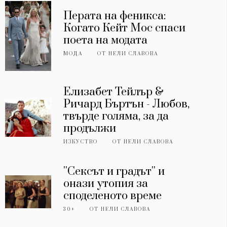
Перата на феникса:
Когато Кейт Мос спаси
поета на модата
МОДА
ОТ
НЕЛИ СЛАВОВА
Елизабет Тейлър &
Ричард Бъртън - Любов,
твърде голяма, за да
продължи
ИЗКУСТВО
ОТ
НЕЛИ СЛАВОВА
''Сексът и градът'' и
онази утопия за
споделеното време
30+
ОТ
НЕЛИ СЛАВОВА