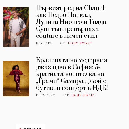
Първият ред на Chanel:
как Педро Паскал,
Лупита Нионго и Тилда
Суинтън превърнаха
couture в личен стил
КРАСОТА
ОТ
HIGHVIEWART
Кралицата на модерния
джаз идва в София: 5-
кратната носителка на
„Грами“ Самара Джой с
бутиков концерт в НДК!
ИЗКУСТВО
ОТ
HIGHVIEWART