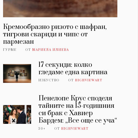
Кремообразно ризото с шафран,
тигрови скариди и чипс от
пармезан
ГУРМЕ
ОТ
МАРИЕЛА ИЛИЕВА
17 секунди: колко
гледаме една картина
ИЗКУСТВО
ОТ
HIGHVIEWART
Пенелопе Крус споделя
тайните на 15-годишния
си брак с Хавиер
Бардем: „Все още се уча“
30+
ОТ
HIGHVIEWART