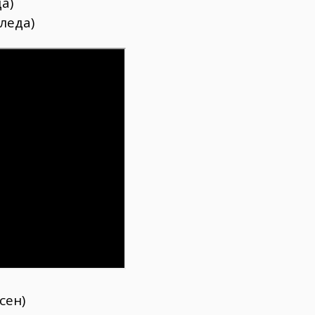
а)
оледа)
сен)