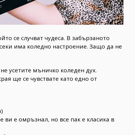
йто се случват чудеса. В забързаното
секи има коледно настроение. Защо да не
 не усетите мъничко коледен дух.
рая ще се чувствате като едно от
)
е ви е омръзнал, но все пак е класика в