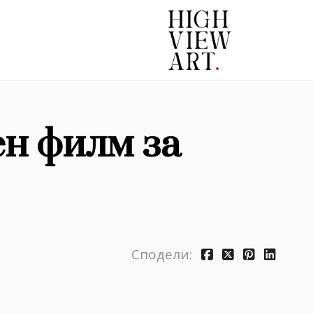
ен филм за
Сподели: