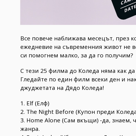
Все повече наближава месецът, през ко
ежедневие на съвременния живот не в
си помогнем малко, за да го получим?
С тези 25 филма до Коледа няма как да
Гледайте по един филм всеки ден и нак
джуджетата на Дядо Коледа!
1. Elf (Елф)
2. The Night Before (Купон преди Коледа
3. Home Alone (Сам вкъщи) -да, знаем, ч
жанра.