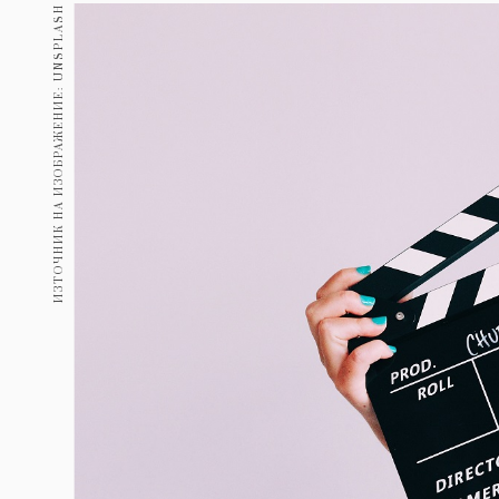
Гурме
ИЗТОЧНИК НА ИЗОБРАЖЕНИЕ: UNSPLASH
237
Пътувай
389
Здраве
Gentlemen
382
1817
Wellness
ПОСЛЕДВАЙТЕ
НИ