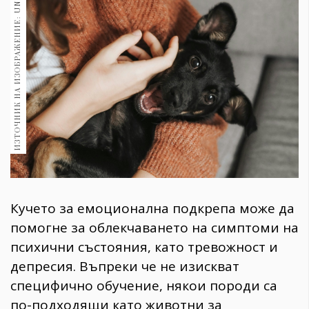
ИЗТОЧНИК НА ИЗОБРАЖЕНИЕ: UNSPLASH
1970
30+
1710
Гурме
Пътувай
237
389
Здраве
Gentlemen
382
Кучето за емоционална подкрепа може да
Wellness
помогне за облекчаването на симптоми на
1817
психични състояния, като тревожност и
депресия. Въпреки че не изискват
специфично обучение, някои породи са
ПОСЛЕДВАЙТЕ
по-подходящи като животни за
НИ