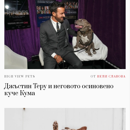
HIGH VIEW PETS
ОТ
НЕЛИ СЛАВОВА
Джъстин Теру и неговото осиновено
куче Кума