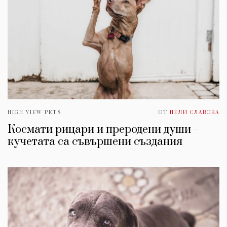
HIGH VIEW PETS
ОТ
НЕЛИ СЛАВОВА
Космати рицари и преродени души -
кучетата са съвършени създания