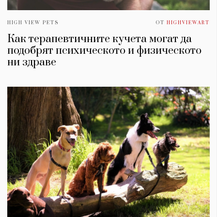
HIGH VIEW PETS
ОТ
HIGHVIEWART
Как терапевтичните кучета могат да
подобрят психическото и физическото
ни здраве
КАТЕГОРИИ
ЗА НАС
Wine&Dine
Условия за
Подкасти
ползване
Мода
За нас
Dialogue
Реклама
Изкуство
Политика за