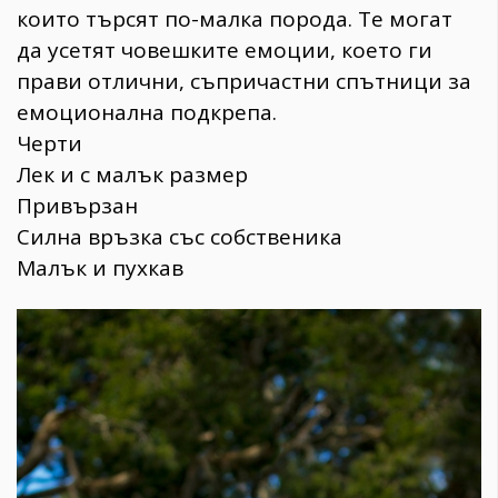
които търсят по-малка порода. Те могат
да усетят човешките емоции, което ги
прави отлични, съпричастни спътници за
емоционална подкрепа.
Черти
Лек и с малък размер
Привързан
Силна връзка със собственика
Малък и пухкав