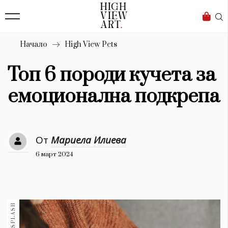
139
Бизнес
1633
Мода
Начало
High View Pets
16
Dialogue
Топ 6 породи кучета за
Изкуство
емоционална подкрепа
4340
Красота
От
Мариела Илиева
777
6 март 2024
Дизайн
1272
1188
Книги