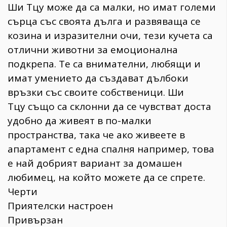
Ши Тцу може да са малки, но имат големи
сърца със своята дълга и развяваща се
козина и изразителни очи, тези кучета са
отлични животни за емоционална
подкрепа. Те са внимателни, любящи и
имат умението да създават дълбоки
връзки със своите собственици. Ши
Тцу също са склонни да се чувстват доста
удобно да живеят в по-малки
пространства, така че ако живеете в
апартамент с една спалня например, това
е най добрият вариант за домашен
любимец, на който можете да се спрете.
Черти
Приятелски настроен
Привързан