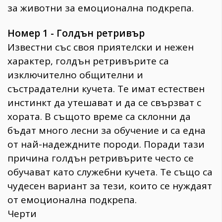
за животни за емоционална подкрепа.
Номер 1 - Голдън ретривър
Известни със своя приятелски и нежен
характер, голдън ретривърите са
изключително общителни и
състрадателни кучета. Те имат естествен
инстинкт да утешават и да се свързват с
хората. В същото време са склонни да
бъдат много лесни за обучение и са една
от най-надеждните породи. Поради тази
причина голдън ретривърите често се
обучават като служебни кучета. Те също са
чудесен вариант за тези, които се нуждаят
от емоционална подкрепа.
Черти