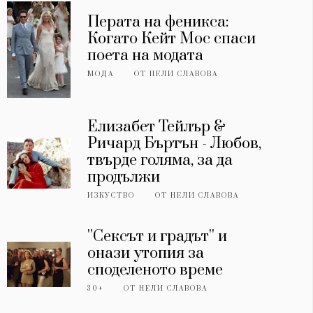
Перата на феникса:
Когато Кейт Мос спаси
поета на модата
МОДА
ОТ
НЕЛИ СЛАВОВА
Елизабет Тейлър &
Ричард Бъртън - Любов,
твърде голяма, за да
продължи
ИЗКУСТВО
ОТ
НЕЛИ СЛАВОВА
''Сексът и градът'' и
онази утопия за
споделеното време
30+
ОТ
НЕЛИ СЛАВОВА