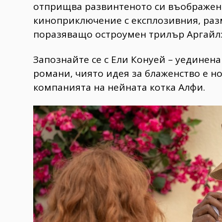
отприщва развинтеното си въображен
киноприключение с експлозивния, раз
поразяващо остроумен трилър Аргайл
Запознайте се с Ели Конуей – уединен
романи, чиято идея за блаженство е н
компанията на нейната котка Алфи.