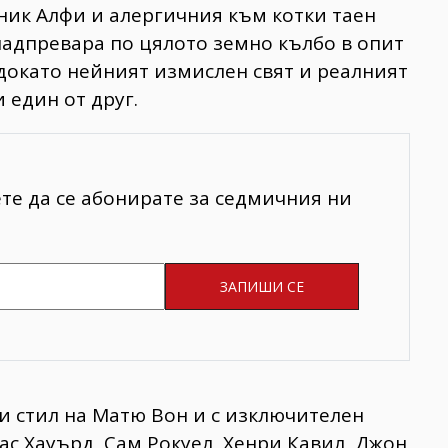
ик Алфи и алергичния към котки таен
 надпревара по цялото земно кълбо в опит
 докато нейният измислен свят и реалният
 един от друг.
ете да се абонирате за седмичния ни
и стил на Матю Вон и с изключителен
ас Хауърд, Сам Рокуел, Хенри Кавил, Джон