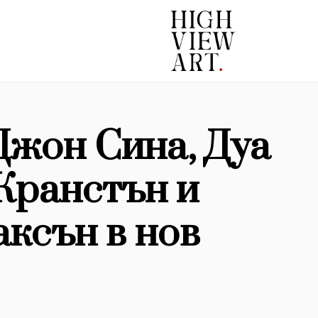
Джон Сина, Дуа
Кранстън и
ксън в нов