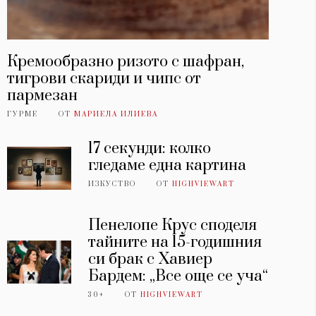
Кремообразно ризото с шафран,
тигрови скариди и чипс от
пармезан
ГУРМЕ
ОТ
МАРИЕЛА ИЛИЕВА
17 секунди: колко
гледаме една картина
ИЗКУСТВО
ОТ
HIGHVIEWART
Пенелопе Крус споделя
тайните на 15-годишния
си брак с Хавиер
Бардем: „Все още се уча“
30+
ОТ
HIGHVIEWART