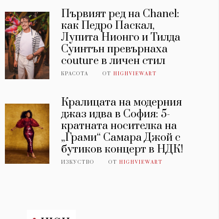
Първият ред на Chanel:
как Педро Паскал,
Лупита Нионго и Тилда
Суинтън превърнаха
couture в личен стил
КРАСОТА
ОТ
HIGHVIEWART
Кралицата на модерния
джаз идва в София: 5-
кратната носителка на
„Грами“ Самара Джой с
бутиков концерт в НДК!
ИЗКУСТВО
ОТ
HIGHVIEWART