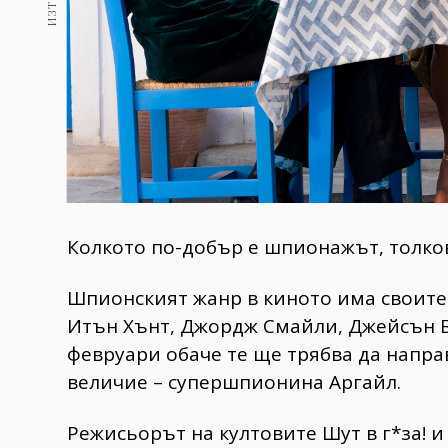
Колкото по-добър e шпионажът, толко
Шпионският жанр в киното има своите
Итън Хънт, Джордж Смайли, Джейсън Бо
февруари обаче те ще трябва да напра
величие – супершпионина Аргайл.
Режисьорът на култовите Шут в г*за! 