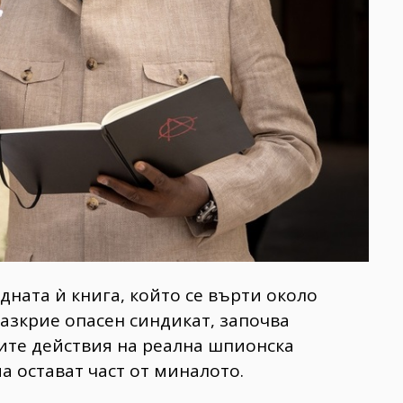
дната ѝ книга, който се върти около
разкрие опасен синдикат, започва
ите действия на реална шпионска
а остават част от миналото.