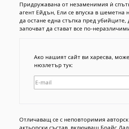
Придружавана от незаменимия ѝ спътн
агент Ейдън, Ели се впуска в шеметна
да остане една стъпка пред убийците,
започват да стават все по-неразличими
Ако нашият сайт ви харесва, мож
нюзлетър тук:
Отличаващ се с неповторимия авторск
актьорски състав, включващ Брайс Дал