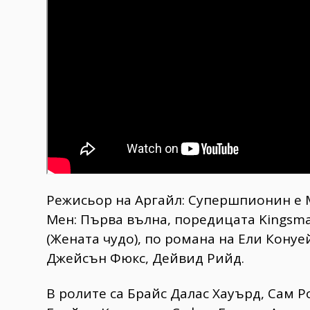
Режисьор на Аргайл: Супершпионин е Ма
Мен: Първа вълна, поредицата Kingsma
(Жената чудо), по романа на Ели Конуе
Джейсън Фюкс, Дейвид Рийд.
В ролите са Брайс Далас Хауърд, Сам Р