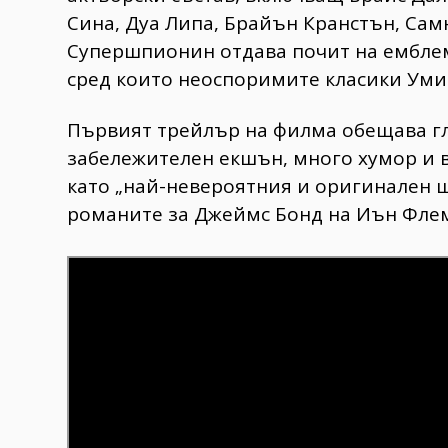
Сина, Дуа Липа, Брайън Кранстън, Самю
Супершпионин отдава почит на емблем
сред които неоспоримите класики Ум
Първият трейлър на филма обещава г
забележителен екшън, много хумор и 
като „най-невероятния и оригинален 
романите за Джеймс Бонд на Иън Флем