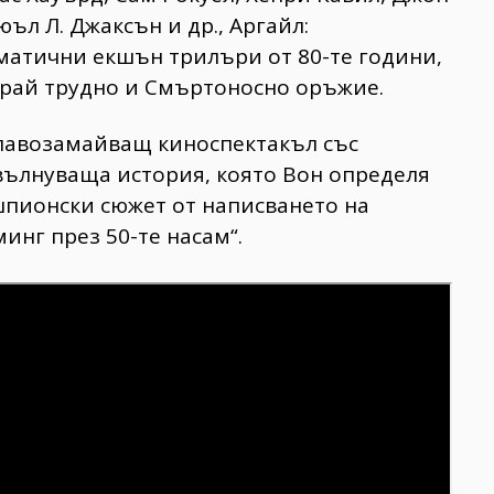
ъл Л. Джаксън и др., Аргайл:
атични екшън трилъри от 80-те години,
ирай трудно и Смъртоносно оръжие.
лавозамайващ киноспектакъл със
вълнуваща история, която Вон определя
шпионски сюжет от написването на
инг през 50-те насам“.