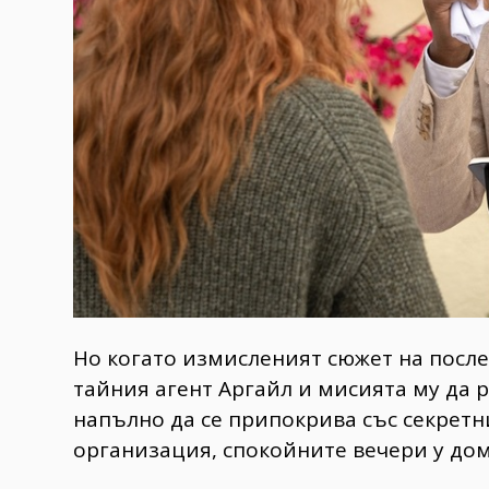
Но когато измисленият сюжет на после
тайния агент Аргайл и мисията му да 
напълно да се припокрива със секретн
организация, спокойните вечери у дом