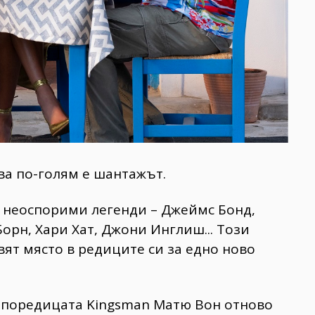
ва по-голям e шантажът.
 неоспорими легенди – Джеймс Бонд,
рн, Хари Хат, Джони Инглиш... Този
вят място в редиците си за едно ново
и поредицата Kingsman Матю Вон отново