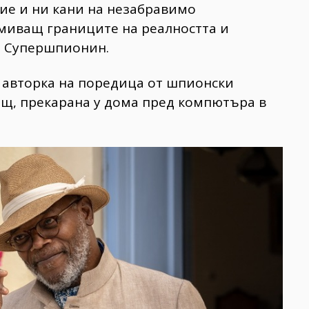
ие и ни кани на незабравимо
миващ границите на реалността и
: Супершпионин.
а авторка на поредица от шпионски
ощ, прекарана у дома пред компютъра в