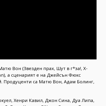
тю Вон (Звезден прах, Шут в г*за!, Х-
n), а сценарият е на Джейсън Фюкс
й. Продуценти са Матю Вон, Адам Болинг,
окуел, Хенри Кавил, Джон Сина, Дуа Липа,