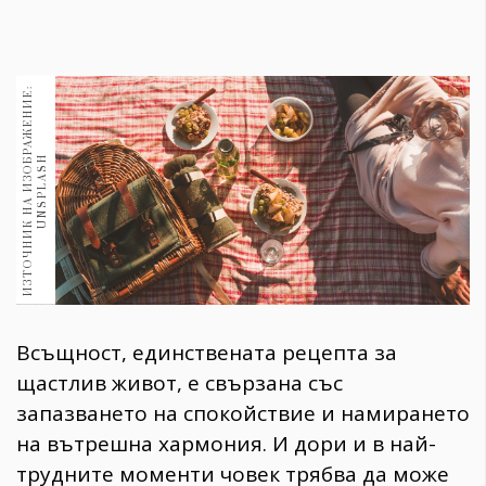
1970
30+
1710
Гурме
И
З
Т
О
Ч
Н
И
К
Н
А
И
З
О
Б
Р
А
Ж
Е
Н
И
Е
:
U
N
S
P
L
A
S
Пътувай
237
H
389
Здраве
Gentlemen
382
Всъщност, единствената рецепта за
Wellness
щастлив живот, е свързана със
1817
запазването на спокойствие и намирането
на вътрешна хармония. И дори и в най-
ПОСЛЕДВАЙТЕ
трудните моменти човек трябва да може
НИ