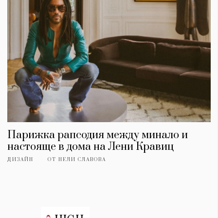
Парижка рапсодия между минало и
настояще в дома на Лени Кравиц
КАТЕГОРИИ
ЗА НАС
ДИЗАЙН
ОТ
НЕЛИ СЛАВОВА
Wine&Dine
Условия за
Подкасти
ползване
Мода
За нас
Dialogue
Реклама
Изкуство
Политика за