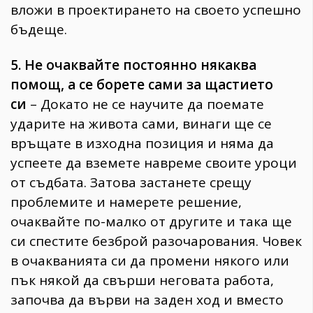
вложи в проектирането на своето успешно
бъдеще.
5. Не очаквайте постоянно някаква
помощ, а се борете сами за щастието
си
– Докато не се научите да поемате
ударите на живота сами, винаги ще се
връщате в изходна позиция и няма да
успеете да вземете навреме своите уроци
от съдбата. Затова застанете срещу
проблемите и намерете решение,
очаквайте по-малко от другите и така ще
си спестите безброй разочарования. Човек
в очакванията си да промени някого или
пък някой да свърши неговата работа,
започва да върви на заден ход и вместо