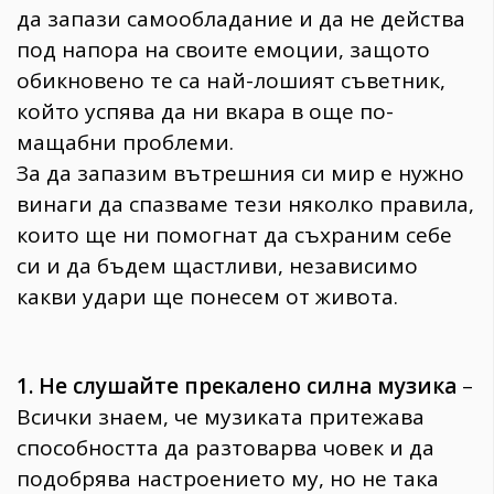
да запази самообладание и да не действа
под напора на своите емоции, защото
обикновено те са най-лошият съветник,
който успява да ни вкара в още по-
мащабни проблеми.
За да запазим вътрешния си мир е нужно
винаги да спазваме тези няколко правила,
които ще ни помогнат да съхраним себе
си и да бъдем щастливи, независимо
какви удари ще понесем от живота.
1. Не слушайте прекалено силна музика
–
Всички знаем, че музиката притежава
способността да разтоварва човек и да
подобрява настроението му, но не така