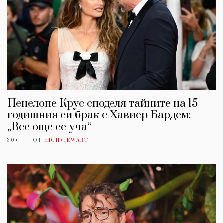
Пенелопе Крус споделя тайните на 15-
годишния си брак с Хавиер Бардем:
„Все още се уча“
30+
ОТ
HIGHVIEWART