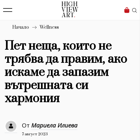
139
Бизнес
1633
Мода
Начало
Wellness
16
Dialogue
Пет неща, които не
Изкуство
трябва да правим, ако
4340
искаме да запазим
Красота
вътрешната си
777
хармония
Дизайн
1272
От
Мариела Илиева
1188
Книги
7 август 2023