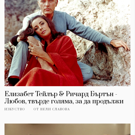
Елизабет Тейлър & Ричард Бъртън -
Любов, твърде голяма, за да продължи
ИЗКУСТВО
ОТ
НЕЛИ СЛАВОВА