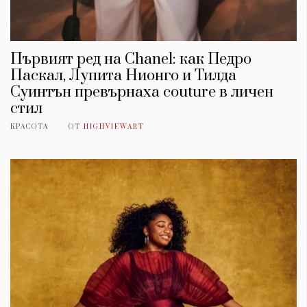
Първият ред на Chanel: как Педро
Паскал, Лупита Нионго и Тилда
Суинтън превърнаха couture в личен
стил
КРАСОТА
ОТ
HIGHVIEWART