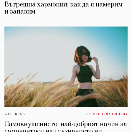
Вътрешна хармония: как да я намерим
и запазим
WELLNESS
ОТ
МАРИЕЛА ИЛИЕВА
Самовнушението: най-добрият начин за
самоконтрол над съзнанието ни