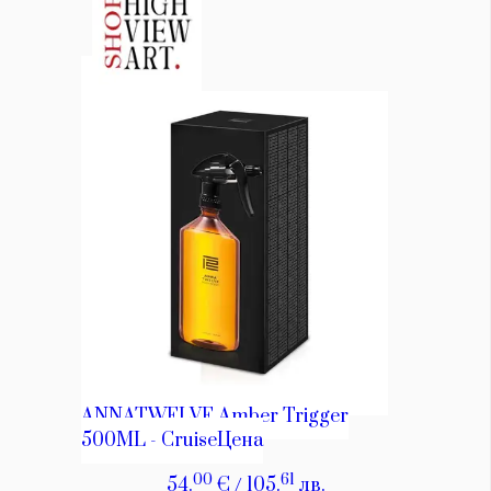
Красота
поверителност
Цветно
ModerenDom
Гурме
Пътувай
Wellness
СЛЕДВАЙТЕ НИ
Facebook
Instagram
Twitter
Pinterest
YouTube
Spotify
Soundcloud
Ако нашият сайт ви харесва, можете да се абонирате за
седмичния ни нюзлетър тук:
© 2026, HighViewArt | Всички права запазени