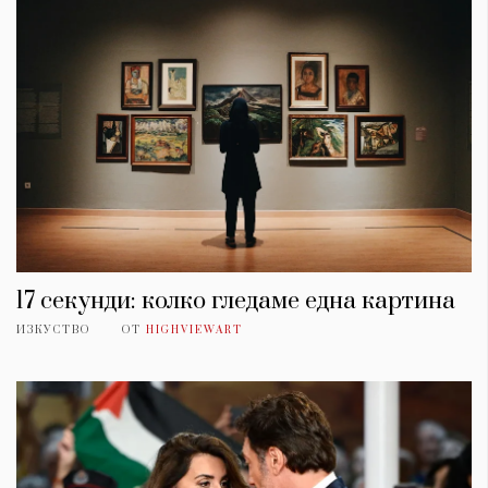
17 секунди: колко гледаме една картина
ИЗКУСТВО
ОТ
HIGHVIEWART