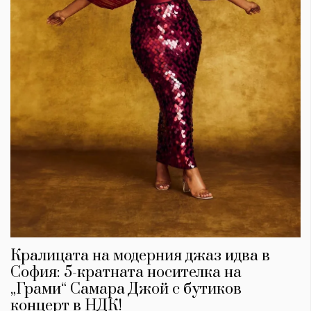
Кралицата на модерния джаз идва в
София: 5-кратната носителка на
„Грами“ Самара Джой с бутиков
концерт в НДК!