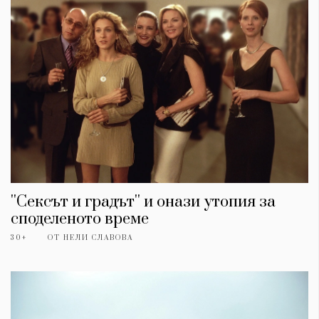
''Сексът и градът'' и онази утопия за
споделеното време
30+
ОТ
НЕЛИ СЛАВОВА