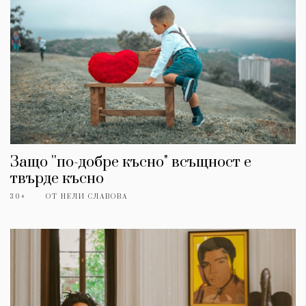
Защо ''по-добре късно" всъщност е
твърде късно
30+
ОТ
НЕЛИ СЛАВОВА