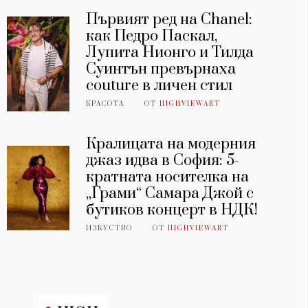
Първият ред на Chanel:
как Педро Паскал,
Лупита Нионго и Тилда
Суинтън превърнаха
couture в личен стил
КРАСОТА
ОТ
HIGHVIEWART
Кралицата на модерния
джаз идва в София: 5-
кратната носителка на
„Грами“ Самара Джой с
бутиков концерт в НДК!
ИЗКУСТВО
ОТ
HIGHVIEWART