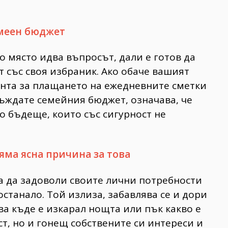
семеен бюджет
о място идва въпросът, дали е готов да
 със своя избраник. Ако обаче вашият
ента за плащането на ежедневните сметки
ъждате семейния бюджет, означава, че
о бъдеще, които със сигурност не
няма ясна причина за това
а да задоволи своите лични потребности
останало. Той излиза, забавлява се и дори
ова къде е изкарал нощта или пък какво е
ст, но и гонещ собствените си интереси и