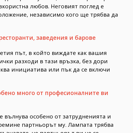
зкористна любов. Неговият поглед е
оложение, независимо кого ще трябва да
 ресторанти, заведения и барове
етия път, в който виждате как вашия
ички разходи в тази връзка, без дори
аква инициатива или пък да се включи
собено много от професионалните ви
се вълнува особено от затрудненията и
премине партньорът му. Лампата трябва
осъзнавате, че партньорът ви не се