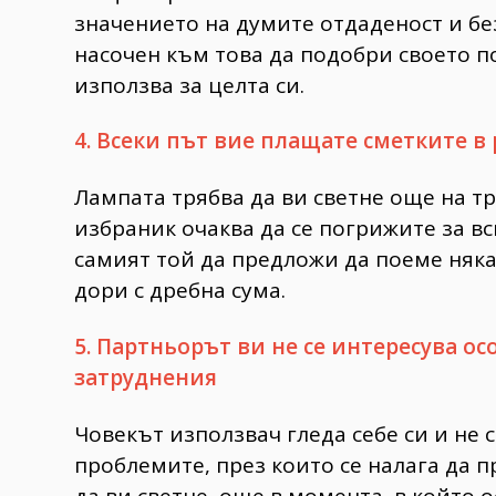
значението на думите отдаденост и бе
насочен към това да подобри своето п
използва за целта си.
4. Всеки път вие плащате сметките в
Лампата трябва да ви светне още на тр
избраник очаква да се погрижите за вс
самият той да предложи да поеме няк
дори с дребна сума.
5. Партньорът ви не се интересува о
затруднения
Човекът използвач гледа себе си и не 
проблемите, през които се налага да 
да ви светне, още в момента, в който 