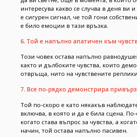
интересува какво се случва в деня ви 
е сигурен сигнал, че той гони собствен
е било емоции в тази връзка.
6. Той е напълно апатичен към чувст
Този човек остава напълно равнодушен
както и дълбоките чувства, които демо
отвръща, нито на чувствените реплики
7. Все по-рядко демонстрира привърз
Той по-скоро е като някакъв наблюдат
включва, в която и да е била сцена. П
когато става въпрос за чувства, а кога
начин, той остава напълно пасивен.