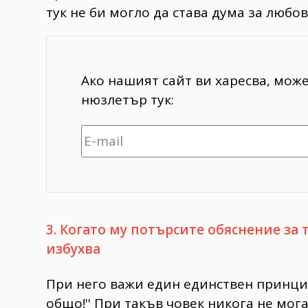
тук не би могло да става дума за любов
Ако нашият сайт ви харесва, мож
нюзлетър тук:
3. Когато му потърсите обяснение за 
избухва
При него важи един единствен принцип 
общо!'' При такъв човек никога не мог