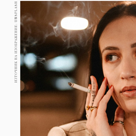
Гурме
ИЗТОЧНИК НА ИЗОБРАЖЕНИЕ: UNSPLASH
237
Пътувай
389
Здраве
Gentlemen
382
1816
Wellness
ПОСЛЕДВАЙТЕ
НИ