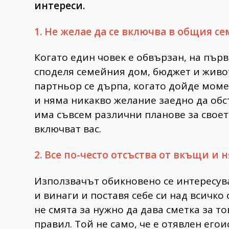
интереси.
1. Не желае да се включва в общия 
Когато един човек е обвързан, на първ
споделя семейния дом, бюджет и живот
партньор се дърпа, когато дойде мом
и няма никакво желание заедно да обс
има съвсем различни планове за своет
включват вас.
2. Все по-често отсъства от вкъщи и 
Използвачът обикновено се интересув
и винаги и поставя себе си над всичко 
не смята за нужно да дава сметка за т
правил. Той не само, че е отявлен егои