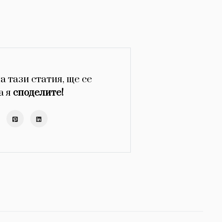
а тази статия, ще се
а я
споделите!