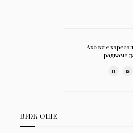
Ако ви е харесал
радваме д
ВИЖ ОЩЕ