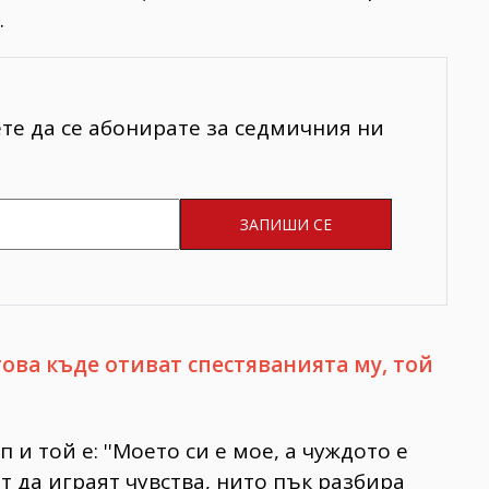
.
ете да се абонирате за седмичния ни
това къде отиват спестяванията му, той
и той е: ''Моето си е мое, а чуждото е
ат да играят чувства, нито пък разбира