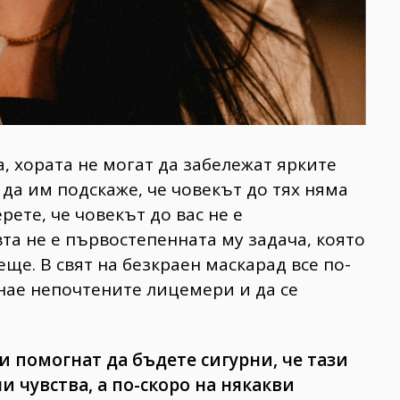
а, хората не могат да забележат ярките
да им подскаже, че човекът до тях няма
рете, че човекът до вас не е
а не е първостепенната му задача, която
ще. В свят на безкраен маскарад все по-
знае непочтените лицемери и да се
и помогнат да бъдете сигурни, че тази
и чувства, а по-скоро на някакви