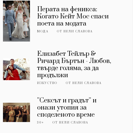
Перата на феникса:
Когато Кейт Мос спаси
поета на модата
МОДА
ОТ
НЕЛИ СЛАВОВА
Елизабет Тейлър &
Ричард Бъртън - Любов,
твърде голяма, за да
продължи
ИЗКУСТВО
ОТ
НЕЛИ СЛАВОВА
''Сексът и градът'' и
онази утопия за
споделеното време
30+
ОТ
НЕЛИ СЛАВОВА