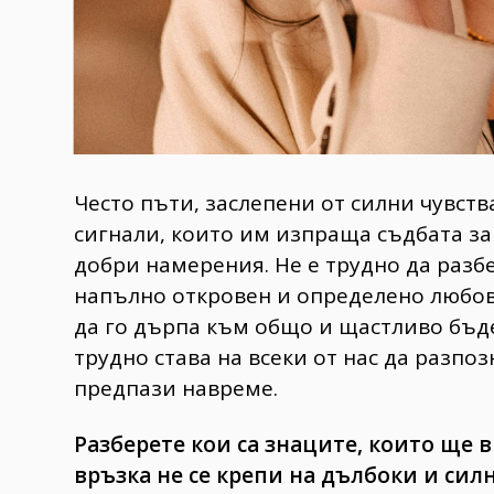
Често пъти, заслепени от силни чувств
сигнали, които им изпраща съдбата за 
добри намерения. Не е трудно да разбе
напълно откровен и определено любовт
да го дърпа към общо и щастливо бъде
трудно става на всеки от нас да разпо
предпази навреме.
Разберете кои са знаците, които ще в
връзка не се крепи на дълбоки и силн