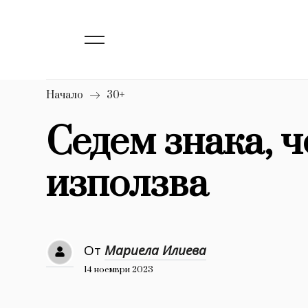
139
Бизнес
1633
Мода
16
Dialogue
Начало
30+
Изкуство
Седем знака, 
4339
използва
777
Красота
1272
Дизайн
1188
Книги
От
Мариела Илиева
1970
30+
14 ноември 2023
1709