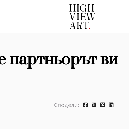
че партньорът ви
Сподели: