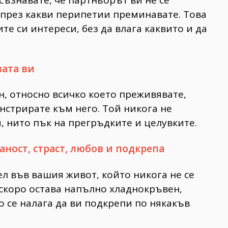
и през какви перипетии преминавате. Това
ите си интереси, без да влага каквито и да
вата ви
, относно всичко което преживявате,
нстрирате към него. Той никога не
, нито пък на прегръдките и целувките.
аност, страст, любов и подкрепа
ел във вашия живот, който никога не се
о-скоро остава напълно хладнокръвен,
то се налага да ви подкрепи по някакъв