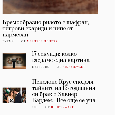
Кремообразно ризото с шафран,
тигрови скариди и чипс от
пармезан
ГУРМЕ
ОТ
МАРИЕЛА ИЛИЕВА
17 секунди: колко
гледаме една картина
ИЗКУСТВО
ОТ
HIGHVIEWART
Пенелопе Крус споделя
тайните на 15-годишния
си брак с Хавиер
Бардем: „Все още се уча“
30+
ОТ
HIGHVIEWART