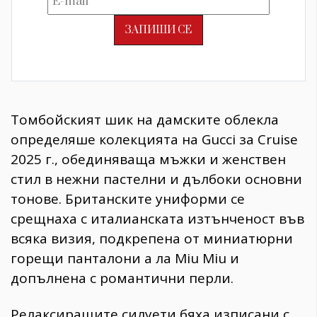
Томбойският шик на дамските облекла
определяше колекцията на Gucci за Cruise
2025 г., обединяваща мъжки и женствен
стил в нежни пастелни и дълбоки основни
тонове. Британските униформи се
срещнаха с италианската изтънченост във
всяка визия, подкрепена от миниатюрни
горещи панталони а ла Miu Miu и
допълнена с романтични перли.
Релаксиращите силуети бяха изписани с