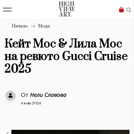
139
Бизнес
1633
Мода
Начало
Мода
16
Dialogue
Кейт Мос & Лила Мос
Изкуство
на ревюто Gucci Cruise
4339
2025
Красота
777
От
Нели Славова
Дизайн
4 юли 2024
1272
1188
Книги