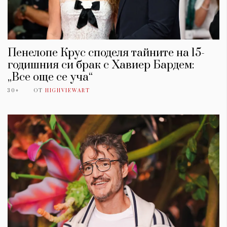
Пенелопе Крус споделя тайните на 15-
годишния си брак с Хавиер Бардем:
„Все още се уча“
30+
ОТ
HIGHVIEWART