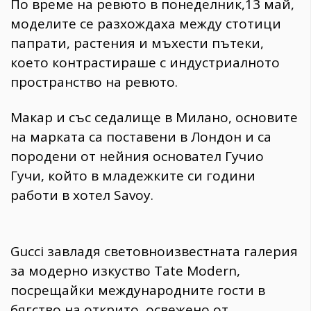
По време на ревюто в понеделник,13 май,
моделите се разхождаха между стотици
папрати, растения и мъхести пътеки,
което контрастираше с индустриалното
пространство на ревюто.
Макар и със седалище в Милано, основите
на марката са поставени в Лондон и са
породени от нейния основател Гучио
Гучи, който в младежките си години
работи в хотел Savoy.
Gucci завладя световноизвестната галерия
за модерно изкуство Tate Modern,
посрещайки международните гости в
бягство на открито, освежено от