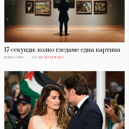
17 секунди: колко гледаме една картина
ИЗКУСТВО
ОТ
HIGHVIEWART