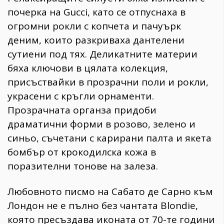
почерка на Gucci, като се отпуснаха в
огромни рокли с копчета и пачуърк
деним, които разкриваха дантелени
сутиени под тях. Деликатните материи
бяха ключови в цялата колекция,
присъствайки в прозрачни поли и рокли,
украсени с кръгли орнаменти.
Прозрачната органза придоби
драматични форми в розово, зелено и
синьо, съчетани с карирани палта и якета
бомбър от крокодилска кожа в
поразителни тонове на залеза.
Любовното писмо на Сабато де Сарно към
Лондон не е пълно без чантата Blondie,
която пресъздава иконата от 70-те години