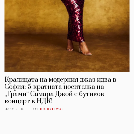
Красота
поверителност
Цветно
ModerenDom
Гурме
Пътувай
Wellness
СЛЕДВАЙТЕ НИ
Facebook
Instagram
Twitter
Pinterest
YouTube
Spotify
Soundcloud
Кралицата на модерния джаз идва в
Ако нашият сайт ви харесва, можете да се абонирате за
София: 5-кратната носителка на
седмичния ни нюзлетър тук:
„Грами“ Самара Джой с бутиков
концерт в НДК!
ИЗКУСТВО
ОТ
HIGHVIEWART
© 2026, HighViewArt | Всички права запазени