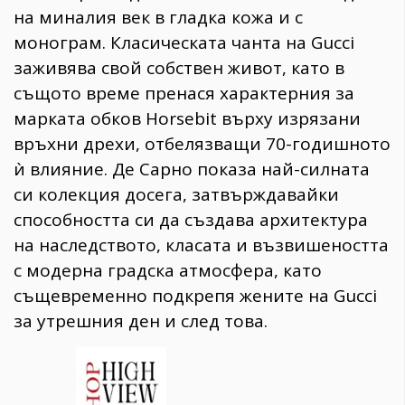
на миналия век в гладка кожа и с
монограм. Класическата чанта на Gucci
заживява свой собствен живот, като в
същото време пренася характерния за
марката обков Horsebit върху изрязани
връхни дрехи, отбелязващи 70-годишното
ѝ влияние. Де Сарно показа най-силната
си колекция досега, затвърждавайки
способността си да създава архитектура
на наследството, класата и възвишеността
с модерна градска атмосфера, като
същевременно подкрепя жените на Gucci
за утрешния ден и след това.