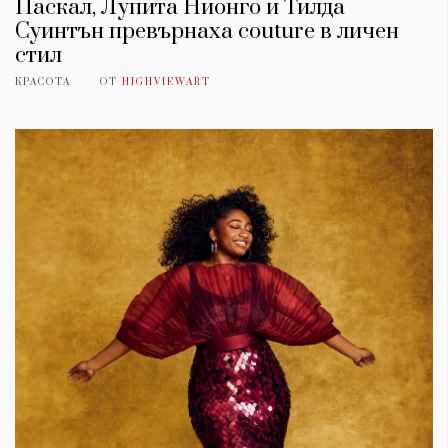
Паскал, Лупита Нионго и Тилда
Суинтън превърнаха couture в личен
стил
КРАСОТА
ОТ
HIGHVIEWART
КАТЕГОРИИ
ЗА НАС
Wine&Dine
Условия за
Подкасти
ползване
Мода
За нас
Dialogue
Реклама
Изкуство
Политика за