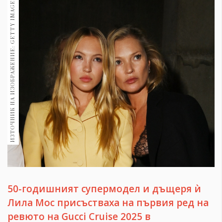
ИЗТОЧНИК НА ИЗОБРАЖЕНИЕ: GETTY IMAGES
1970
30+
1709
Гурме
Пътувай
237
389
Здраве
Gentlemen
382
Wellness
1816
50-годишният супермодел и дъщеря ѝ
Лила Мос присъстваха на първия ред на
ПОСЛЕДВАЙТЕ
ревюто на Gucci Cruise 2025 в
НИ