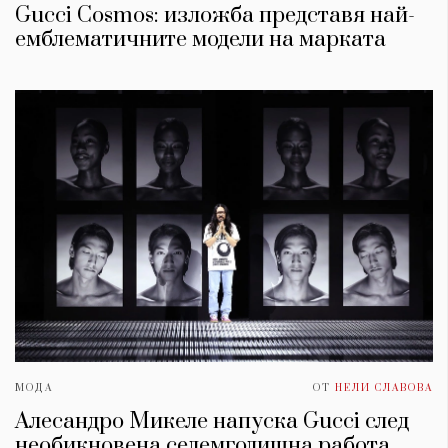
Gucci Cosmos: изложба представя най-
емблематичните модели на марката
МОДА
ОТ
НЕЛИ СЛАВОВА
Алесандро Микеле напуска Gucci след
необикновена седемгодишна работа