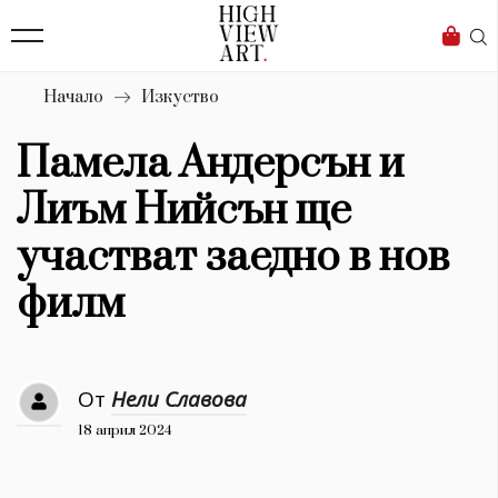
139
Бизнес
1633
Мода
Начало
Изкуство
16
Dialogue
Памела Андерсън и
Изкуство
Лиъм Нийсън ще
4340
участват заедно в нов
Красота
филм
777
Дизайн
От
Нели Славова
1272
18 април 2024
1188
Книги