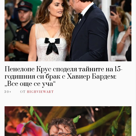
Пенелопе Крус споделя тайните на 15-
годишния си брак с Хавиер Бардем:
„Все още се уча“
30+
ОТ
HIGHVIEWART