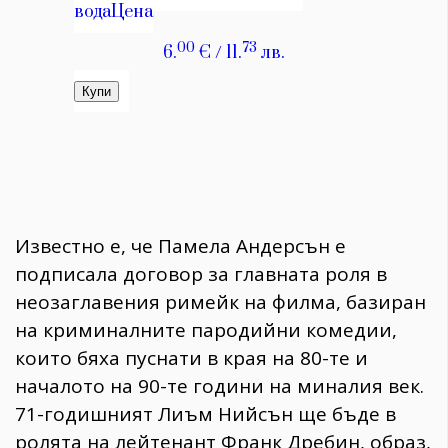
Известно е, че Памела Андерсън е
подписала договор за главната роля в
неозаглавения римейк на филма, базиран
на криминалните пародийни комедии,
които бяха пуснати в края на 80-те и
началото на 90-те години на миналия век.
71-годишният Лиъм Нийсън ще бъде в
ролята на лейтенант Франк Дребин, образ,