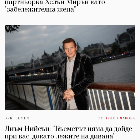
партньорка Хелън Мирън като
"забележителна жена"
GENTLEMEN
ОТ
НЕЛИ СЛАВОВА
Лиъм Нийсън: ''Късметът няма да дойде
при вас, докато лежите на дивана''