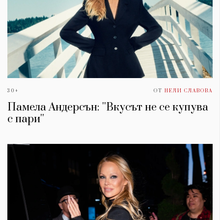
30+
ОТ
НЕЛИ СЛАВОВА
Памела Андерсън: ''Вкусът не се купува
с пари''