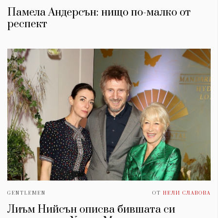
Памела Андерсън: нищо по-малко от
респект
GENTLEMEN
ОТ
НЕЛИ СЛАВОВА
Лиъм Нийсън описва бившата си