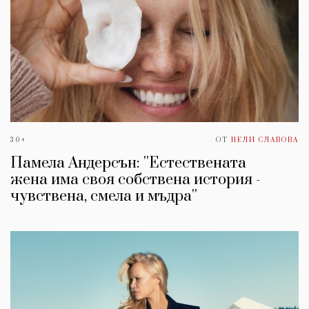
30+
ОТ
НЕЛИ СЛАВОВА
Памела Андерсън: ''Естествената
жена има своя собствена история -
чувствена, смела и мъдра''