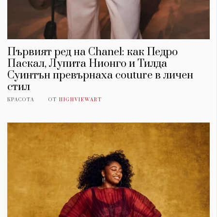
Красота
поверителност
Цветно
ModerenDom
Гурме
Пътувай
Wellness
Първият ред на Chanel: как Педро
Паскал, Лупита Нионго и Тилда
СЛЕДВАЙТЕ НИ
Суинтън превърнаха couture в личен
Facebook
Instagram
Twitter
Pinterest
стил
YouTube
Spotify
Soundcloud
КРАСОТА
ОТ
HIGHVIEWART
Ако нашият сайт ви харесва, можете да се абонирате за
седмичния ни нюзлетър тук:
© 2026, HighViewArt | Всички права запазени