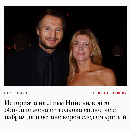
GENTLEMEN
ОТ
НЕЛИ СЛАВОВА
Историята на Лиъм Нийсън, който
обичаше жена си толкова силно, че е
избрал да ѝ остане верен след смъртта ѝ