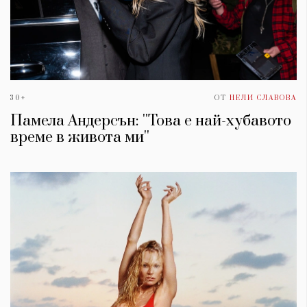
30+
ОТ
НЕЛИ СЛАВОВА
Памела Андерсън: ''Това е най-хубавото
време в живота ми''