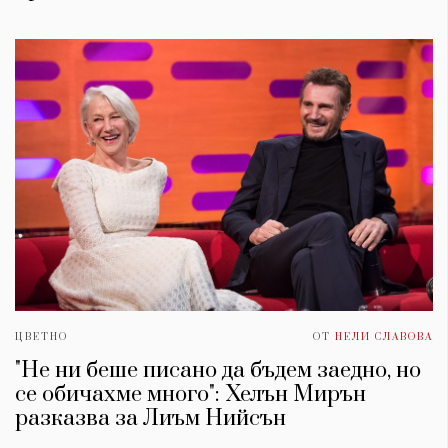
ЦВЕТНО
ОТ
НЕЛИ СЛАВОВА
"Не ни беше писано да бъдем заедно, но
се обичахме много": Хелън Мирън
разказва за Лиъм Нийсън