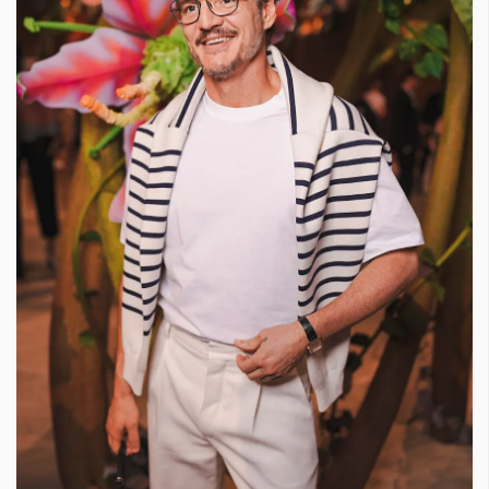
КАТЕГОРИИ
ЗА НАС
Wine&Dine
Условия за
Подкасти
ползване
Мода
За нас
Dialogue
Реклама
Изкуство
Политика за