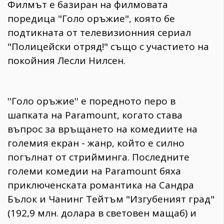
Филмът е базиран на филмовата
поредица "Голо оръжие", която бе
подтикната от телевизионния сериал
"Полицейски отряд!" също с участието на
покойния Лесли Нилсен.
''Голо оръжие'' е поредното перо в
шапката на Paramount, когато става
въпрос за връщането на комедиите на
големия екран - жанр, който е силно
погълнат от стрийминга. Последните
големи комедии на Paramount бяха
приключенската романтика на Сандра
Бълок и Чанинг Тейтъм "Изгубеният град"
(192,9 млн. долара в световен мащаб) и