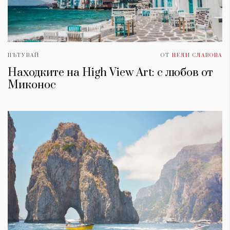
ПЪТУВАЙ
ОТ
НЕЛИ СЛАВОВА
Находките на High View Art: с любов от
Миконос
КАТЕГОРИИ
ЗА НАС
Wine&Dine
Условия за
Подкасти
ползване
Мода
За нас
Dialogue
Реклама
Изкуство
Политика за