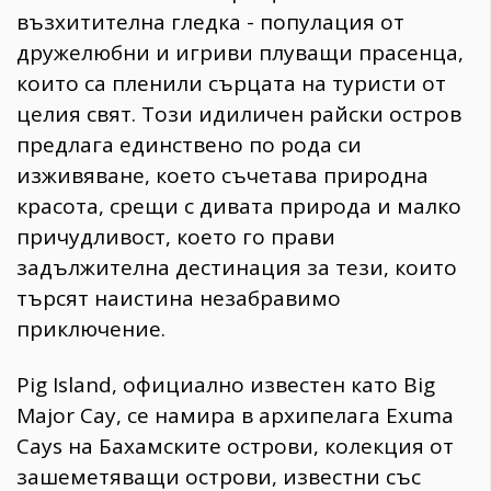
възхитителна гледка - популация от
дружелюбни и игриви плуващи прасенца,
които са пленили сърцата на туристи от
целия свят. Този идиличен райски остров
предлага единствено по рода си
изживяване, което съчетава природна
красота, срещи с дивата природа и малко
причудливост, което го прави
задължителна дестинация за тези, които
търсят наистина незабравимо
приключение.
Pig Island, официално известен като Big
Major Cay, се намира в архипелага Exuma
Cays на Бахамските острови, колекция от
зашеметяващи острови, известни със