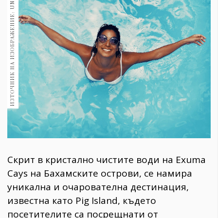
ИЗТОЧНИК НА ИЗОБРАЖЕНИЕ: UNSPLASH
1970
30+
1709
Гурме
Пътувай
237
389
Здраве
Gentlemen
382
Скрит в кристално чистите води на Exuma
Wellness
Cays на Бахамските острови, се намира
1816
уникална и очарователна дестинация,
известна като Pig Island, където
ПОСЛЕДВАЙТЕ
посетителите са посрещнати от
НИ