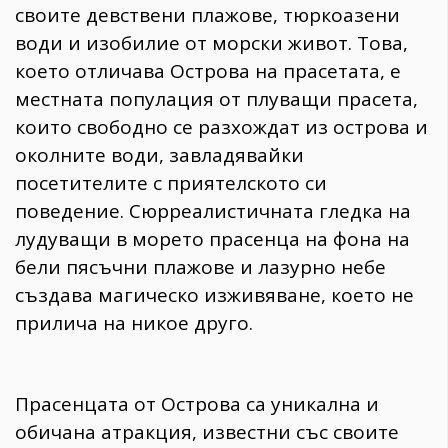
своите девствени плажове, тюркоазени
води и изобилие от морски живот. Това,
което отличава Острова на прасетата, е
местната популация от плуващи прасета,
които свободно се разхождат из острова и
околните води, завладявайки
посетителите с приятелското си
поведение. Сюрреалистичната гледка на
лудуващи в морето прасенца на фона на
бели пясъчни плажове и лазурно небе
създава магическо изживяване, което не
прилича на никое друго.
Прасенцата от Острова са уникална и
обичана атракция, известни със своите