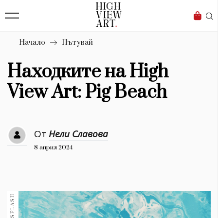
139
Бизнес
1633
Мода
Начало
Пътувай
16
Dialogue
Находките на High
Изкуство
View Art: Pig Beach
4339
Красота
От
Нели Славова
777
8 април 2024
Дизайн
1272
1188
Книги