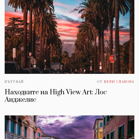
ПЪТУВАЙ
ОТ
НЕЛИ СЛАВОВА
Находките на High View Art: Лос
Анджелис