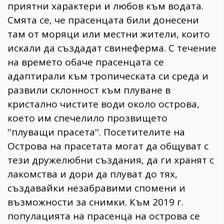
приятни характери и любов към водата.
Смята се, че прасенцата били донесени
там от моряци или местни жители, които
искали да създадат свинеферма. С течение
на времето обаче прасенцата се
адаптирали към тропическата си среда и
развили склонност към плуване в
кристално чистите води около острова,
което им спечелило прозвището
''плуващи прасета''. Посетителите на
Острова на прасетата могат да общуват с
тези дружелюбни създания, да ги хранят с
лакомства и дори да плуват до тях,
създавайки незабравими спомени и
възможности за снимки. Към 2019 г.
популацията на прасенца на острова се